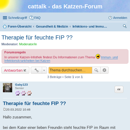
cattalk - das Katzen-Forum
Schnellzugriff
FAQ
Anmelden
Foren-Übersicht
Gesundheit & Medizin
Infektions- und Immunkrankheiten
uc
Therapie für feuchte FIP ??
he
Moderator:
Moderator/in
Forumsregeln
In unserer Katzen-Infothek findest Du Informationen zum Thema
Immun- und
Infektionskrankheiten bei Katzen
Antworten
3 Beiträge • Seite
1
von
1
Gaby123
Zitat
Senior
Therapie für feuchte FIP ??
20.03.2022 10:46
B
e
Hallo zusammen,
i
t
r
bei dem Kater einer lieben Freundin steht feuchte FIP im Raum mit
a