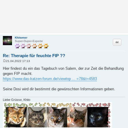
Khitomer
Zitat
Super-Duper-Experte
Re: Therapie für feuchte FIP ??
21.04.2022 17:13
B
e
Hier findest du ein das Tagebuch von Salem, der zur Zeit die Behandlung
i
gegen FIP macht.
t
r
https://www.das-katzen-forum.de/viewtop ... =78&t=4583
a
g
Seine Dosi wird dir bestimmt die gewünschten Informationen geben.
Liebe Grüsse, Khito