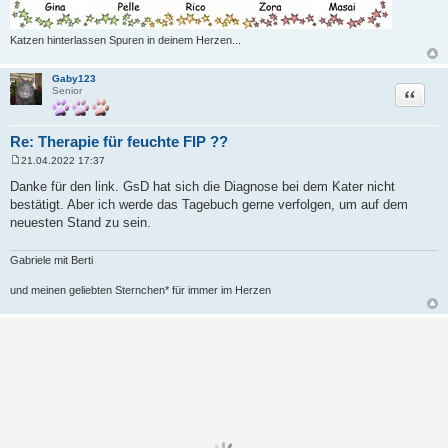
Katzen hinterlassen Spuren in deinem Herzen...
Gaby123
Zitat
Senior
Re: Therapie für feuchte FIP ??
21.04.2022 17:37
B
e
Danke für den link. GsD hat sich die Diagnose bei dem Kater nicht
i
bestätigt. Aber ich werde das Tagebuch gerne verfolgen, um auf dem
t
r
neuesten Stand zu sein.
a
g
Gabriele mit Berti
und meinen geliebten Sternchen* für immer im Herzen