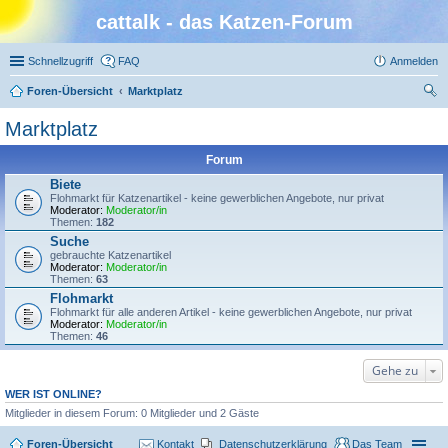
cattalk - das Katzen-Forum
Schnellzugriff
FAQ
Anmelden
Foren-Übersicht
Marktplatz
uc
Marktplatz
he
Forum
Biete
Flohmarkt für Katzenartikel - keine gewerblichen Angebote, nur privat
Moderator:
Moderator/in
Themen:
182
Suche
gebrauchte Katzenartikel
Moderator:
Moderator/in
Themen:
63
Flohmarkt
Flohmarkt für alle anderen Artikel - keine gewerblichen Angebote, nur privat
Moderator:
Moderator/in
Themen:
46
Gehe zu
WER IST ONLINE?
Mitglieder in diesem Forum: 0 Mitglieder und 2 Gäste
Foren-Übersicht
Kontakt
Datenschutzerklärung
Das Team