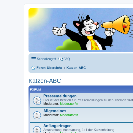
Schnellzugriff
FAQ
Foren-Übersicht
Katzen-ABC
Katzen-ABC
FORUM
Pressemeldungen
Hier ist der Bereich für Pressemeldungen zu den Themen "Kat
Moderator:
Moderator/in
Allgemeines
Moderator:
Moderator/in
Anfängerfragen
Anschaffung, Ausstattung, 1x1 der Katzenhaltung