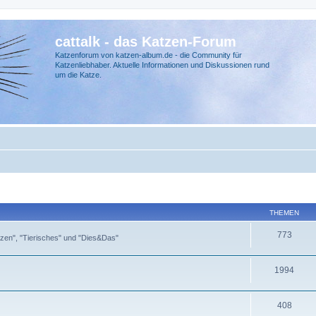
cattalk - das Katzen-Forum
Katzenforum von katzen-album.de - die Community für
Katzenliebhaber. Aktuelle Informationen und Diskussionen rund
um die Katze.
THEMEN
773
zen", "Tierisches" und "Dies&Das"
1994
408