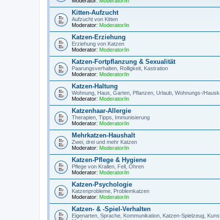
Moderator:
Moderator/in
Kitten-Aufzucht
Aufzucht von Kitten
Moderator:
Moderator/in
Katzen-Erziehung
Erziehung von Katzen
Moderator:
Moderator/in
Katzen-Fortpflanzung & Sexualität
Paarungsverhalten, Rolligkeit, Kastration
Moderator:
Moderator/in
Katzen-Haltung
Wohnung, Haus, Garten, Pflanzen, Urlaub, Wohnungs-/Hauska
Moderator:
Moderator/in
Katzenhaar-Allergie
Therapien, Tipps, Immunisierung
Moderator:
Moderator/in
Mehrkatzen-Haushalt
Zwei, drei und mehr Katzen
Moderator:
Moderator/in
Katzen-Pflege & Hygiene
Pflege von Krallen, Fell, Ohren
Moderator:
Moderator/in
Katzen-Psychologie
Katzenprobleme, Problemkatzen
Moderator:
Moderator/in
Katzen- & -Spiel-Verhalten
Eigenarten, Sprache, Kommunikation, Katzen-Spielzeug, Kuns