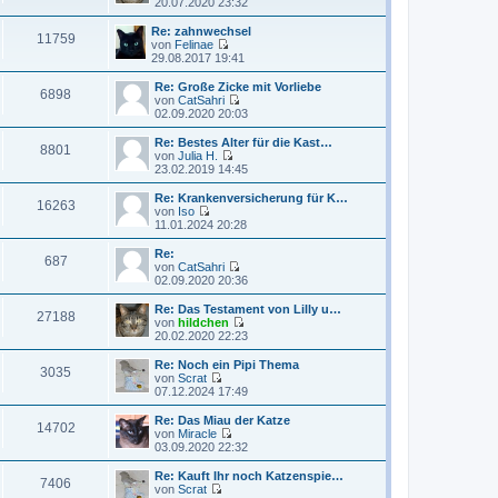
N
20.07.2020 23:32
e
t
e
i
e
u
Re: zahnwechsel
t
11759
r
e
von
Felinae
r
B
s
N
29.08.2017 19:41
a
e
t
e
g
i
e
u
Re: Große Zicke mit Vorliebe
t
6898
r
e
von
CatSahri
r
B
s
N
02.09.2020 20:03
a
e
t
e
g
i
e
u
Re: Bestes Alter für die Kast…
t
8801
r
e
von
Julia H.
r
B
s
N
23.02.2019 14:45
a
e
t
e
g
i
e
u
Re: Krankenversicherung für K…
t
16263
r
e
von
Iso
r
B
s
N
11.01.2024 20:28
a
e
t
e
g
i
e
u
Re:
t
687
r
e
von
CatSahri
r
B
s
N
02.09.2020 20:36
a
e
t
e
g
i
e
u
Re: Das Testament von Lilly u…
t
27188
r
e
von
hildchen
r
B
s
N
20.02.2020 22:23
a
e
t
e
g
i
e
u
Re: Noch ein Pipi Thema
t
3035
r
e
von
Scrat
r
B
s
N
07.12.2024 17:49
a
e
t
e
g
i
e
u
Re: Das Miau der Katze
t
14702
r
e
von
Miracle
r
B
s
N
03.09.2020 22:32
a
e
t
e
g
i
e
u
Re: Kauft Ihr noch Katzenspie…
t
7406
r
e
von
Scrat
r
B