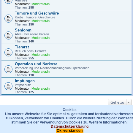
Arthrose
Moderator:
Moderator/in
Themen:
298
Tumore und Geschwüre
Krebs, Tumore, Geschwüre
Moderator:
Moderator/in
Themen:
190
Senioren
Alles über ältere Katzen
Moderator:
Moderator/in
Themen:
140
Tierarzt
Besuch beim Tierarzt
Moderator:
Moderator/in
Themen:
255
Operation und Narkose
Vorbereitung und Nachbehandlung von Operationen
Moderator:
Moderator/in
Themen:
130
Impfungen
Imfpschutz
Moderator:
Moderator/in
Themen:
125
Gehe zu
WER IST ONLINE?
Cookies
Um unsere Webseite für Sie optimal zu gestalten und fortlaufend verbesser
Mitglieder in diesem Forum: 0 Mitglieder und 10 Gäste
zu können, verwenden wir Cookies. Durch die weitere Nutzung der Webseit
stimmen Sie der Verwendung von Cookies zu. Weitere Informationen:
Foren-Übersicht
Kontakt
Datenschutzerklärung
Das Team
Datenschutzerklärung
Ok, verstanden
Powered by
phpBB
® Forum Software © phpBB Limited