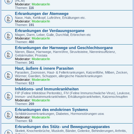
(HCM)
Moderator:
Moderator/in
Themen:
116
Erkrankungen der Atemwege
Nase, Hals, Kehlkopf, Luftröhre, Erkältungen etc.
Moderator:
Moderator/in
Themen:
191
Erkrankungen der Verdauungsorgane
Magen, Darm, Leber, Galle, Durchfall, Erbrechen etc
Moderator:
Moderator/in
Themen:
460
Erkrankungen der Harnwege und Geschlechtsorgane
Nieren, Blase, Harnwege, Harnröhre, Struvitsteine, Niereninsuffizienz,
Gebärmutter, Prostata
Moderator:
Moderator/in
Themen:
341
Haut, äußere & innere Parasiten
Parasiten, Zoonosen, Haut- & Fellerkrankungen, Katzenflöhe, Milben, Zecken,
Würmer, Giardien, Schuppen, allergische Hauterkrankungen
Moderator:
Moderator/in
Themen:
513
Infektions- und Immunkrankheiten
FIP (Feline Infektiöse Peritonitis), FIV (Feline Immunschwäche-Virus), Leukose,
Immun- und Autoimmunkrankheiten, Erkältungskrankheiten, Katzenschnupfen
Moderator:
Moderator/in
Themen:
269
Erkrankungen des endokrinen Systems
Schilddrüsenerkrankungen, Diabetes, Hormonstörungen usw.
Moderator:
Moderator/in
Themen:
53
Erkrankungen des Stütz- und Bewegungsapparates
Skelett, Knochenbrüche, Muskeln, Bänder, Gelenke, Behinderungen, Arthritis,