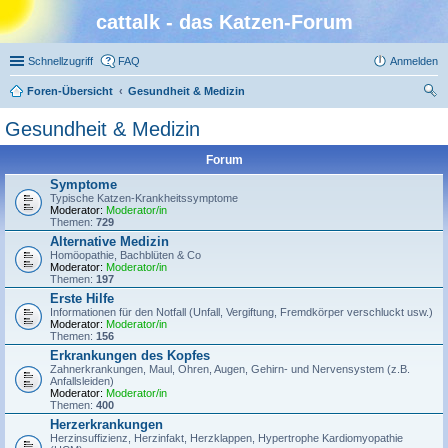
cattalk - das Katzen-Forum
Schnellzugriff
FAQ
Anmelden
Foren-Übersicht
Gesundheit & Medizin
uc
Gesundheit & Medizin
he
Forum
Symptome
Typische Katzen-Krankheitssymptome
Moderator:
Moderator/in
Themen:
729
Alternative Medizin
Homöopathie, Bachblüten & Co
Moderator:
Moderator/in
Themen:
197
Erste Hilfe
Informationen für den Notfall (Unfall, Vergiftung, Fremdkörper verschluckt usw.)
Moderator:
Moderator/in
Themen:
156
Erkrankungen des Kopfes
Zahnerkrankungen, Maul, Ohren, Augen, Gehirn- und Nervensystem (z.B.
Anfallsleiden)
Moderator:
Moderator/in
Themen:
400
Herzerkrankungen
Herzinsuffizienz, Herzinfakt, Herzklappen, Hypertrophe Kardiomyopathie