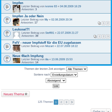
Impfen
Letzter Beitrag von
ivonne 83
«
04.08.2009 16:29
Antworten:
3
Impfen Ja oder Nein
Letzter Beitrag von
filly
«
02.08.2009 20:34
Antworten:
17
1
2
Leukose!?!
Letzter Beitrag von
Steffi91
«
22.07.2009 21:27
Antworten:
39
1
2
3
FelV - neuer Impfstoff für die EU zugelassen
Letzter Beitrag von
Mozart
«
22.07.2009 18:22
Neue 4fach Impfung
Letzter Beitrag von
tila
«
13.06.2009 15:53
Antworten:
14
Themen der letzten Zeit anzeigen:
Sortiere nach
Neues Thema
125 Themen
1
2
3
Gehe zu