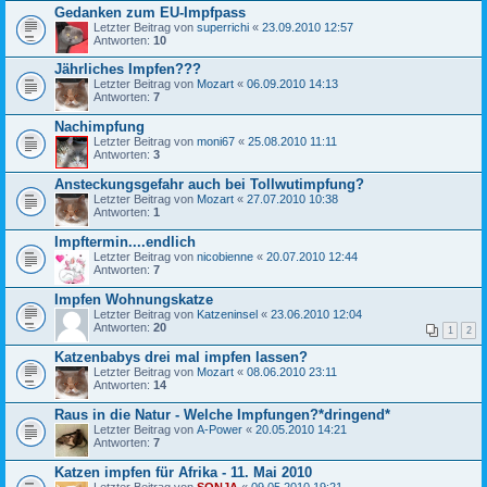
Gedanken zum EU-Impfpass
Letzter Beitrag von
superrichi
«
23.09.2010 12:57
Antworten:
10
Jährliches Impfen???
Letzter Beitrag von
Mozart
«
06.09.2010 14:13
Antworten:
7
Nachimpfung
Letzter Beitrag von
moni67
«
25.08.2010 11:11
Antworten:
3
Ansteckungsgefahr auch bei Tollwutimpfung?
Letzter Beitrag von
Mozart
«
27.07.2010 10:38
Antworten:
1
Impftermin....endlich
Letzter Beitrag von
nicobienne
«
20.07.2010 12:44
Antworten:
7
Impfen Wohnungskatze
Letzter Beitrag von
Katzeninsel
«
23.06.2010 12:04
Antworten:
20
1
2
Katzenbabys drei mal impfen lassen?
Letzter Beitrag von
Mozart
«
08.06.2010 23:11
Antworten:
14
Raus in die Natur - Welche Impfungen?*dringend*
Letzter Beitrag von
A-Power
«
20.05.2010 14:21
Antworten:
7
Katzen impfen für Afrika - 11. Mai 2010