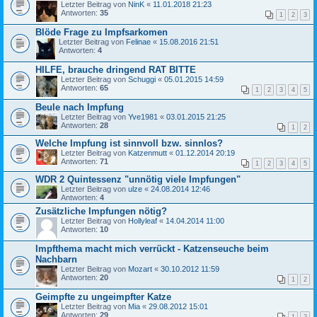
Letzter Beitrag von
NinK
«
11.01.2018 21:23
Antworten:
35
1
2
3
Blöde Frage zu Impfsarkomen
Letzter Beitrag von
Felinae
«
15.08.2016 21:51
Antworten:
4
HILFE, brauche dringend RAT BITTE
Letzter Beitrag von
Schuggi
«
05.01.2015 14:59
Antworten:
65
1
2
3
4
5
Beule nach Impfung
Letzter Beitrag von
Yve1981
«
03.01.2015 21:25
Antworten:
28
1
2
Welche Impfung ist sinnvoll bzw. sinnlos?
Letzter Beitrag von
Katzenmutt
«
01.12.2014 20:19
Antworten:
71
1
2
3
4
5
WDR 2 Quintessenz "unnötig viele Impfungen"
Letzter Beitrag von
ulze
«
24.08.2014 12:46
Antworten:
4
Zusätzliche Impfungen nötig?
Letzter Beitrag von
Hollyleaf
«
14.04.2014 11:00
Antworten:
10
Impfthema macht mich verrückt - Katzenseuche beim
Nachbarn
Letzter Beitrag von
Mozart
«
30.10.2012 11:59
Antworten:
20
1
2
Geimpfte zu ungeimpfter Katze
Letzter Beitrag von
Mia
«
29.08.2012 15:01
Antworten:
29