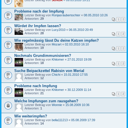
Letzter Beitrag von
SONJA
«
09.05.2010 19:21
Probleme nach der Impfung
Letzter Beitrag von
Ronjasräubertochter
«
08.05.2010 10:26
Antworten:
29
1
2
Würdet ihr Impfen lassen?
Letzter Beitrag von
Lucy2010
«
06.05.2010 20:49
Antworten:
28
1
2
Wie regelmässig lässt Du deine Katzen impfen?
Letzter Beitrag von
Mozart
«
02.03.2010 16:10
Antworten:
19
1
2
Nochmals Grundimmunisieren?
Letzter Beitrag von
Khitomer
«
27.01.2010 19:09
Antworten:
18
1
2
Suche Beipackzettel Rabisin von Merial
Letzter Beitrag von
Chichi
«
15.01.2010 17:55
Antworten:
12
Probleme nach Impfung
Letzter Beitrag von
Khitomer
«
30.12.2009 11:14
Antworten:
21
1
2
Welche Impfungen zum rausgehen?
Letzter Beitrag von
Wonnie
«
15.08.2009 10:36
Antworten:
1
Wie weiterimpfen?
Letzter Beitrag von
bella111213
«
05.08.2009 17:39
Antworten:
14