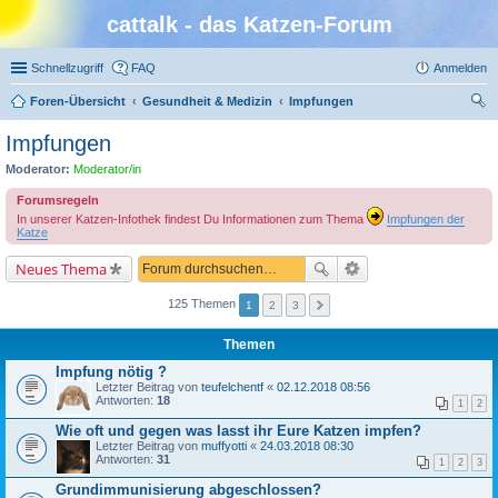
cattalk - das Katzen-Forum
Schnellzugriff
FAQ
Anmelden
Foren-Übersicht
Gesundheit & Medizin
Impfungen
uc
Impfungen
he
Moderator:
Moderator/in
Forumsregeln
In unserer Katzen-Infothek findest Du Informationen zum Thema
Impfungen der
Katze
Neues Thema
125 Themen
1
2
3
Themen
Impfung nötig ?
Letzter Beitrag von
teufelchentf
«
02.12.2018 08:56
Antworten:
18
1
2
Wie oft und gegen was lasst ihr Eure Katzen impfen?
Letzter Beitrag von
muffyotti
«
24.03.2018 08:30
Antworten:
31
1
2
3
Grundimmunisierung abgeschlossen?