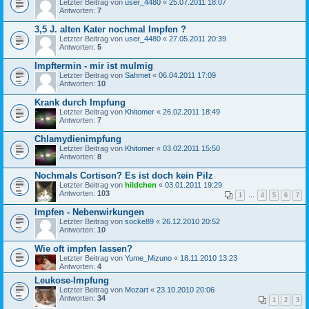
Letzter Beitrag von
user_4480
«
25.07.2011 18:07
Antworten:
7
3,5 J. alten Kater nochmal Impfen ?
Letzter Beitrag von
user_4480
«
27.05.2011 20:39
Antworten:
5
Impftermin - mir ist mulmig
Letzter Beitrag von
Sahmet
«
06.04.2011 17:09
Antworten:
10
Krank durch Impfung
Letzter Beitrag von
Khitomer
«
26.02.2011 18:49
Antworten:
7
Chlamydienimpfung
Letzter Beitrag von
Khitomer
«
03.02.2011 15:50
Antworten:
8
Nochmals Cortison? Es ist doch kein Pilz
Letzter Beitrag von
hildchen
«
03.01.2011 19:29
Antworten:
103
1
…
4
5
6
7
Impfen - Nebenwirkungen
Letzter Beitrag von
socke89
«
26.12.2010 20:52
Antworten:
10
Wie oft impfen lassen?
Letzter Beitrag von
Yume_Mizuno
«
18.11.2010 13:23
Antworten:
4
Leukose-Impfung
Letzter Beitrag von
Mozart
«
23.10.2010 20:06
Antworten:
34
1
2
3