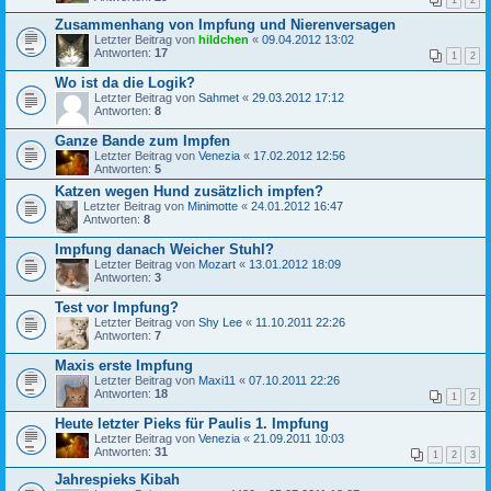
1
2
Zusammenhang von Impfung und Nierenversagen
Letzter Beitrag von
hildchen
«
09.04.2012 13:02
Antworten:
17
1
2
Wo ist da die Logik?
Letzter Beitrag von
Sahmet
«
29.03.2012 17:12
Antworten:
8
Ganze Bande zum Impfen
Letzter Beitrag von
Venezia
«
17.02.2012 12:56
Antworten:
5
Katzen wegen Hund zusätzlich impfen?
Letzter Beitrag von
Minimotte
«
24.01.2012 16:47
Antworten:
8
Impfung danach Weicher Stuhl?
Letzter Beitrag von
Mozart
«
13.01.2012 18:09
Antworten:
3
Test vor Impfung?
Letzter Beitrag von
Shy Lee
«
11.10.2011 22:26
Antworten:
7
Maxis erste Impfung
Letzter Beitrag von
Maxi11
«
07.10.2011 22:26
Antworten:
18
1
2
Heute letzter Pieks für Paulis 1. Impfung
Letzter Beitrag von
Venezia
«
21.09.2011 10:03
Antworten:
31
1
2
3
Jahrespieks Kibah