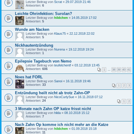
Letzter Beitrag von
Scrat
«
29.07.2019 21:46
Antworten:
6
Leichte Ohrinfektion: Surolan?
Letzter Beitrag von
hildchen
«
14.05.2019 17:02
Antworten:
5
Wunde am Nacken
Letzter Beitrag von
Klaus75
«
22.12.2018 22:02
Antworten:
5
Nickhautentzündung
Letzter Beitrag von
Nurena
«
19.12.2018 19:24
Antworten:
1
Epilepsie Tagebuch von Nemo
Letzter Beitrag von
teufelchentf
«
03.12.2018 13:45
Antworten:
606
1
…
38
39
40
41
Noes hat FORL
Letzter Beitrag von
Sanoi
«
16.11.2018 19:46
Antworten:
33
1
2
3
Entzündung heilt nicht ab trotz Zahn-OP
Letzter Beitrag von
NicoCurlySue
«
16.11.2018 07:12
Antworten:
24
1
2
3 Monate nach Zahn OP katze frisst nicht
Letzter Beitrag von
hilda
«
08.10.2018 15:12
Antworten:
7
Nach Zahn Op komme ich nicht mehr an die Katze
Letzter Beitrag von
hildchen
«
01.09.2018 15:18
Antworten:
11