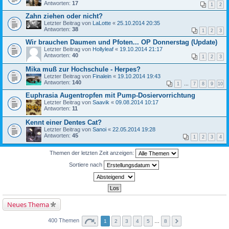
Antworten:
17
1
2
Zahn ziehen oder nicht?
Letzter Beitrag von
LaLotte
«
25.10.2014 20:35
Antworten:
38
1
2
3
Wir brauchen Daumen und Pfoten... OP Donnerstag (Update)
Letzter Beitrag von
Hollyleaf
«
19.10.2014 21:17
Antworten:
40
1
2
3
Mika muß zur Hochschule - Herpes?
Letzter Beitrag von
Finalein
«
19.10.2014 19:43
Antworten:
140
1
…
7
8
9
10
Euphrasia Augentropfen mit Pump-Dosiervorrichtung
Letzter Beitrag von
Saavik
«
09.08.2014 10:17
Antworten:
11
Kennt einer Dentes Cat?
Letzter Beitrag von
Sanoi
«
22.05.2014 19:28
Antworten:
45
1
2
3
4
Themen der letzten Zeit anzeigen:
Sortiere nach
Neues Thema
400 Themen
1
2
3
4
5
…
8