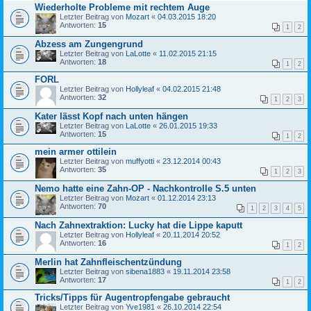
Wiederholte Probleme mit rechtem Auge
Letzter Beitrag von
Mozart
«
04.03.2015 18:20
Antworten:
15
1
2
Abzess am Zungengrund
Letzter Beitrag von
LaLotte
«
11.02.2015 21:15
Antworten:
18
1
2
FORL
Letzter Beitrag von
Hollyleaf
«
04.02.2015 21:48
Antworten:
32
1
2
3
Kater lässt Kopf nach unten hängen
Letzter Beitrag von
LaLotte
«
26.01.2015 19:33
Antworten:
15
1
2
mein armer ottilein
Letzter Beitrag von
muffyotti
«
23.12.2014 00:43
Antworten:
35
1
2
3
Nemo hatte eine Zahn-OP - Nachkontrolle S.5 unten
Letzter Beitrag von
Mozart
«
01.12.2014 23:13
Antworten:
70
1
2
3
4
5
Nach Zahnextraktion: Lucky hat die Lippe kaputt
Letzter Beitrag von
Hollyleaf
«
20.11.2014 20:52
Antworten:
16
1
2
Merlin hat Zahnfleischentzündung
Letzter Beitrag von
sibena1883
«
19.11.2014 23:58
Antworten:
17
1
2
Tricks/Tipps für Augentropfengabe gebraucht
Letzter Beitrag von
Yve1981
«
26.10.2014 22:54