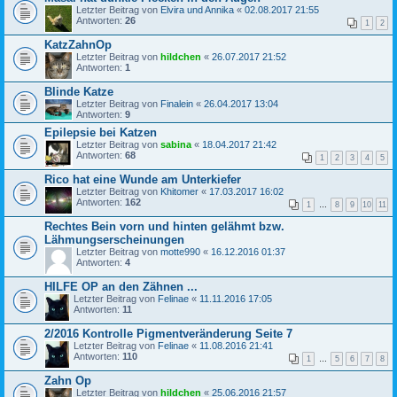
Letzter Beitrag von
Elvira und Annika
«
02.08.2017 21:55
Antworten:
26
1
2
KatzZahnOp
Letzter Beitrag von
hildchen
«
26.07.2017 21:52
Antworten:
1
Blinde Katze
Letzter Beitrag von
Finalein
«
26.04.2017 13:04
Antworten:
9
Epilepsie bei Katzen
Letzter Beitrag von
sabina
«
18.04.2017 21:42
Antworten:
68
1
2
3
4
5
Rico hat eine Wunde am Unterkiefer
Letzter Beitrag von
Khitomer
«
17.03.2017 16:02
Antworten:
162
1
…
8
9
10
11
Rechtes Bein vorn und hinten gelähmt bzw.
Lähmungserscheinungen
Letzter Beitrag von
motte990
«
16.12.2016 01:37
Antworten:
4
HILFE OP an den Zähnen ...
Letzter Beitrag von
Felinae
«
11.11.2016 17:05
Antworten:
11
2/2016 Kontrolle Pigmentveränderung Seite 7
Letzter Beitrag von
Felinae
«
11.08.2016 21:41
Antworten:
110
1
…
5
6
7
8
Zahn Op
Letzter Beitrag von
hildchen
«
25.06.2016 21:57