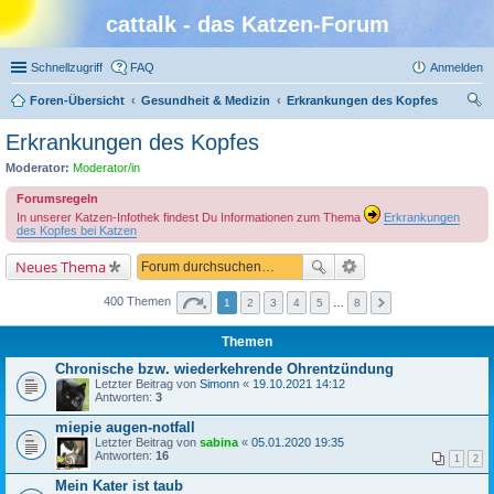
cattalk - das Katzen-Forum
Schnellzugriff
FAQ
Anmelden
Foren-Übersicht
Gesundheit & Medizin
Erkrankungen des Kopfes
uc
Erkrankungen des Kopfes
he
Moderator:
Moderator/in
Forumsregeln
In unserer Katzen-Infothek findest Du Informationen zum Thema
Erkrankungen
des Kopfes bei Katzen
Neues Thema
400 Themen
1
2
3
4
5
…
8
Themen
Chronische bzw. wiederkehrende Ohrentzündung
Letzter Beitrag von
Simonn
«
19.10.2021 14:12
Antworten:
3
miepie augen-notfall
Letzter Beitrag von
sabina
«
05.01.2020 19:35
Antworten:
16
1
2
Mein Kater ist taub