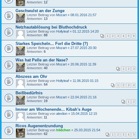
Antworten:
12
Geschwulst an der Zunge
Letzter Beitrag von
Mozart
«
08.01.2016 21:57
Antworten:
13
Netzhautablösung bei Bluthochdruck
Letzter Beitrag von
Hollyleaf
«
01.12.2015 14:20
Antworten:
88
1
2
3
4
5
6
Starkes Speicheln... Forl die Dritte (?)
Letzter Beitrag von
Mozart
«
27.07.2015 20:30
Antworten:
6
Was hat Pelle an der Nase?
Letzter Beitrag von
Mozart
«
20.06.2015 11:39
Antworten:
40
1
2
3
Abszess am Ohr
Letzter Beitrag von
Hollyleaf
«
11.06.2015 01:15
Antworten:
54
1
2
3
4
Beißbedürfnis
Letzter Beitrag von
Mozart
«
22.04.2015 21:16
Antworten:
19
1
2
Immer am Wochenende... Kibah's Auge
Letzter Beitrag von
alexlion
«
15.04.2015 12:15
Antworten:
11
Ricos Augenentzundung
Letzter Beitrag von
hildchen
«
25.03.2015 21:54
Antworten:
62
1
2
3
4
5