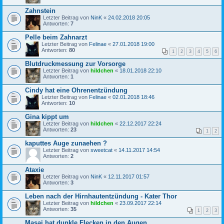
Zahnstein
Letzter Beitrag von
NinK
«
24.02.2018 20:05
Antworten:
7
Pelle beim Zahnarzt
Letzter Beitrag von
Felinae
«
27.01.2018 19:00
Antworten:
80
1
2
3
4
5
6
Blutdruckmessung zur Vorsorge
Letzter Beitrag von
hildchen
«
18.01.2018 22:10
Antworten:
1
Cindy hat eine Ohrenentzündung
Letzter Beitrag von
Felinae
«
02.01.2018 18:46
Antworten:
10
Gina kippt um
Letzter Beitrag von
hildchen
«
22.12.2017 22:24
Antworten:
23
1
2
kaputtes Auge zunaehen ?
Letzter Beitrag von
sweetcat
«
14.11.2017 14:54
Antworten:
2
Ataxie
Letzter Beitrag von
NinK
«
12.11.2017 01:57
Antworten:
3
Leben nach der Hirnhautentzündung - Kater Thor
Letzter Beitrag von
hildchen
«
23.09.2017 22:14
Antworten:
35
1
2
3
Masai hat dunkle Flecken in den Augen