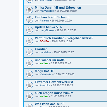
Minka Durchfall und Erbrechen
von
mary1katze
» 26.09.2016 08:59
Finchen bricht Schaum
von
Finalein
» 26.02.2016 20:20
Update Minka S. 6
von
mary1katze
» 11.10.2015 17:42
Vermutlich Giardien - Vorgehensweise?
von
SONJA
» 25.04.2013 13:04
Giardien
von
dandylion
» 25.08.2015 20:27
und wieder im notfall
von
sabina
» 25.11.2015 21:40
Mogli hat DF
von
Katzelotte
» 10.10.2015 13:05
Extremer Gewichtsverlust
von
Anschke
» 05.10.2015 19:27
auch aragon muss zum ta
von
sabina
» 11.08.2015 10:23
Was kann das sein?