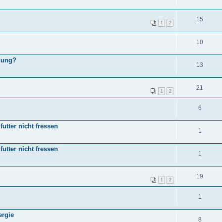
15
1
2
10
dung?
13
21
1
2
6
utter nicht fressen
1
utter nicht fressen
1
19
1
2
1
ergie
8