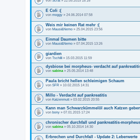
von
Scrat
» 22.05.2015 18:16
E Coli :(
von
moggy
» 24.06.2014 07:58
Weis mir keinen Rat mehr :(
von
Mausi&Nemo
» 25.04.2015 23:56
Einmal Daumen bitte
von
Mausi&Nemo
» 07.04.2015 13:26
giardien
von
Tschilli
» 15.03.2015 11:59
dysbiose bei morpheus- verdacht auf pankreatiti
von
sabina
» 25.05.2014 13:48
Paula bricht hellen schleimigen Schaum
von
SFR
» 10.02.2015 14:31
Millo - Verdacht auf pankreatitis
von
Katzenmutt
» 03.02.2015 20:55
Kann man Schwarzkümmelöl auch Katzen gebe
von
bony
» 07.01.2015 17:24
chronischer durchfall und pankreatitis-morpheus
von
sabina
» 05.10.2014 14:30
Erbrechen und Durchfall - Update 2: Leberwerte