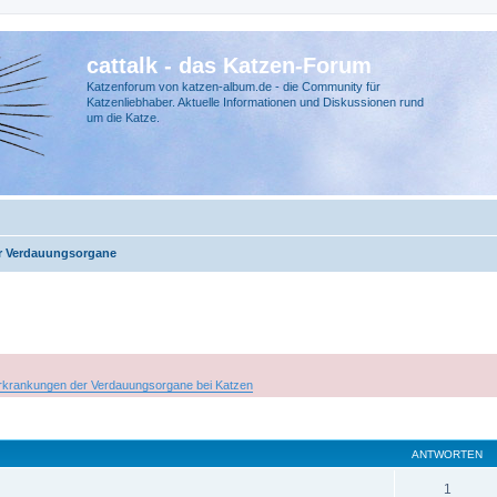
cattalk - das Katzen-Forum
Katzenforum von katzen-album.de - die Community für
Katzenliebhaber. Aktuelle Informationen und Diskussionen rund
um die Katze.
r Verdauungsorgane
rkrankungen der Verdauungsorgane bei Katzen
ANTWORTEN
1