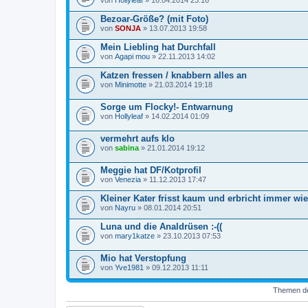
Bezoar-Größe? (mit Foto)
von
SONJA
» 13.07.2013 19:58
Mein Liebling hat Durchfall
von
Agapi mou
» 22.11.2013 14:02
Katzen fressen / knabbern alles an
von
Minimotte
» 21.03.2014 19:18
Sorge um Flocky!- Entwarnung
von
Hollyleaf
» 14.02.2014 01:09
vermehrt aufs klo
von
sabina
» 21.01.2014 19:12
Meggie hat DF/Kotprofil
von
Venezia
» 11.12.2013 17:47
Kleiner Kater frisst kaum und erbricht immer wie
von
Nayru
» 08.01.2014 20:51
Luna und die Analdrüsen :-((
von
mary1katze
» 23.10.2013 07:53
Mio hat Verstopfung
von
Yve1981
» 09.12.2013 11:11
Themen der