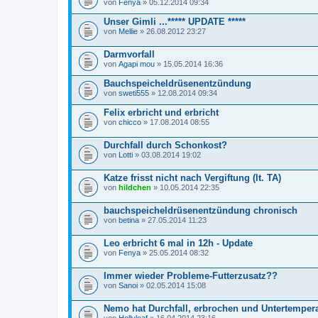
von
Fenya
» 05.12.2014 09:34
Unser Gimli ...***** UPDATE *****
von
Mellie
» 26.08.2012 23:27
Darmvorfall
von
Agapi mou
» 15.05.2014 16:36
Bauchspeicheldrüsenentzündung
von
sweti555
» 12.08.2014 09:34
Felix erbricht und erbricht
von
chicco
» 17.08.2014 08:55
Durchfall durch Schonkost?
von
Lotti
» 03.08.2014 19:02
Katze frisst nicht nach Vergiftung (lt. TA)
von
hildchen
» 10.05.2014 22:35
bauchspeicheldrüsenentzündung chronisch
von
betina
» 27.05.2014 11:23
Leo erbricht 6 mal in 12h - Update
von
Fenya
» 25.05.2014 08:32
Immer wieder Probleme-Futterzusatz??
von
Sanoi
» 02.05.2014 15:08
Nemo hat Durchfall, erbrochen und Untertemper
von
Hollyleaf
» 16.04.2014 23:16