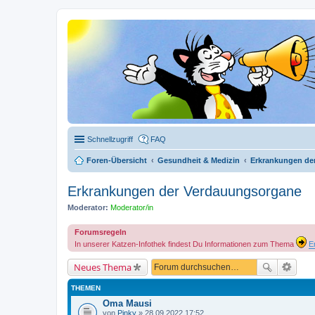
Schnellzugriff
FAQ
Foren-Übersicht
Gesundheit & Medizin
Erkrankungen de
Erkrankungen der Verdauungsorgane
Moderator:
Moderator/in
Forumsregeln
In unserer Katzen-Infothek findest Du Informationen zum Thema
E
Neues Thema
THEMEN
Oma Mausi
von
Pinky
» 28.09.2022 17:52