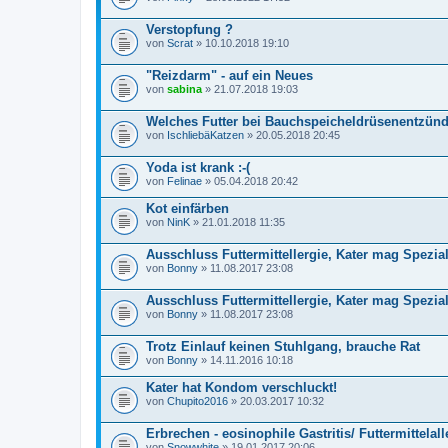
Verstopfung ?
von
Scrat
» 10.10.2018 19:10
"Reizdarm" - auf ein Neues
von
sabina
» 21.07.2018 19:03
Welches Futter bei Bauchspeicheldrüsenentzün
von
IschliebäKatzen
» 20.05.2018 20:45
Yoda ist krank :-(
von
Felinae
» 05.04.2018 20:42
Kot einfärben
von
NinK
» 21.01.2018 11:35
Ausschluss Futtermittellergie, Kater mag Spezialf
von
Bonny
» 11.08.2017 23:08
Ausschluss Futtermittellergie, Kater mag Spezialf
von
Bonny
» 11.08.2017 23:08
Trotz Einlauf keinen Stuhlgang, brauche Rat
von
Bonny
» 14.11.2016 10:18
Kater hat Kondom verschluckt!
von
Chupito2016
» 20.03.2017 10:32
Erbrechen - eosinophile Gastritis/ Futtermittelall
von
Snowwhite
» 19.01.2017 20:06