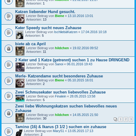
Antworten:
1
Katzen liebender Hund gesucht.
Letzter Beitrag von
Biene
«
13.10.2016 13:01
Antworten:
13
Kater Speedy sucht neues Zuhause
Letzter Beitrag von
IschliebäKatzen
«
17.04.2016 10:18
Antworten:
5
biete ab ca April
Letzter Beitrag von
hildchen
«
19.02.2016 09:52
Antworten:
11
2 Kater und 1 Katze (getrennt) suchen 1 zu Hause DRINGEND
Letzter Beitrag von
Sanoi
«
06.01.2016 19:43
Antworten:
2
Merle- Katzendame sucht besonderes Zuhause
Letzter Beitrag von
Biene
«
05.10.2015 16:01
Antworten:
2
Zwei Schmusekater suchen liebevolles Zuhause
Letzter Beitrag von
Finalein
«
28.05.2015 13:58
Antworten:
5
Zwei liebe Wohnungskatzen suchen liebevolles neues
Zuhause
Letzter Beitrag von
hildchen
«
14.05.2015 21:50
Antworten:
30
1
2
3
Tamino (16) & Ikarus (3 1/2 ) suchen ein zuhause
Letzter Beitrag von
Mary51
«
13.05.2015 17:13
Antworten:
2