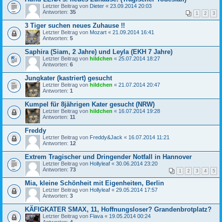
Letzter Beitrag von
Dieter
«
23.09.2014 20:03
Antworten:
35
1
2
3
3 Tiger suchen neues Zuhause !!
Letzter Beitrag von
Mozart
«
21.09.2014 16:41
Antworten:
5
Saphira (Siam, 2 Jahre) und Leyla (EKH 7 Jahre)
Letzter Beitrag von
hildchen
«
25.07.2014 18:27
Antworten:
6
Jungkater (kastriert) gesucht
Letzter Beitrag von
hildchen
«
21.07.2014 20:47
Antworten:
1
Kumpel für 8jährigen Kater gesucht (NRW)
Letzter Beitrag von
hildchen
«
16.07.2014 19:28
Antworten:
11
Freddy
Letzter Beitrag von
Freddy&Jack
«
16.07.2014 11:21
Antworten:
12
Extrem Tragischer und Dringender Notfall in Hannover
Letzter Beitrag von
Hollyleaf
«
30.06.2014 23:20
Antworten:
73
1
2
3
4
5
Mia, kleine Schönheit mit Eigenheiten, Berlin
Letzter Beitrag von
Hollyleaf
«
29.05.2014 17:57
Antworten:
3
KÄFIGKATER SMAX, 11, Hoffnungsloser? Grandenbrotplatz?
Letzter Beitrag von
Flava
«
19.05.2014 00:24