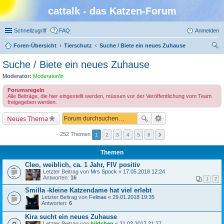
cattalk - das Katzen-Forum
Schnellzugriff
FAQ
Anmelden
Foren-Übersicht
Tierschutz
Suche / Biete ein neues Zuhause
uc
Suche / Biete ein neues Zuhause
he
Moderator:
Moderator/in
Forumsregeln
Alle Beiträge, die hier eingestellt werden, müssen vor der Veröffentlichung vom Team
freigegeben werden.
Neues Thema
252 Themen
1
2
3
4
5
6
Themen
Cleo, weiblich, ca. 1 Jahr, FIV positiv
Letzter Beitrag von
Mrs Spock
«
17.05.2018 12:24
Antworten:
16
1
2
Smilla -kleine Katzendame hat viel erlebt
Letzter Beitrag von
Felinae
«
29.01.2018 19:35
Antworten:
6
Kira sucht ein neues Zuhause
Letzter Beitrag von
hildchen
«
21.02.2017 21:27