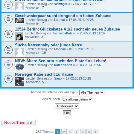
Letzter Beitrag von
siamtiger
«
17.06.2013 17:57
Antworten:
7
Geschwisterpaar sucht dringend ein liebes Zuhause
Letzter Beitrag von
LaLotte
«
17.06.2013 00:28
Antworten:
7
12524 Berlin: Glückskatze 4 1/2 sucht ein neues Zuhause
Letzter Beitrag von
IschliebäKatzen
«
26.05.2013 11:16
Antworten:
2
Suche Katzenbaby oder junge Katze
Letzter Beitrag von
Monami
«
01.05.2013 21:32
Antworten:
10
NRW: Ältere Seniorin sucht den Platz fürs Leben!
Letzter Beitrag von
Katzenleben
«
25.03.2013 06:56
Norweger Kater sucht zu Hause
Letzter Beitrag von
Sanoi
«
17.02.2013 20:25
Antworten:
5
Themen der letzten Zeit anzeigen:
Sortiere nach
Neues Thema
252 Themen
1
2
3
4
5
6