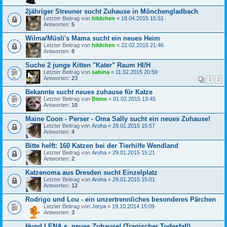
2jähriger Streuner sucht Zuhause in Mönchengladbach
Letzter Beitrag von
hildchen
«
18.04.2015 15:51
Antworten:
5
Wilma/Müsli's Mama sucht ein neues Heim
Letzter Beitrag von
hildchen
«
22.02.2015 21:46
Antworten:
8
Suche 2 junge Kitten "Kater" Raum HI/H
Letzter Beitrag von
sabina
«
11.02.2015 20:59
Antworten:
23
1
2
Bekannte sucht neues zuhause für Katze
Letzter Beitrag von
Biene
«
01.02.2015 13:45
Antworten:
10
Maine Coon - Perser - Oma Sally sucht ein neues Zuhause!
Letzter Beitrag von
Aroha
«
29.01.2015 15:57
Antworten:
4
Bitte helft: 160 Katzen bei der Tierhilfe Wendland
Letzter Beitrag von
Aroha
«
29.01.2015 15:21
Antworten:
2
Katzenoma aus Dresden sucht Einzelplatz
Letzter Beitrag von
Aroha
«
29.01.2015 15:01
Antworten:
12
Rodrigo und Lou - ein unzertrennliches besonderes Pärchen
Letzter Beitrag von
Jorya
«
19.10.2014 15:09
Antworten:
3
Hund LENA s. neues Zuhause! (Tragischer Todesfall)