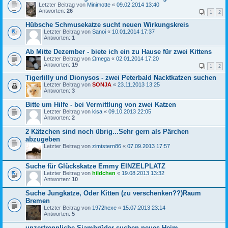
Letzter Beitrag von
Minimotte
«
09.02.2014 13:40
Antworten:
26
1
2
Hübsche Schmusekatze sucht neuen Wirkungskreis
Letzter Beitrag von
Sanoi
«
10.01.2014 17:37
Antworten:
1
Ab Mitte Dezember - biete ich ein zu Hause für zwei Kittens
Letzter Beitrag von
Ωmega
«
02.01.2014 17:20
Antworten:
19
1
2
Tigerlilly und Dionysos - zwei Peterbald Nacktkatzen suchen
Letzter Beitrag von
SONJA
«
23.11.2013 13:25
Antworten:
3
Bitte um Hilfe - bei Vermittlung von zwei Katzen
Letzter Beitrag von
kisa
«
09.10.2013 22:05
Antworten:
2
2 Kätzchen sind noch übrig...Sehr gern als Pärchen
abzugeben
Letzter Beitrag von
zimtstern86
«
07.09.2013 17:57
Suche für Glückskatze Emmy EINZELPLATZ
Letzter Beitrag von
hildchen
«
19.08.2013 13:32
Antworten:
10
Suche Jungkatze, Oder Kitten (zu verschenken??)Raum
Bremen
Letzter Beitrag von
1972hexe
«
15.07.2013 23:14
Antworten:
5
unzertrennliche Siambrüder suchen neues Heim