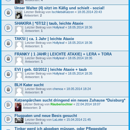
Antworten:
4
Unser Walter (4) sitzt im Käfig und schielt - sozial!
Letzter Beitrag von
IschliebäKatzen
«
18.05.2014 20:43
Antworten:
2
SHAKIRA | *07/12 | taub, leichte Ataxie
Letzter Beitrag von
Hollyleaf
«
18.05.2014 18:36
Antworten:
1
TAKSI | ca. 1 Jahr | leichte Ataxie
Letzter Beitrag von
Hollyleaf
«
18.05.2014 18:36
Antworten:
1
FRANKY | 1 JAHR | LEICHTE ATAXIE| + LERA + TORA
Letzter Beitrag von
Hollyleaf
«
18.05.2014 18:35
Antworten:
1
EVI | geb. 02/2012 | leichte Ataxie + taub
Letzter Beitrag von
Hollyleaf
«
18.05.2014 18:35
Antworten:
1
BLH Kater sucht
Letzter Beitrag von
chenoa
«
18.05.2014 18:24
Antworten:
8
Katzenpärchen sucht dringend ein neues Zuhause *Duisburg*
Letzter Beitrag von
Räubertochter
«
22.04.2014 18:07
Antworten:
3
Flugpaten und neue Besis gesucht
Letzter Beitrag von
LaLotte
«
15.04.2014 21:45
Antworten:
6
Tinker werd ich abgeben müssen, oder Pflegestelle