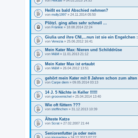
von
Hekate
» 04.03.2015 14:53
Heißt es bald Abschied nehmen?
von
molly1997
» 24.11.2014 05:50
Plötzl. ging alles sehr schnell ...
von
Fränkie
» 18.08.2014 22:24
Giulia und ihre CNI,...nun ist sie ein Engelchen :
von
Venezia
» 25.06.2012 16:41
Mein Kater Max: Nieren und Schilddrüse
von
M&M
» 11.01.2013 21:12
Mein Kater Max ist ertaubt
von
M&M
» 26.04.2012 13:51
gehört mein Kater mit 8 Jahren schon zum alten
von
Carpe diem
» 09.05.2014 03:13
14 J. 5 Nächte in Keller !!!!!!
von
groovemichel
» 25.04.2014 13:40
Wie oft füttern ???
von
steffinchen
» 31.12.2013 10:39
Älteste Katze
von
Scrat
» 27.02.2007 21:44
Seniorenfutter ja oder nein
von
irismartina
» 24.12.2013 07:27