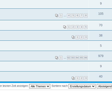
9
105
1
…
4
5
6
7
8
70
1
2
3
4
5
38
1
2
3
5
979
1
…
62
63
64
65
66
9
40
1
2
3
 letzten Zeit anzeigen:
Sortiere nach