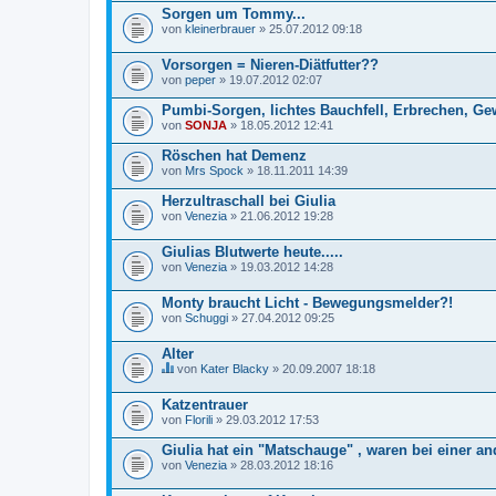
Sorgen um Tommy...
von
kleinerbrauer
» 25.07.2012 09:18
Vorsorgen = Nieren-Diätfutter??
von
peper
» 19.07.2012 02:07
Pumbi-Sorgen, lichtes Bauchfell, Erbrechen, Ge
von
SONJA
» 18.05.2012 12:41
Röschen hat Demenz
von
Mrs Spock
» 18.11.2011 14:39
Herzultraschall bei Giulia
von
Venezia
» 21.06.2012 19:28
Giulias Blutwerte heute.....
von
Venezia
» 19.03.2012 14:28
Monty braucht Licht - Bewegungsmelder?!
von
Schuggi
» 27.04.2012 09:25
Alter
von
Kater Blacky
» 20.09.2007 18:18
D
i
Katzentrauer
e
von
s
Florili
» 29.03.2012 17:53
e
s
Giulia hat ein "Matschauge" , waren bei einer a
T
von
Venezia
» 28.03.2012 18:16
h
e