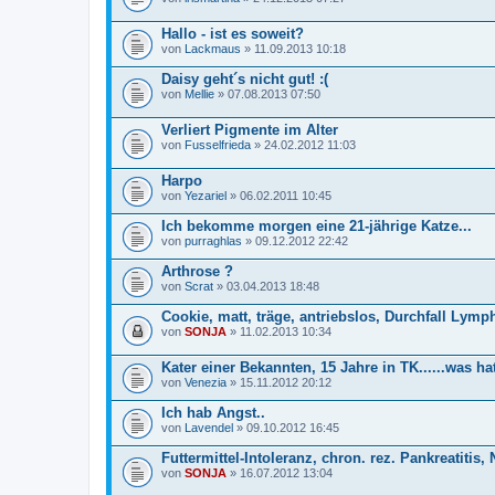
Hallo - ist es soweit?
von
Lackmaus
» 11.09.2013 10:18
Daisy geht´s nicht gut! :(
von
Mellie
» 07.08.2013 07:50
Verliert Pigmente im Alter
von
Fusselfrieda
» 24.02.2012 11:03
Harpo
von
Yezariel
» 06.02.2011 10:45
Ich bekomme morgen eine 21-jährige Katze...
von
purraghlas
» 09.12.2012 22:42
Arthrose ?
von
Scrat
» 03.04.2013 18:48
Cookie, matt, träge, antriebslos, Durchfall Lym
von
SONJA
» 11.02.2013 10:34
Kater einer Bekannten, 15 Jahre in TK......was ha
von
Venezia
» 15.11.2012 20:12
Ich hab Angst..
von
Lavendel
» 09.10.2012 16:45
Futtermittel-Intoleranz, chron. rez. Pankreatitis,
von
SONJA
» 16.07.2012 13:04