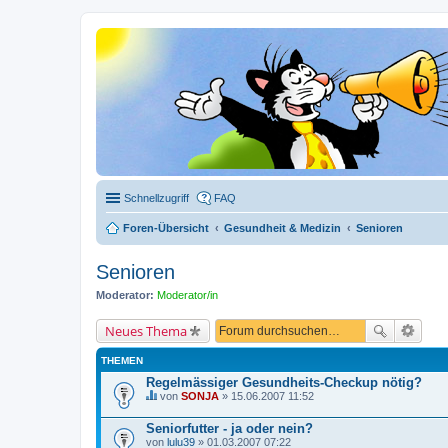
Schnellzugriff
FAQ
Foren-Übersicht
Gesundheit & Medizin
Senioren
Senioren
Moderator:
Moderator/in
Neues Thema
THEMEN
Regelmässiger Gesundheits-Checkup nötig?
von
SONJA
» 15.06.2007 11:52
D
i
Seniorfutter - ja oder nein?
e
von
s
lulu39
» 01.03.2007 07:22