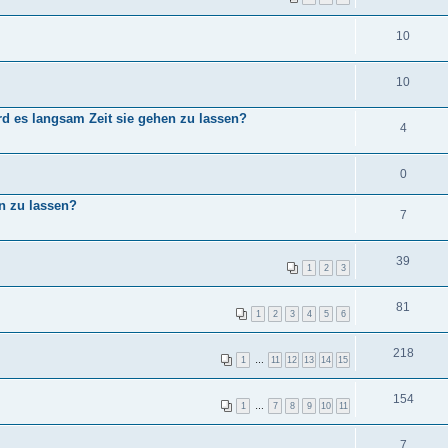
10
10
rd es langsam Zeit sie gehen zu lassen?
4
0
en zu lassen?
7
39
1
2
3
81
1
2
3
4
5
6
218
1
…
11
12
13
14
15
154
1
…
7
8
9
10
11
7