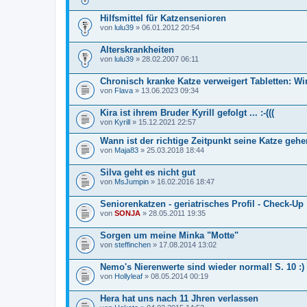
e
s
Hilfsmittel für Katzensenioren
T
von
lulu39
» 06.01.2012 20:54
h
e
m
Alterskrankheiten
a
von
lulu39
» 28.02.2007 06:11
b
e
i
Chronisch kranke Katze verweigert Tabletten: Wi
n
von
Flava
» 13.06.2023 09:34
h
a
l
Kira ist ihrem Bruder Kyrill gefolgt ... :-(((
t
von
Kyrill
» 15.12.2021 22:57
e
t
Wann ist der richtige Zeitpunkt seine Katze geh
e
von
Maja83
» 25.03.2018 18:44
i
n
e
Silva geht es nicht gut
U
von
MsJumpin
» 16.02.2016 18:47
m
f
r
Seniorenkatzen - geriatrisches Profil - Check-Up
a
von
SONJA
» 28.05.2011 19:35
g
e
Sorgen um meine Minka "Motte"
.
von
steffinchen
» 17.08.2014 13:02
Nemo's Nierenwerte sind wieder normal! S. 10 :)
von
Hollyleaf
» 08.05.2014 00:19
Hera hat uns nach 11 Jhren verlassen