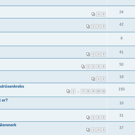
24
1
2
42
1
2
3
9
41
1
2
3
50
1
2
3
4
19
1
2
phdrüsenkrebs
150
1
…
7
8
9
10
11
t er?
10
31
1
2
3
 Nierenerk
37
1
2
3