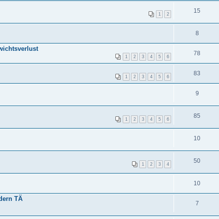
15
1
2
8
wichtsverlust
78
1
2
3
4
5
6
83
1
2
3
4
5
6
9
85
1
2
3
4
5
6
10
50
1
2
3
4
10
ndern TÄ
7