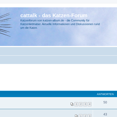
cattalk - das Katzen-Forum
Katzenforum von katzen-album.de - die Community für
Katzenliebhaber. Aktuelle Informationen und Diskussionen rund
um die Katze.
ANTWORTEN
50
1
2
3
4
43
1
2
3