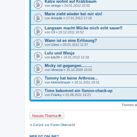
Katze wohnt auf Kratzbaum
m
a
von
strega
» 24.01.2012 22:02
b
e
Marie zieht wieder bei mir ein!
i
von
Annjulie
» 17.01.2012 17:18
n
h
a
Langsam macht Mücke mich echt sauer!!
l
von
Cil
» 29.12.2011 10:52
t
e
Wann ist es eine Erlösung?
t
von
Gimo
» 29.01.2012 11:57
e
i
n
Lulu und Wasja
e
von
lulu39
» 14.01.2012 12:18
U
m
Micky ist gegangen.........
f
von
Venezia
» 25.10.2009 10:02
r
a
Tommy hat keine Arthrose...
g
e
von
kleinerbrauer
» 18.11.2011 19:31
.
Timo bekommt ein Senior-check-up
von
Fränky
» 01.08.2011 14:23
Themen der
Neues Thema
Zurück zur Foren-Übersicht
WER IST ONLINE?