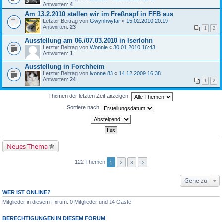
Antworten:
4
Am 13.2.2010 stellen wir im Freßnapf in FFB aus
Letzter Beitrag von
Gwynhwyfar
«
15.02.2010 20:19
Antworten:
23
1
2
Ausstellung am 06./07.03.2010 in Iserlohn
Letzter Beitrag von
Wonnie
«
30.01.2010 16:43
Antworten:
1
Ausstellung in Forchheim
Letzter Beitrag von
ivonne 83
«
14.12.2009 16:38
Antworten:
24
1
2
Themen der letzten Zeit anzeigen:
Sortiere nach
Neues Thema
122 Themen
1
2
3
Gehe zu
WER IST ONLINE?
Mitglieder in diesem Forum: 0 Mitglieder und 14 Gäste
BERECHTIGUNGEN IN DIESEM FORUM