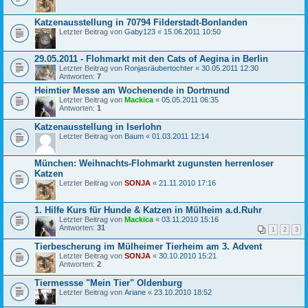
Katzenausstellung in 70794 Filderstadt-Bonlanden
Letzter Beitrag von
Gaby123
«
15.06.2011 10:50
29.05.2011 - Flohmarkt mit den Cats of Aegina in Berlin
Letzter Beitrag von
Ronjasräubertochter
«
30.05.2011 12:30
Antworten:
7
Heimtier Messe am Wochenende in Dortmund
Letzter Beitrag von
Mackica
«
05.05.2011 06:35
Antworten:
1
Katzenausstellung in Iserlohn
Letzter Beitrag von
Baum
«
01.03.2011 12:14
München: Weihnachts-Flohmarkt zugunsten herrenloser
Katzen
Letzter Beitrag von
SONJA
«
21.11.2010 17:16
1. Hilfe Kurs für Hunde & Katzen in Mülheim a.d.Ruhr
Letzter Beitrag von
Mackica
«
03.11.2010 15:16
Antworten:
31
1
2
3
Tierbescherung im Mülheimer Tierheim am 3. Advent
Letzter Beitrag von
SONJA
«
30.10.2010 15:21
Antworten:
2
Tiermessse "Mein Tier" Oldenburg
Letzter Beitrag von
Ariane
«
23.10.2010 18:52