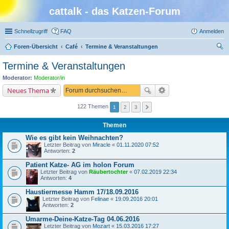
cattalk - das Katzen-Forum
Schnellzugriff
FAQ
Anmelden
Foren-Übersicht
Café
Termine & Veranstaltungen
uc
Termine & Veranstaltungen
he
Moderator:
Moderator/in
Neues Thema
122 Themen
1
2
3
Themen
Wie es gibt kein Weihnachten?
Letzter Beitrag von
Miracle
«
01.11.2020 07:52
Antworten:
2
Patient Katze- AG im holon Forum
Letzter Beitrag von
Räubertochter
«
07.02.2019 22:34
Antworten:
4
Haustiermesse Hamm 17/18.09.2016
Letzter Beitrag von
Felinae
«
19.09.2016 20:01
Antworten:
2
Umarme-Deine-Katze-Tag 04.06.2016
Letzter Beitrag von
Mozart
«
15.03.2016 17:27