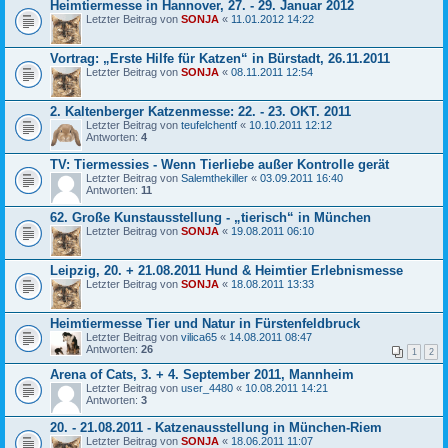
Heimtiermesse in Hannover, 27. - 29. Januar 2012
Letzter Beitrag von
SONJA
«
11.01.2012 14:22
Vortrag: „Erste Hilfe für Katzen“ in Bürstadt, 26.11.2011
Letzter Beitrag von
SONJA
«
08.11.2011 12:54
2. Kaltenberger Katzenmesse: 22. - 23. OKT. 2011
Letzter Beitrag von
teufelchentf
«
10.10.2011 12:12
Antworten:
4
TV: Tiermessies - Wenn Tierliebe außer Kontrolle gerät
Letzter Beitrag von
Salemthekiller
«
03.09.2011 16:40
Antworten:
11
62. Große Kunstausstellung - „tierisch“ in München
Letzter Beitrag von
SONJA
«
19.08.2011 06:10
Leipzig, 20. + 21.08.2011 Hund & Heimtier Erlebnismesse
Letzter Beitrag von
SONJA
«
18.08.2011 13:33
Heimtiermesse Tier und Natur in Fürstenfeldbruck
Letzter Beitrag von
vilica65
«
14.08.2011 08:47
Antworten:
26
1
2
Arena of Cats, 3. + 4. September 2011, Mannheim
Letzter Beitrag von
user_4480
«
10.08.2011 14:21
Antworten:
3
20. - 21.08.2011 - Katzenausstellung in München-Riem
Letzter Beitrag von
SONJA
«
18.06.2011 11:07