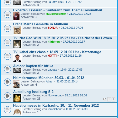
Letzter Beitrag von
LaLotte
«
03.11.2012 10:58
Antworten:
3
Experten Erklären - Konferenz zum Thema Gesundheit
Letzter Beitrag von
Räubertochter
«
21.09.2012 17:28
Antworten:
1
Franz Marcs Gemälde in Mülheim
Letzter Beitrag von
SONJA
«
08.09.2012 07:06
TV: Nat Geo Wild 18.05.2012 05:25 Uhr - Die Nacht der Löwen
Letzter Beitrag von
hildchen
«
17.05.2012 20:37
Antworten:
2
TV: kabel eins classic 18.05.12 01:00 Uhr - Katzenauge
Letzter Beitrag von
HOTTI
«
17.05.2012 11:26
Aktion: Impfen für Afrika
Letzter Beitrag von
LaLotte
«
19.04.2012 17:03
Antworten:
2
Heimtiermesse München 30.03. - 01.04.2012
Letzter Beitrag von
Athari
«
31.03.2012 20:14
Antworten:
4
Austellung Isselburg S 2
Letzter Beitrag von
Norwaycat
«
15.01.2012 18:56
Antworten:
21
1
2
Haustiermesse in Karlsruhe, 10. - 11. November 2012
Letzter Beitrag von
teufelchentf
«
11.01.2012 14:30
Antworten:
1