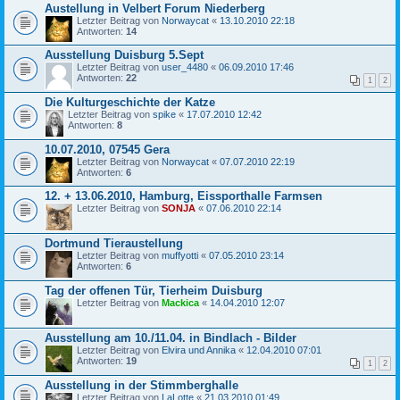
Austellung in Velbert Forum Niederberg
Letzter Beitrag von
Norwaycat
«
13.10.2010 22:18
Antworten:
14
Ausstellung Duisburg 5.Sept
Letzter Beitrag von
user_4480
«
06.09.2010 17:46
Antworten:
22
1
2
Die Kulturgeschichte der Katze
Letzter Beitrag von
spike
«
17.07.2010 12:42
Antworten:
8
10.07.2010, 07545 Gera
Letzter Beitrag von
Norwaycat
«
07.07.2010 22:19
Antworten:
6
12. + 13.06.2010, Hamburg, Eissporthalle Farmsen
Letzter Beitrag von
SONJA
«
07.06.2010 22:14
Dortmund Tieraustellung
Letzter Beitrag von
muffyotti
«
07.05.2010 23:14
Antworten:
6
Tag der offenen Tür, Tierheim Duisburg
Letzter Beitrag von
Mackica
«
14.04.2010 12:07
Ausstellung am 10./11.04. in Bindlach - Bilder
Letzter Beitrag von
Elvira und Annika
«
12.04.2010 07:01
Antworten:
19
1
2
Ausstellung in der Stimmberghalle
Letzter Beitrag von
LaLotte
«
21.03.2010 01:49