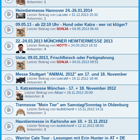
Antworten:
1
Heimtiermesse Hannover 24.-26.01.2014
Letzter Beitrag von
LaLotte
«
31.12.2013 15:32
Antworten:
1
09.05.13 - ab 22:10 Uhr - Hund oder Katze - wer ist klüger?
Letzter Beitrag von
SONJA
«
04.05.2013 06:43
22.-24.03.2013 MÜNCHNER HEIMTIERMESSE 2013
Letzter Beitrag von
HOTTI
«
24.03.2013 18:32
Antworten:
4
Uslar, 09.01.2013, Frischfleisch oder Fertignahrung
Letzter Beitrag von
SONJA
«
04.01.2013 09:51
Messe Stuttgart "ANIMAL 2012" am 17. und 18. November
Letzter Beitrag von
sukraM
«
19.11.2012 18:46
Antworten:
6
1. Katzenmesse München - 17. + 18. November 2012
Letzter Beitrag von
Athari
«
18.11.2012 20:00
Antworten:
6
Tiermesse "Mein Tier" am Samstag/Sonntag in Oldenburg
Letzter Beitrag von
teufelchentf
«
13.11.2012 14:11
Antworten:
1
Haustiermesse in Karlsruhe am 10. + 11.11.2012
Letzter Beitrag von
teufelchentf
«
12.11.2012 08:50
Antworten:
2
Warrior Cats Tour - Lesungen mit Erin Hunter in AT + DE