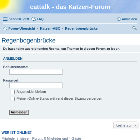
cattalk - das Katzen-Forum
Schnellzugriff
FAQ
Anmelden
Foren-Übersicht
Katzen-ABC
Regenbogenbrücke
uc
Regenbogenbrücke
he
Du hast keine ausreichenden Rechte, um Themen in diesem Forum zu lesen.
ANMELDEN
Benutzername:
Passwort:
Angemeldet bleiben
Meinen Online-Status während dieser Sitzung verbergen
Gehe zu
WER IST ONLINE?
Mitglieder in diesem Forum: 0 Mitglieder und 4 Gäste