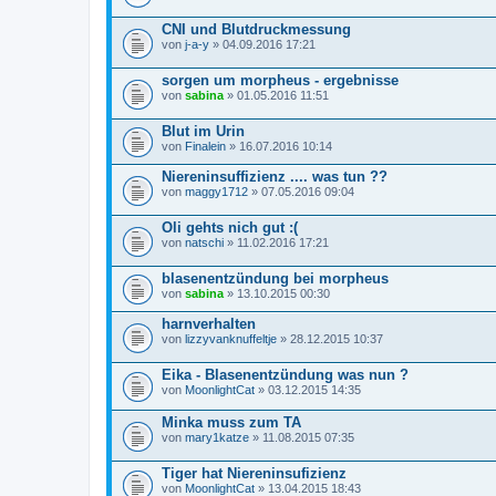
CNI und Blutdruckmessung
von
j-a-y
» 04.09.2016 17:21
sorgen um morpheus - ergebnisse
von
sabina
» 01.05.2016 11:51
Blut im Urin
von
Finalein
» 16.07.2016 10:14
Niereninsuffizienz .... was tun ??
von
maggy1712
» 07.05.2016 09:04
Oli gehts nich gut :(
von
natschi
» 11.02.2016 17:21
blasenentzündung bei morpheus
von
sabina
» 13.10.2015 00:30
harnverhalten
von
lizzyvanknuffeltje
» 28.12.2015 10:37
Eika - Blasenentzündung was nun ?
von
MoonlightCat
» 03.12.2015 14:35
Minka muss zum TA
von
mary1katze
» 11.08.2015 07:35
Tiger hat Niereninsufizienz
von
MoonlightCat
» 13.04.2015 18:43