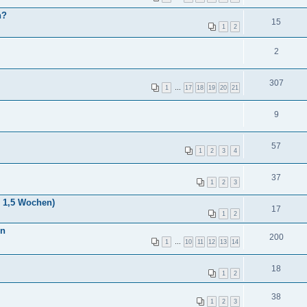
n?
15
1
2
2
307
1
…
17
18
19
20
21
9
57
1
2
3
4
37
1
2
3
 1,5 Wochen)
17
1
2
in
200
1
…
10
11
12
13
14
18
1
2
38
1
2
3