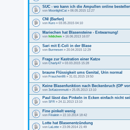
SUC - wo kann ich die Ampullen online bestelle
von
MoonlightCat
» 06.05.2015 12:27
CNI (Barfen)
von
Kuro
» 03.05.2015 04:10
Mariechen hat Blasensteine - Entwarnung!
von
hildchen
» 16.06.2013 16:07
Sari mit E-Coli in der Blase
von
Burmesen
» 20.04.2015 12:29
Frage zur Kastration einer Katze
von
Charly47
» 03.03.2015 15:28
braune Flüssigkeit ums Genital, Urin normal
von
Frauchen86
» 31.01.2015 19:50
Keine Blasenfunktion nach Beckenbruch (OP vor
von
3xKatzenmutti
» 25.05.2013 13:10
Paul lässt das Pinkeln in Ecken einfach nicht se
von
SFR
» 24.11.2013 13:10
Fine pinkelt wenig
von
Finalein
» 22.10.2014 18:42
Lotte hat Blasenentzündung
von
LaLotte
» 23.09.2014 21:49