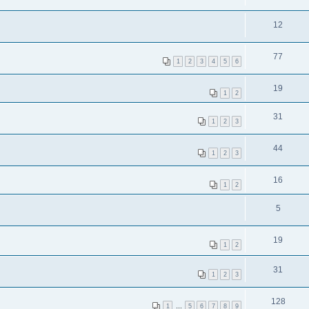
12
77
1
2
3
4
5
6
19
1
2
31
1
2
3
44
1
2
3
16
1
2
5
19
1
2
31
1
2
3
128
1
…
5
6
7
8
9