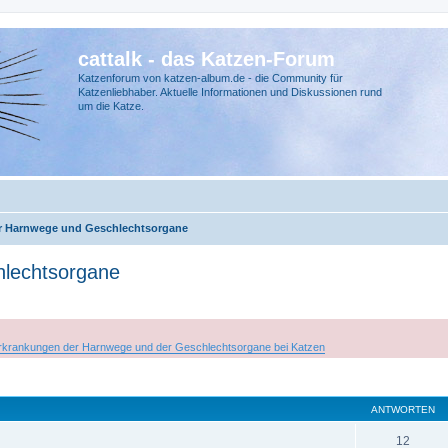
cattalk - das Katzen-Forum
Katzenforum von katzen-album.de - die Community für
Katzenliebhaber. Aktuelle Informationen und Diskussionen rund
um die Katze.
r Harnwege und Geschlechtsorgane
lechtsorgane
rkrankungen der Harnwege und der Geschlechtsorgane bei Katzen
ANTWORTEN
12