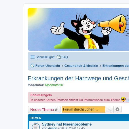
Schnellzugriff
FAQ
Foren-Übersicht
Gesundheit & Medizin
Erkrankungen de
Erkrankungen der Harnwege und Gesch
Moderator:
Moderator/in
Forumsregeln
In unserer Katzen-Infothek findest Du Informationen zum Thema
E
Neues Thema
THEMEN
Sydney hat Nierenprobleme
von
Ariane
» 26.08.2020 17:45