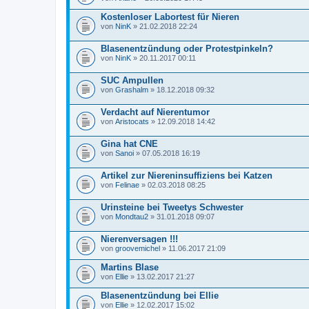
Kostenloser Labortest für Nieren
von
NinK
» 21.02.2018 22:24
Blasenentzündung oder Protestpinkeln?
von
NinK
» 20.11.2017 00:11
SUC Ampullen
von
Grashalm
» 18.12.2018 09:32
Verdacht auf Nierentumor
von
Aristocats
» 12.09.2018 14:42
Gina hat CNE
von
Sanoi
» 07.05.2018 16:19
Artikel zur Niereninsuffiziens bei Katzen
von
Felinae
» 02.03.2018 08:25
Urinsteine bei Tweetys Schwester
von
Mondtau2
» 31.01.2018 09:07
Nierenversagen !!!
von
groovemichel
» 11.06.2017 21:09
Martins Blase
von
Ellie
» 13.02.2017 21:27
Blasenentzündung bei Ellie
von
Ellie
» 12.02.2017 15:02