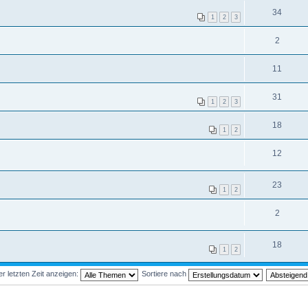
34
1
2
3
2
11
31
1
2
3
18
1
2
12
23
1
2
2
18
1
2
 letzten Zeit anzeigen:
Sortiere nach