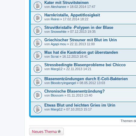
Kater mit Struvitsteinen
von
Aleshanee
» 18.02.2014 17:47
Harnkristalle, Appetitlosigkeit
von
Reirei
» 17.02.2014 18:22
Struvitkristalle -Polypen in der Blase
von
Snowwhite
» 07.12.2013 19:35
Griechischer Streuner mit Blut im Urin
von
Agapi mou
» 22.11.2013 11:00
Max hat die Kastration gut überstanden
von
Scrat
» 16.12.2013 18:41
Stressbedingte Blasenprobleme bei Chicco
von
Margi12
» 22.11.2013 14:21
Blasenentzündungen durch E-Coli-Bakterien
von
Bloodcryingangel
» 08.05.2012 13:03
Chronische Blasenentzündung?
von
Blossom
» 01.11.2013 13:40
Etwas Blut und leichten Gries im Urin
von
Margi12
» 07.10.2013 15:17
Themen der
Neues Thema