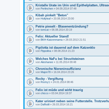
Kristalle Urate im Urin und Epithelplatten..Ultra
von
Perlinchen
» 04.09.2014 07:48
Kibah pinkelt "Beton"
von
Hollyleaf
» 20.08.2014 23:00
Petrie pieselt - Blasenentzündung?
von
tomcat
» 06.08.2014 20:19
Felix: Aktueller Stand!
von
BKH-Katzenmama
» 28.03.2013 21:51
Pipilotta ist dauernd auf dem Katzenklo
von
Pippolina
» 08.08.2014 21:23
Welches NaFu bei Struvitsteinen
von
Aleshanee
» 11.05.2014 09:48
Chronische Niereninsuffizienz
von
Majon78
» 16.04.2014 23:26
Rocky - Vergiftung
von
Rocky1
» 24.01.2014 08:46
Felix ist müde und wirkt traurig
von
chicco
» 03.04.2014 19:37
Kater uriniert neben seine Futterstelle. Trotzverh
von
Daffodil
» 26.03.2014 16:21