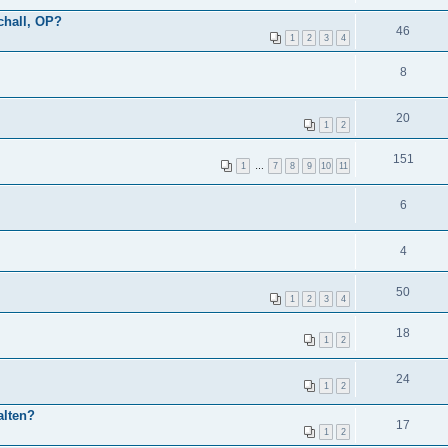
schall, OP?
46
1
2
3
4
8
20
1
2
151
1
…
7
8
9
10
11
6
4
50
1
2
3
4
18
1
2
24
1
2
alten?
17
1
2