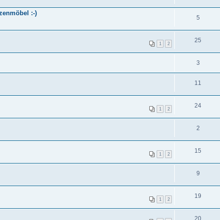
zenmöbel :-)
5
25
1
2
3
11
24
1
2
2
15
1
2
9
19
1
2
20