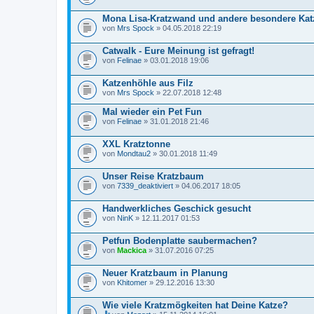
Mona Lisa-Kratzwand und andere besondere Kat
von
Mrs Spock
» 04.05.2018 22:19
Catwalk - Eure Meinung ist gefragt!
von
Felinae
» 03.01.2018 19:06
Katzenhöhle aus Filz
von
Mrs Spock
» 22.07.2018 12:48
Mal wieder ein Pet Fun
von
Felinae
» 31.01.2018 21:46
XXL Kratztonne
von
Mondtau2
» 30.01.2018 11:49
Unser Reise Kratzbaum
von
7339_deaktiviert
» 04.06.2017 18:05
Handwerkliches Geschick gesucht
von
NinK
» 12.11.2017 01:53
Petfun Bodenplatte saubermachen?
von
Mackica
» 31.07.2016 07:25
Neuer Kratzbaum in Planung
von
Khitomer
» 29.12.2016 13:30
Wie viele Kratzmögkeiten hat Deine Katze?