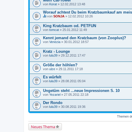
Mein Cat-Tower
von
Korat
» 12.02.2012 13:48
Worauf achtest Du beim Kratzbaumkauf am meis
von
SONJA
» 12.02.2012 10:26
D
i
King Kratzbaum od. PETFUN
e
von
s
tomcat
» 25.01.2012 11:49
e
s
Kennt jemand den Kratzbaum (von Zooplus)?
T
von
Venezia
» 30.01.2012 18:57
h
e
Kratz - Lounge
m
a
von
lulu39
» 29.12.2011 17:47
b
e
Größe der höhlen?
i
n
von
ulze
» 29.11.2011 17:18
h
a
Es würfelt
l
von
lulu39
» 28.08.2011 05:04
t
e
t
Ungetüm steht ...neue Impressionen S. 10
e
von
Yezariel
» 27.05.2011 22:18
i
n
Der Rondo
e
von
lulu39
» 30.08.2011 19:36
U
m
f
Themen der
r
a
g
Neues Thema
e