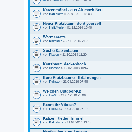
von
Mozart
» 15.11.2014 16:01
D
i
Katzenmöbel - aus Alt mach Neu
e
von
s
Katzelotte
» 26.01.2017 18:03
e
s
Neuer Kratzbaum- do it yourself
T
von
HelftMerle
» 01.12.2016 13:49
h
e
m
Wärmematte
a
von
Khitomer
» 27.11.2016 21:31
b
e
i
Suche Katzenbaum
n
von
Plabou
» 11.10.2013 11:20
h
a
l
Kratzbaum deckenhoch
t
von
lilicasita
» 12.02.2008 10:42
e
t
Eure Kratzbäume - Erfahrungen -
e
i
von
Felinae
» 21.08.2016 07:58
n
e
Welchen Outdoor-KB
U
von
m
lulu39
» 21.07.2010 20:08
f
r
Kennt ihr Vitocat?
a
von
Felinae
» 14.08.2016 23:17
g
e
.
Katzen Kletter Himmel
von
Katzelotte
» 11.01.2014 13:43
Hanfsäulen zum kratzen