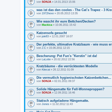
von
SONJA
» 14.01.2013 15:06
U
m
f
was ist das den cooles - The Cat`s Trapez - 3 Ki
r
von
1972hexe
» 20.05.2013 13:35
a
g
e
Wie wascht ihr eure Bettchen/Decken?
.
von
Mackica
» 10.06.2011 15:42
Katzensofa gesucht
von
jule83
» 12.01.2007 16:07
Der perfekte, ultimative Kratzbaum - wie muss e
von
J.C
» 15.06.2011 12:15
Bescherung: Pet Fun's "Kerstin" ist da!
von
LaLotte
» 20.02.2012 22:56
Kratzbäume - die verrücktesten Modelle
von
Kitecat
» 26.12.2011 01:09
Die vermutlich hygienischsten Katzenbettchen...
von
SONJA
» 02.01.2011 09:37
Solide Hängematte für Fell-Wonneproppen?
von
SONJA
» 12.09.2011 16:46
Statisch aufgeladene Hängematte.
von
Jones
» 11.02.2012 11:43