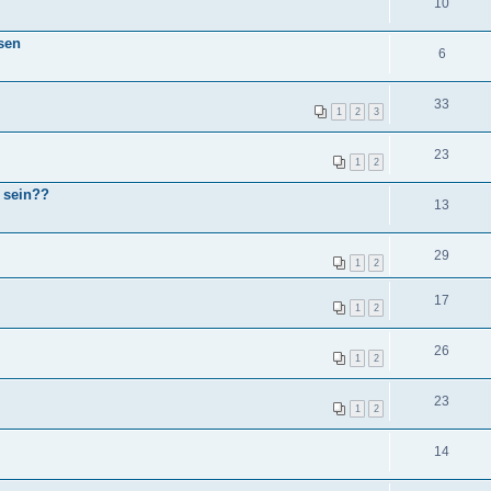
10
ssen
6
33
1
2
3
23
1
2
r sein??
13
29
1
2
17
1
2
26
1
2
23
1
2
14