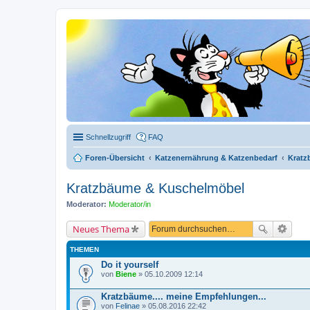
Schnellzugriff
FAQ
Foren-Übersicht
Katzenernährung & Katzenbedarf
Kratz
Kratzbäume & Kuschelmöbel
Moderator:
Moderator/in
Neues Thema
THEMEN
Do it yourself
von
Biene
» 05.10.2009 12:14
Kratzbäume.... meine Empfehlungen...
von
Felinae
» 05.08.2016 22:42