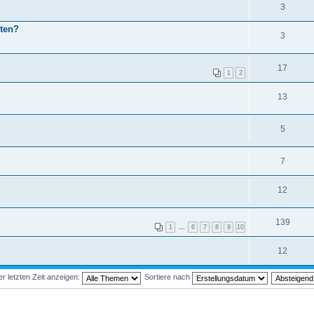
3
ten?
3
17
1
2
13
5
7
12
139
1
…
6
7
8
9
10
12
 letzten Zeit anzeigen:
Sortiere nach