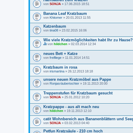
von
SONJA
» 17.06.2015 18:51
Banana Leaf Kratzbaum
von
Khitomer
» 20.01.2013 11:55
Katzenbaum
von
tina08
» 23.02.2015 16:06
Wie viele Kratzmöglichkeiten habt Ihr zu Hause?
von
hildchen
» 02.03.2014 12:34
D
i
neues Bett + Katze
e
von
s
freifliege
» 11.01.2014 14:51
e
s
Kratzbaum in rosa
T
von
irismartina
» 26.12.2013 18:18
h
e
unsere neuen Kratzmöbel aus Pappe
m
a
von
Ronjasräubertochter
» 19.11.2013 20:00
b
e
Treppenstufen für Kratzbaum gesucht
i
n
von
SONJA
» 25.01.2012 10:20
h
a
Kratzpappe - aus alt mach neu
l
von
hildchen
» 19.11.2013 12:10
t
e
t
catit Wohnbereich aus Bananenblättern und See
e
von
SONJA
» 03.02.2013 04:40
i
n
Petfun Kratzsäule - 210 cm hoch
e