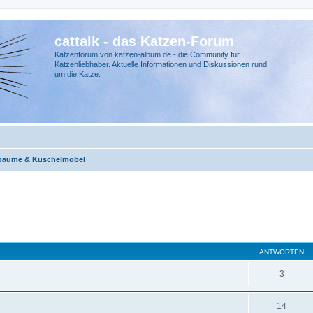
cattalk - das Katzen-Forum
Katzenforum von katzen-album.de - die Community für
Katzenliebhaber. Aktuelle Informationen und Diskussionen rund
um die Katze.
bäume & Kuschelmöbel
ANTWORTEN
3
14