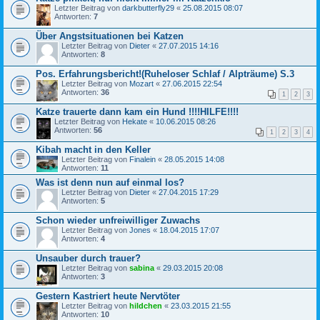
Letzter Beitrag von
darkbutterfly29
«
25.08.2015 08:07
Antworten:
7
Über Angstsituationen bei Katzen
Letzter Beitrag von
Dieter
«
27.07.2015 14:16
Antworten:
8
Pos. Erfahrungsbericht!(Ruheloser Schlaf / Alpträume) S.3
Letzter Beitrag von
Mozart
«
27.06.2015 22:54
Antworten:
36
1
2
3
Katze trauerte dann kam ein Hund !!!!HILFE!!!!
Letzter Beitrag von
Hekate
«
10.06.2015 08:26
Antworten:
56
1
2
3
4
Kibah macht in den Keller
Letzter Beitrag von
Finalein
«
28.05.2015 14:08
Antworten:
11
Was ist denn nun auf einmal los?
Letzter Beitrag von
Dieter
«
27.04.2015 17:29
Antworten:
5
Schon wieder unfreiwilliger Zuwachs
Letzter Beitrag von
Jones
«
18.04.2015 17:07
Antworten:
4
Unsauber durch trauer?
Letzter Beitrag von
sabina
«
29.03.2015 20:08
Antworten:
3
Gestern Kastriert heute Nervtöter
Letzter Beitrag von
hildchen
«
23.03.2015 21:55
Antworten:
10