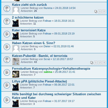
Katze zieht sich zurück
Letzter Beitrag von
Nurena
«
24.01.2018 14:54
Antworten:
26
1
2
2 schüchterne katzen
Letzter Beitrag von
Felinae
«
18.01.2018 16:21
Antworten:
11
Kater terrorisiert Katze
Letzter Beitrag von
Felinae
«
09.01.2018 23:19
Antworten:
5
Haben Katzen einen 6. Sinn?
Letzter Beitrag von
Dieter
«
02.01.2018 01:46
Antworten:
5
Katzen-Pubertät - Bambi, el terrorista
Letzter Beitrag von
Scrat
«
12.10.2017 19:57
Antworten:
43
1
2
3
Fernstudium Katzenpsychologie+Verhaltenstherapie
Letzter Beitrag von
sabina
«
25.08.2017 21:41
Antworten:
7
Lillys pPA (plötzliche Piesel-Attacke)
Letzter Beitrag von
Felinae
«
06.08.2017 22:01
Antworten:
7
Hilfe benötigt bei durchweg schwieriger Situation zwischen
Katze und Kater
Letzter Beitrag von
Felinae
«
31.07.2017 19:17
Antworten:
3