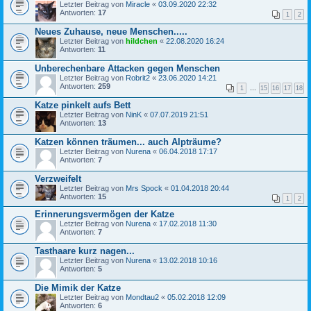
Letzter Beitrag von
Miracle
«
03.09.2020 22:32
Antworten:
17
1
2
Neues Zuhause, neue Menschen.....
Letzter Beitrag von
hildchen
«
22.08.2020 16:24
Antworten:
11
Unberechenbare Attacken gegen Menschen
Letzter Beitrag von
Robrit2
«
23.06.2020 14:21
Antworten:
259
1
…
15
16
17
18
Katze pinkelt aufs Bett
Letzter Beitrag von
NinK
«
07.07.2019 21:51
Antworten:
13
Katzen können träumen... auch Alpträume?
Letzter Beitrag von
Nurena
«
06.04.2018 17:17
Antworten:
7
Verzweifelt
Letzter Beitrag von
Mrs Spock
«
01.04.2018 20:44
Antworten:
15
1
2
Erinnerungsvermögen der Katze
Letzter Beitrag von
Nurena
«
17.02.2018 11:30
Antworten:
7
Tasthaare kurz nagen...
Letzter Beitrag von
Nurena
«
13.02.2018 10:16
Antworten:
5
Die Mimik der Katze
Letzter Beitrag von
Mondtau2
«
05.02.2018 12:09
Antworten:
6