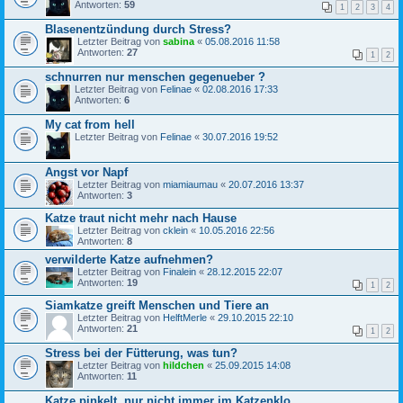
Antworten:
59
1
2
3
4
Blasenentzündung durch Stress?
Letzter Beitrag von
sabina
«
05.08.2016 11:58
Antworten:
27
1
2
schnurren nur menschen gegenueber ?
Letzter Beitrag von
Felinae
«
02.08.2016 17:33
Antworten:
6
My cat from hell
Letzter Beitrag von
Felinae
«
30.07.2016 19:52
Angst vor Napf
Letzter Beitrag von
miamiaumau
«
20.07.2016 13:37
Antworten:
3
Katze traut nicht mehr nach Hause
Letzter Beitrag von
cklein
«
10.05.2016 22:56
Antworten:
8
verwilderte Katze aufnehmen?
Letzter Beitrag von
Finalein
«
28.12.2015 22:07
Antworten:
19
1
2
Siamkatze greift Menschen und Tiere an
Letzter Beitrag von
HelftMerle
«
29.10.2015 22:10
Antworten:
21
1
2
Stress bei der Fütterung, was tun?
Letzter Beitrag von
hildchen
«
25.09.2015 14:08
Antworten:
11
Katze pinkelt, nur nicht immer im Katzenklo