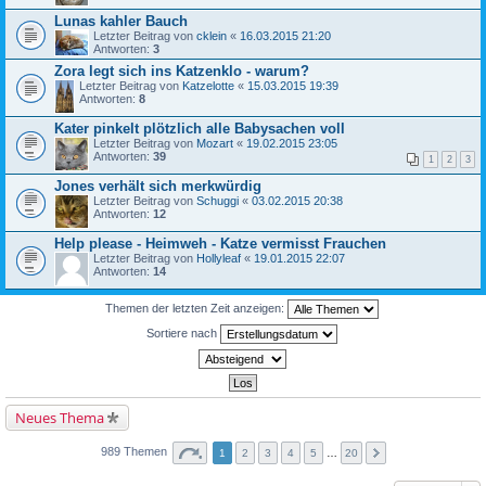
Lunas kahler Bauch
Letzter Beitrag von
cklein
«
16.03.2015 21:20
Antworten:
3
Zora legt sich ins Katzenklo - warum?
Letzter Beitrag von
Katzelotte
«
15.03.2015 19:39
Antworten:
8
Kater pinkelt plötzlich alle Babysachen voll
Letzter Beitrag von
Mozart
«
19.02.2015 23:05
Antworten:
39
1
2
3
Jones verhält sich merkwürdig
Letzter Beitrag von
Schuggi
«
03.02.2015 20:38
Antworten:
12
Help please - Heimweh - Katze vermisst Frauchen
Letzter Beitrag von
Hollyleaf
«
19.01.2015 22:07
Antworten:
14
Themen der letzten Zeit anzeigen:
Sortiere nach
Neues Thema
989 Themen
1
2
3
4
5
…
20