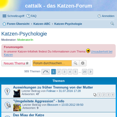
cattalk - das Katzen-Forum
Schnellzugriff
FAQ
Anmelden
Foren-Übersicht
Katzen-ABC
Katzen-Psychologie
uc
Katzen-Psychologie
he
Moderator:
Moderator/in
Forumsregeln
In unserer Katzen-Infothek findest Du Informationen zum Thema
Unsauberkeit bei
Katzen
Neues Thema
989 Themen
1
2
3
4
5
…
20
Themen
Auswirkungen zu früher Trennung von der Mutter
Letzter Beitrag von
Felinae
«
31.07.2016 17:28
Antworten:
47
1
2
3
4
"Umgeleitete Aggression" - Info
Letzter Beitrag von
Blossom
«
13.03.2012 09:50
Antworten:
9
Das Miau der Katze