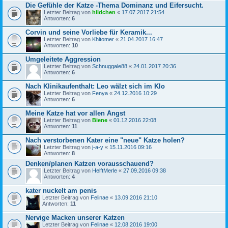
Die Gefühle der Katze -Thema Dominanz und Eifersucht.
Letzter Beitrag von
hildchen
«
17.07.2017 21:54
Antworten:
6
Corvin und seine Vorliebe für Keramik...
Letzter Beitrag von
Khitomer
«
21.04.2017 16:47
Antworten:
10
Umgeleitete Aggression
Letzter Beitrag von
Schnuggale88
«
24.01.2017 20:36
Antworten:
6
Nach Klinikaufenthalt: Leo wälzt sich im Klo
Letzter Beitrag von
Fenya
«
24.12.2016 10:29
Antworten:
6
Meine Katze hat vor allen Angst
Letzter Beitrag von
Biene
«
01.12.2016 22:08
Antworten:
11
Nach verstorbenen Kater eine "neue" Katze holen?
Letzter Beitrag von
j-a-y
«
15.11.2016 09:16
Antworten:
8
Denken/planen Katzen vorausschauend?
Letzter Beitrag von
HelftMerle
«
27.09.2016 09:38
Antworten:
4
kater nuckelt am penis
Letzter Beitrag von
Felinae
«
13.09.2016 21:10
Antworten:
11
Nervige Macken unserer Katzen
Letzter Beitrag von
Felinae
«
12.08.2016 19:00