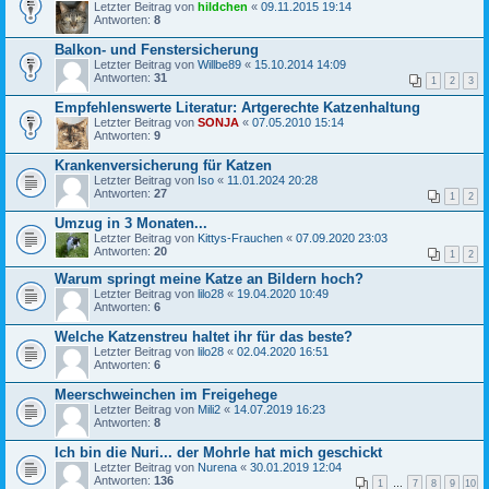
Letzter Beitrag von
hildchen
«
09.11.2015 19:14
Antworten:
8
Balkon- und Fenstersicherung
Letzter Beitrag von
Willbe89
«
15.10.2014 14:09
Antworten:
31
1
2
3
Empfehlenswerte Literatur: Artgerechte Katzenhaltung
Letzter Beitrag von
SONJA
«
07.05.2010 15:14
Antworten:
9
Krankenversicherung für Katzen
Letzter Beitrag von
Iso
«
11.01.2024 20:28
Antworten:
27
1
2
Umzug in 3 Monaten...
Letzter Beitrag von
Kittys-Frauchen
«
07.09.2020 23:03
Antworten:
20
1
2
Warum springt meine Katze an Bildern hoch?
Letzter Beitrag von
lilo28
«
19.04.2020 10:49
Antworten:
6
Welche Katzenstreu haltet ihr für das beste?
Letzter Beitrag von
lilo28
«
02.04.2020 16:51
Antworten:
6
Meerschweinchen im Freigehege
Letzter Beitrag von
Mili2
«
14.07.2019 16:23
Antworten:
8
Ich bin die Nuri... der Mohrle hat mich geschickt
Letzter Beitrag von
Nurena
«
30.01.2019 12:04
Antworten:
136
1
…
7
8
9
10