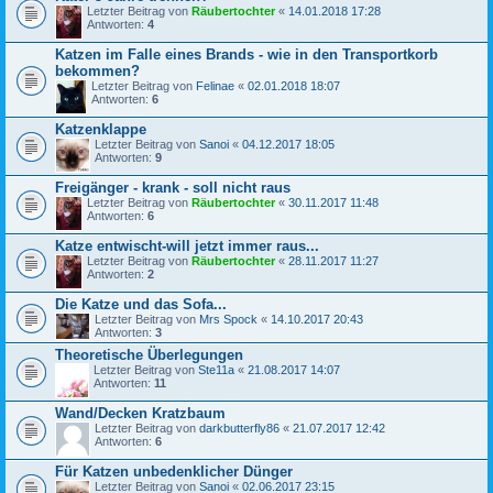
Letzter Beitrag von
Räubertochter
«
14.01.2018 17:28
Antworten:
4
Katzen im Falle eines Brands - wie in den Transportkorb
bekommen?
Letzter Beitrag von
Felinae
«
02.01.2018 18:07
Antworten:
6
Katzenklappe
Letzter Beitrag von
Sanoi
«
04.12.2017 18:05
Antworten:
9
Freigänger - krank - soll nicht raus
Letzter Beitrag von
Räubertochter
«
30.11.2017 11:48
Antworten:
6
Katze entwischt-will jetzt immer raus...
Letzter Beitrag von
Räubertochter
«
28.11.2017 11:27
Antworten:
2
Die Katze und das Sofa...
Letzter Beitrag von
Mrs Spock
«
14.10.2017 20:43
Antworten:
3
Theoretische Überlegungen
Letzter Beitrag von
Ste11a
«
21.08.2017 14:07
Antworten:
11
Wand/Decken Kratzbaum
Letzter Beitrag von
darkbutterfly86
«
21.07.2017 12:42
Antworten:
6
Für Katzen unbedenklicher Dünger
Letzter Beitrag von
Sanoi
«
02.06.2017 23:15