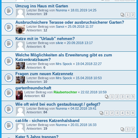
Umzug ins Haus mit Garten
Letzter Beitrag von
Nurena
«
18.01.2019 14:25
Antworten:
19
1
2
Ausbruchsichere Terasse oder ausbruchsicherer Garten?
Letzter Beitrag von
Sanoi
«
25.09.2018 11:37
Antworten:
12
Katze mit in "Urlaub" nehmen?
Letzter Beitrag von
silvie
«
20.09.2018 13:17
Antworten:
6
Welche Möglichkeiten als Erweiterung gibt es zum
Katzenkratzbaum?
Letzter Beitrag von
Mrs Spock
«
19.04.2018 22:27
Antworten:
6
Fragen zum neuen Katzennetz
Letzter Beitrag von
Mrs Spock
«
15.04.2018 10:53
Antworten:
10
gartenfreundschaft
Letzter Beitrag von
Räubertochter
«
22.02.2018 10:59
Antworten:
63
1
2
3
4
5
Wie oft wird bei euch gestaubsaugt / gefegt?
Letzter Beitrag von
Nurena
«
04.02.2018 19:41
Antworten:
84
1
2
3
4
5
6
cat-life - sicheres Katzenhalsband
Letzter Beitrag von
Nurena
«
20.01.2018 16:33
Antworten:
19
1
2
Kater 5 Jahre trennen?