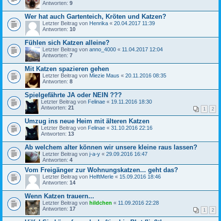
Antworten:
9
Wer hat auch Gartenteich, Kröten und Katzen?
Letzter Beitrag von
Henrika
«
20.04.2017 11:39
Antworten:
10
Fühlen sich Katzen alleine?
Letzter Beitrag von
anno_4000
«
11.04.2017 12:04
Antworten:
7
Mit Katzen spazieren gehen
Letzter Beitrag von
Miezie Maus
«
20.11.2016 08:35
Antworten:
8
Spielgefährte JA oder NEIN ???
Letzter Beitrag von
Felinae
«
19.11.2016 18:30
Antworten:
21
1
2
Umzug ins neue Heim mit älteren Katzen
Letzter Beitrag von
Felinae
«
31.10.2016 22:16
Antworten:
13
Ab welchem alter können wir unsere kleine raus lassen?
Letzter Beitrag von
j-a-y
«
29.09.2016 16:47
Antworten:
4
Vom Freigänger zur Wohnungskatzen... geht das?
Letzter Beitrag von
HelftMerle
«
15.09.2016 18:46
Antworten:
14
Wenn Katzen trauern...
Letzter Beitrag von
hildchen
«
11.09.2016 22:28
Antworten:
17
1
2