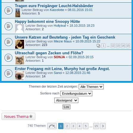
Tragen eure Freigänger Leucht-Halsbänder
Letzter Beitrag von
Katzelotte
«
08.01.2016 15:01
Antworten:
5
Happy bekommt eine Snoopy Hütte
Letzter Beitrag von
Hollyleaf
«
18.10.2015 18:23
Antworten:
2
Unsere Katzen auf Beutefang - jeden Tag ein Geschenk
Letzter Beitrag von
Miezie Maus
«
10.09.2015 15:22
Antworten:
223
1
…
12
13
14
15
Ultraschall gegen Zecken und Flöhe?
Letzter Beitrag von
SONJA
«
02.09.2015 20:15
Antworten:
1
Erster Freigang mit Leine, Murphy hat große Angst.
Letzter Beitrag von
Sanoi
«
12.08.2015 21:46
Antworten:
14
Themen der letzten Zeit anzeigen:
Sortiere nach
Neues Thema
740 Themen
1
2
3
4
5
…
15