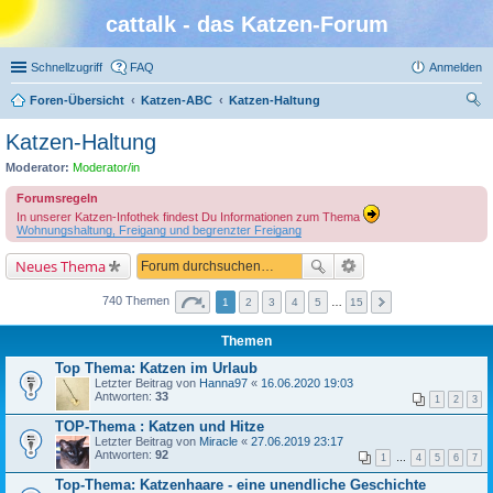
cattalk - das Katzen-Forum
Schnellzugriff
FAQ
Anmelden
Foren-Übersicht
Katzen-ABC
Katzen-Haltung
uc
Katzen-Haltung
he
Moderator:
Moderator/in
Forumsregeln
In unserer Katzen-Infothek findest Du Informationen zum Thema
Wohnungshaltung, Freigang und begrenzter Freigang
Neues Thema
740 Themen
1
2
3
4
5
…
15
Themen
Top Thema: Katzen im Urlaub
Letzter Beitrag von
Hanna97
«
16.06.2020 19:03
Antworten:
33
1
2
3
TOP-Thema : Katzen und Hitze
Letzter Beitrag von
Miracle
«
27.06.2019 23:17
Antworten:
92
1
…
4
5
6
7
Top-Thema: Katzenhaare - eine unendliche Geschichte