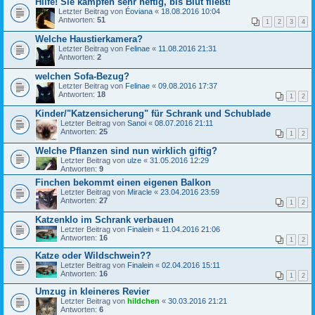
Hilfe! Sie kämpfen sehr heftig, bis Blut fließt!
Letzter Beitrag von
Éoviana
«
18.08.2016 10:04
Antworten:
51
1
2
3
4
Welche Haustierkamera?
Letzter Beitrag von
Felinae
«
11.08.2016 21:31
Antworten:
2
welchen Sofa-Bezug?
Letzter Beitrag von
Felinae
«
09.08.2016 17:37
Antworten:
18
1
2
Kinder/"Katzensicherung" für Schrank und Schublade
Letzter Beitrag von
Sanoi
«
08.07.2016 21:11
Antworten:
25
1
2
Welche Pflanzen sind nun wirklich giftig?
Letzter Beitrag von
ulze
«
31.05.2016 12:29
Antworten:
9
Finchen bekommt einen eigenen Balkon
Letzter Beitrag von
Miracle
«
23.04.2016 23:59
Antworten:
27
1
2
Katzenklo im Schrank verbauen
Letzter Beitrag von
Finalein
«
11.04.2016 21:06
Antworten:
16
1
2
Katze oder Wildschwein??
Letzter Beitrag von
Finalein
«
02.04.2016 15:11
Antworten:
16
1
2
Umzug in kleineres Revier
Letzter Beitrag von
hildchen
«
30.03.2016 21:21
Antworten:
6