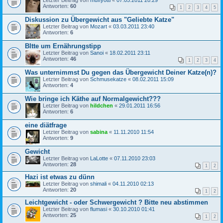
Letzter Beitrag von
muffyotti
«
07.05.2011 20:29
Antworten:
60
1
2
3
4
5
Diskussion zu Übergewicht aus "Geliebte Katze"
Letzter Beitrag von
Mozart
«
03.03.2011 23:40
Antworten:
6
BItte um Ernährungstipp
Letzter Beitrag von
Sanoi
«
18.02.2011 23:11
Antworten:
46
1
2
3
4
Was unternimmst Du gegen das Übergewicht Deiner Katze(n)?
Letzter Beitrag von
Schmusekatze
«
08.02.2011 15:09
Antworten:
4
Wie bringe ich Käthe auf Normalgewicht???
Letzter Beitrag von
hildchen
«
29.01.2011 16:56
Antworten:
6
eine diätfrage
Letzter Beitrag von
sabina
«
11.11.2010 11:54
Antworten:
9
Gewicht
Letzter Beitrag von
LaLotte
«
07.11.2010 23:03
Antworten:
28
1
2
Hazi ist etwas zu dünn
Letzter Beitrag von
shimali
«
04.11.2010 02:13
Antworten:
20
1
2
Leichtgewicht - oder Schwergewicht ? Bitte neu abstimmen
Letzter Beitrag von
flumasi
«
30.10.2010 01:41
Antworten:
25
1
2