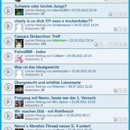
Schwere oder leichte Jungs?
Letzter Beitrag von
sibena1883
«
07.03.2012 23:18
Antworten:
30
1
2
3
charly is zu dick !!!!! nass o trockenfutter??
Letzter Beitrag von
Schlamassel
«
24.02.2012 14:24
Antworten:
16
1
2
Caesars Dickerchen- Treff
Letzter Beitrag von
hildchen
«
13.10.2011 23:14
Antworten:
141
1
…
7
8
9
10
FelineBMI - Index
Letzter Beitrag von
Cuilfaen
«
24.08.2011 18:14
Antworten:
1
Was ist das Idealgewicht
Letzter Beitrag von
dummydan
«
23.08.2011 20:15
Antworten:
2
Übergewicht und erhöhte Leberwerte
Letzter Beitrag von
Khitomer
«
09.07.2011 11:23
Antworten:
25
1
2
Freigang mit Nemo, heute war der 1. Versuch
Letzter Beitrag von
Mrs Spock
«
31.05.2011 19:52
Antworten:
2
Wir machen Diät - mit Rohfleisch
Letzter Beitrag von
LaLotte
«
11.05.2011 00:17
Antworten:
27
1
2
Nemo´s Abnehm-Thread neues S. 4 unten!