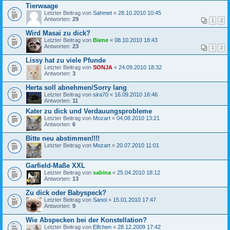
Tierwaage
Letzter Beitrag von
Sahmet
«
28.10.2010 10:45
Antworten:
29
1
2
Wird Masai zu dick?
Letzter Beitrag von
Biene
«
08.10.2010 18:43
Antworten:
23
1
2
Lissy hat zu viele Pfunde
Letzter Beitrag von
SONJA
«
24.09.2010 18:32
Antworten:
3
Herta soll abnehmen/Sorry lang
Letzter Beitrag von
sira70
«
16.09.2010 16:46
Antworten:
11
Kater zu dick und Verdauungsprobleme
Letzter Beitrag von
Mozart
«
04.08.2010 13:21
Antworten:
6
Bitte neu abstimmen!!!!
Letzter Beitrag von
Mozart
«
20.07.2010 11:01
Garfield-Maße XXL
Letzter Beitrag von
sabina
«
25.04.2010 18:12
Antworten:
13
Zu dick oder Babyspeck?
Letzter Beitrag von
Sanoi
«
15.01.2010 17:47
Antworten:
9
Wie Abspecken bei der Konstellation?
Letzter Beitrag von
Elfchen
«
28.12.2009 17:42