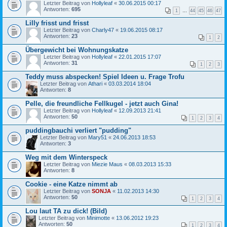
Letzter Beitrag von
Hollyleaf
«
30.06.2015 00:17
Antworten:
695
1
…
44
45
46
47
Lilly frisst und frisst
Letzter Beitrag von
Charly47
«
19.06.2015 08:17
Antworten:
23
1
2
Übergewicht bei Wohnungskatze
Letzter Beitrag von
Hollyleaf
«
22.01.2015 17:07
Antworten:
31
1
2
3
Teddy muss abspecken! Spiel Ideen u. Frage Trofu
Letzter Beitrag von
Athari
«
03.03.2014 18:04
Antworten:
8
Pelle, die freundliche Fellkugel - jetzt auch Gina!
Letzter Beitrag von
Hollyleaf
«
12.09.2013 21:41
Antworten:
50
1
2
3
4
puddingbauchi verliert "pudding"
Letzter Beitrag von
Mary51
«
24.06.2013 18:53
Antworten:
3
Weg mit dem Winterspeck
Letzter Beitrag von
Miezie Maus
«
08.03.2013 15:33
Antworten:
8
Cookie - eine Katze nimmt ab
Letzter Beitrag von
SONJA
«
11.02.2013 14:30
Antworten:
50
1
2
3
4
Lou laut TA zu dick! (Bild)
Letzter Beitrag von
Minimotte
«
13.06.2012 19:23
Antworten:
50
1
2
3
4