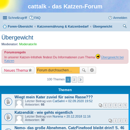
cattalk - das Katzen-Forum
Schnellzugriff
FAQ
Anmelden
Foren-Übersicht
Katzenernährung & Katzenbedarf
Übergewicht
uc
Übergewicht
he
Moderator:
Moderator/in
Forumsregeln
In unserer Katzen-Infothek findest Du Informationen zum Thema
Übergewicht bei
Katzen
Neues Thema
100 Themen
1
2
Themen
Wiegt mein Kater zuviel für seine Rasse???
Letzter Beitrag von
CatSahri
«
02.09.2020 19:52
Antworten:
66
1
2
3
4
5
Katzendiät - wie gehts eigentlich
Letzter Beitrag von
Nurena
«
20.12.2018 11:16
Antworten:
30
1
2
3
Nemo- das große Abnehmen. CatzFinefood bleibt drin!! S. 46