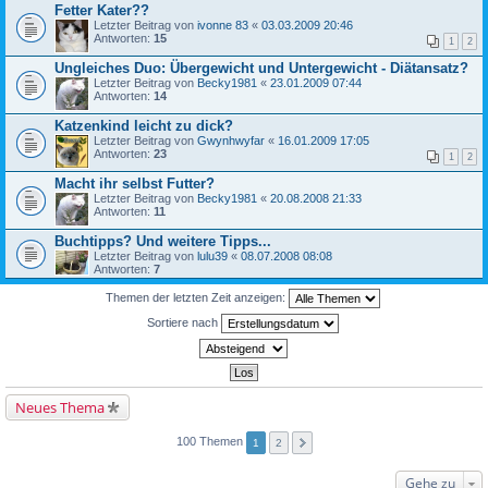
Fetter Kater??
Letzter Beitrag von
ivonne 83
«
03.03.2009 20:46
Antworten:
15
1
2
Ungleiches Duo: Übergewicht und Untergewicht - Diätansatz?
Letzter Beitrag von
Becky1981
«
23.01.2009 07:44
Antworten:
14
Katzenkind leicht zu dick?
Letzter Beitrag von
Gwynhwyfar
«
16.01.2009 17:05
Antworten:
23
1
2
Macht ihr selbst Futter?
Letzter Beitrag von
Becky1981
«
20.08.2008 21:33
Antworten:
11
Buchtipps? Und weitere Tipps...
Letzter Beitrag von
lulu39
«
08.07.2008 08:08
Antworten:
7
Themen der letzten Zeit anzeigen:
Sortiere nach
Neues Thema
100 Themen
1
2
Gehe zu