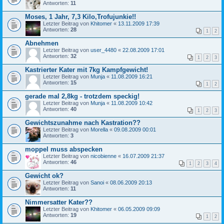
Antworten:
11
Moses, 1 Jahr, 7,3 Kilo,Trofujunkie!!
Letzter Beitrag von
Khitomer
«
13.11.2009 17:39
Antworten:
28
1
2
Abnehmen
Letzter Beitrag von
user_4480
«
22.08.2009 17:01
Antworten:
32
1
2
3
Kastrierter Kater mit 7kg Kampfgewicht!
Letzter Beitrag von
Munja
«
11.08.2009 16:21
Antworten:
15
1
2
gerade mal 2,8kg - trotzdem speckig!
Letzter Beitrag von
Munja
«
11.08.2009 10:42
Antworten:
40
1
2
3
Gewichtszunahme nach Kastration??
Letzter Beitrag von
Morella
«
09.08.2009 00:01
Antworten:
3
moppel muss abspecken
Letzter Beitrag von
nicobienne
«
16.07.2009 21:37
Antworten:
46
1
2
3
4
Gewicht ok?
Letzter Beitrag von
Sanoi
«
08.06.2009 20:13
Antworten:
11
Nimmersatter Kater??
Letzter Beitrag von
Khitomer
«
06.05.2009 09:09
Antworten:
19
1
2