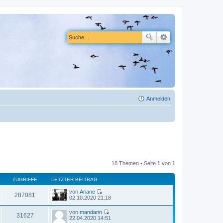
Anmelden
18 Themen • Seite
1
von
1
ZUGRIFFE
LETZTER BEITRAG
von
Ariane
287081
N
02.10.2020 21:18
e
u
von
mandarin
e
31627
N
22.04.2020 14:51
s
e