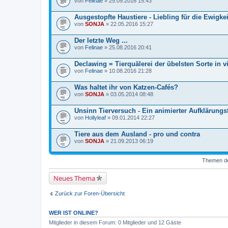
von
Felinae
» 25.09.2016 15:43
Ausgestopfte Haustiere - Liebling für die Ewigkei
von
SONJA
» 22.05.2016 15:27
Der letzte Weg ...
von
Felinae
» 25.08.2016 20:41
Declawing = Tierquälerei der übelsten Sorte in v
von
Felinae
» 10.08.2016 21:28
Was haltet ihr von Katzen-Cafés?
von
SONJA
» 03.05.2014 08:48
Unsinn Tierversuch - Ein animierter Aufklärungs
von
Hollyleaf
» 09.01.2014 22:27
Tiere aus dem Ausland - pro und contra
von
SONJA
» 21.09.2013 06:19
Themen der
Neues Thema
Zurück zur Foren-Übersicht
WER IST ONLINE?
Mitglieder in diesem Forum: 0 Mitglieder und 12 Gäste