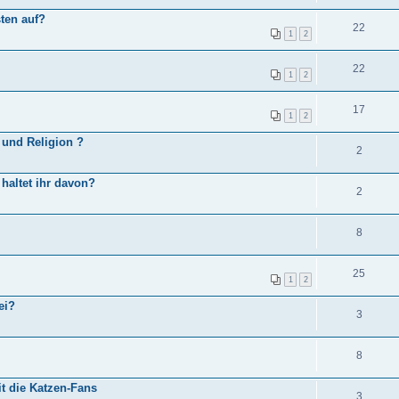
ten auf?
22
1
2
22
1
2
17
1
2
 und Religion ?
2
 haltet ihr davon?
2
8
25
1
2
ei?
3
8
t die Katzen-Fans
3