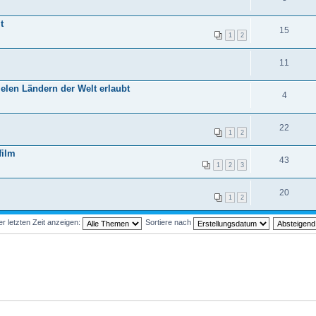
t
15
1
2
11
ielen Ländern der Welt erlaubt
4
22
1
2
film
43
1
2
3
20
1
2
 letzten Zeit anzeigen:
Sortiere nach