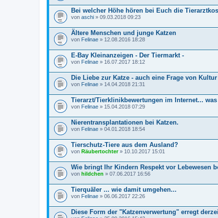
Bei welcher Höhe hören bei Euch die Tierarztkos
von
aschi
» 09.03.2018 09:23
Ältere Menschen und junge Katzen
von
Felinae
» 12.08.2016 18:28
E-Bay Kleinanzeigen - Der Tiermarkt -
von
Felinae
» 16.07.2017 18:12
Die Liebe zur Katze - auch eine Frage von Kultur
von
Felinae
» 14.04.2018 21:31
Tierarzt/Tierklinikbewertungen im Internet... was
von
Felinae
» 15.04.2018 07:29
Nierentransplantationen bei Katzen.
von
Felinae
» 04.01.2018 18:54
Tierschutz-Tiere aus dem Ausland?
von
Räubertochter
» 10.10.2017 15:01
Wie bringt Ihr Kindern Respekt vor Lebewesen b
von
hildchen
» 07.06.2017 16:56
Tierquäler ... wie damit umgehen...
von
Felinae
» 06.06.2017 22:26
Diese Form der "Katzenverwertung" erregt derzei