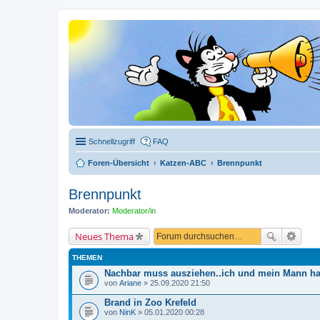
Schnellzugriff
FAQ
Foren-Übersicht
Katzen-ABC
Brennpunkt
Brennpunkt
Moderator:
Moderator/in
Neues Thema
THEMEN
Nachbar muss ausziehen..ich und mein Mann hab
von
Ariane
» 25.09.2020 21:50
Brand in Zoo Krefeld
von
NinK
» 05.01.2020 00:28