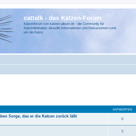
cattalk - das Katzen-Forum
Katzenforum von katzen-album.de - die Community für
Katzenliebhaber. Aktuelle Informationen und Diskussionen rund
um die Katze.
ANTWORTEN
en Sorge, das er die Katzen zurück läßt
6
5