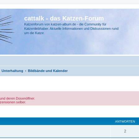
cattalk - das Katzen-Forum
Katzenforum von katzen-album.de - die Community für
Katzenliebhaber. Aktuelle Informationen und Diskussionen rund
um die Katze.
Unterhaltung
Bildbände und Kalender
´ und deren Dosenöffner.
ezensionen selber.
ANTWORTEN
2