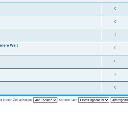
0
0
1
ndere Welt
0
0
3
0
 letzten Zeit anzeigen:
Sortiere nach