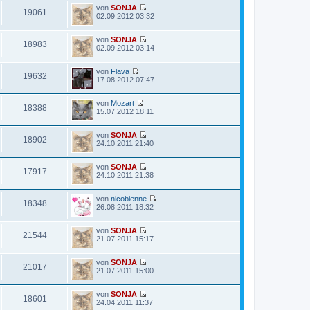
a
e
i
von
SONJA
e
g
19061
r
t
N
02.09.2012 03:32
s
B
r
e
t
e
a
u
e
i
g
von
SONJA
e
r
18983
t
N
02.09.2012 03:14
s
B
r
e
t
e
a
u
e
i
g
von
Flava
e
r
t
19632
N
17.08.2012 07:47
s
B
r
e
t
e
a
u
e
i
g
von
Mozart
e
r
t
18388
N
15.07.2012 18:11
s
B
r
e
t
e
a
u
e
i
g
von
SONJA
e
r
t
18902
N
24.10.2011 21:40
s
B
r
e
t
e
a
u
e
i
g
von
SONJA
e
r
t
17917
N
24.10.2011 21:38
s
B
r
e
t
e
a
u
e
i
g
von
nicobienne
e
r
t
18348
N
26.08.2011 18:32
s
B
r
e
t
e
a
u
e
i
g
von
SONJA
e
r
t
21544
N
21.07.2011 15:17
s
B
r
e
t
e
a
u
e
i
g
von
SONJA
e
r
t
21017
N
21.07.2011 15:00
s
B
r
e
t
e
a
u
e
i
g
von
SONJA
e
r
t
18601
N
24.04.2011 11:37
s
B
r
e