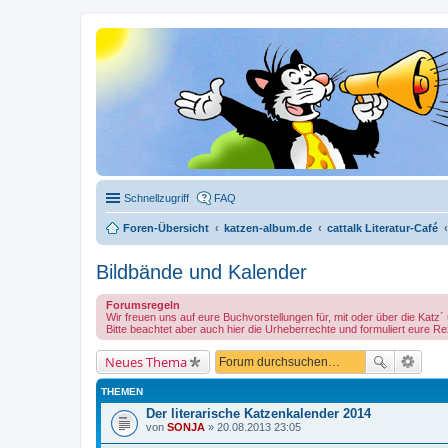
Schnellzugriff
FAQ
Foren-Übersicht
katzen-album.de
cattalk Literatur-Café
Bildbände und Kalender
Forumsregeln
Wir freuen uns auf eure Buchvorstellungen für, mit oder über die Katz
Bitte beachtet aber auch hier die Urheberrechte und formuliert eure R
Neues Thema
THEMEN
Der literarische Katzenkalender 2014
von
SONJA
» 20.08.2013 23:05