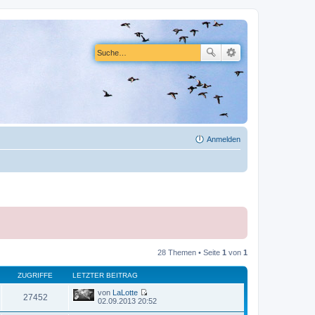
Anmelden
28 Themen • Seite
1
von
1
ZUGRIFFE
LETZTER BEITRAG
von
LaLotte
27452
N
02.09.2013 20:52
e