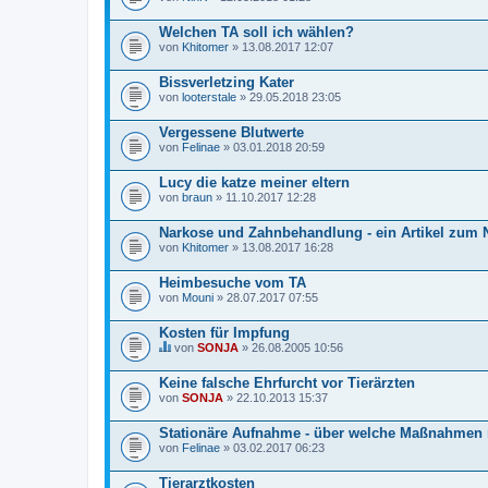
Welchen TA soll ich wählen?
von
Khitomer
» 13.08.2017 12:07
Bissverletzing Kater
von
looterstale
» 29.05.2018 23:05
Vergessene Blutwerte
von
Felinae
» 03.01.2018 20:59
Lucy die katze meiner eltern
von
braun
» 11.10.2017 12:28
Narkose und Zahnbehandlung - ein Artikel zum
von
Khitomer
» 13.08.2017 16:28
Heimbesuche vom TA
von
Mouni
» 28.07.2017 07:55
Kosten für Impfung
von
SONJA
» 26.08.2005 10:56
D
i
Keine falsche Ehrfurcht vor Tierärzten
e
von
s
SONJA
» 22.10.2013 15:37
e
s
Stationäre Aufnahme - über welche Maßnahmen 
T
von
Felinae
» 03.02.2017 06:23
h
e
m
Tierarztkosten