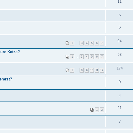
11
5
6
94
1
…
3
4
5
6
7
eure Katze?
93
1
…
3
4
5
6
7
174
1
…
8
9
10
11
12
erarzt?
9
4
21
1
2
7