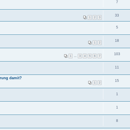
7
33
1
2
3
5
18
1
2
103
1
…
3
4
5
6
7
11
hrung damit?
15
1
2
1
1
8