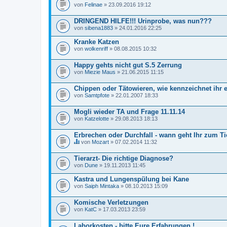
a
von
Felinae
» 23.09.2016 19:12
b
e
i
DRINGEND HILFE!!! Urinprobe, was nun???
n
von
sibena1883
» 24.01.2016 22:25
h
a
Kranke Katzen
l
von
wolkenriff
» 08.08.2015 10:32
t
e
t
Happy gehts nicht gut S.5 Zerrung
e
von
Miezie Maus
» 21.06.2015 11:15
i
n
e
Chippen oder Tätowieren, wie kennzeichnet ihr 
U
von
Samtpfote
» 22.01.2007 18:33
m
f
r
Mogli wieder TA und Frage 11.11.14
a
von
Katzelotte
» 29.08.2013 18:13
g
e
Erbrechen oder Durchfall - wann geht Ihr zum Ti
.
von
Mozart
» 07.02.2014 11:32
D
i
Tierarzt- Die richtige Diagnose?
e
von
s
Dune
» 19.11.2013 11:45
e
s
Kastra und Lungenspülung bei Kane
T
von
Saiph Mintaka
» 08.10.2013 15:09
h
e
Komische Verletzungen
m
a
von
KatC
» 17.03.2013 23:59
b
e
Laborkosten - bitte Eure Erfahrungen !
i