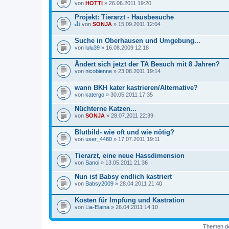
von
HOTTI
» 26.06.2011 19:20
a
b
Projekt: Tierarzt - Hausbesuche
e
i
von
SONJA
» 15.09.2011 12:04
n
D
h
i
Suche in Oberhausen und Umgebung...
a
e
l
von
s
lulu39
» 16.08.2009 12:18
t
e
e
s
Ändert sich jetzt der TA Besuch mit 8 Jahren?
t
T
von
nicobienne
» 23.08.2011 19:14
e
h
i
e
n
m
wann BKH kater kastrieren/Alternative?
e
a
von
katergo
» 30.05.2011 17:35
U
b
m
e
Nüchterne Katzen...
f
i
r
n
von
SONJA
» 28.07.2011 22:39
a
h
g
a
Blutbild- wie oft und wie nötig?
e
l
von
.
user_4480
» 17.07.2011 19:11
t
e
t
Tierarzt, eine neue Hassdimension
e
von
Sanoi
» 13.05.2011 21:36
i
n
Nun ist Babsy endlich kastriert
e
U
von
Babsy2009
» 28.04.2011 21:40
m
f
Kosten für Impfung und Kastration
r
von
a
Lia-Elaina
» 26.04.2011 14:10
g
e
.
Themen der