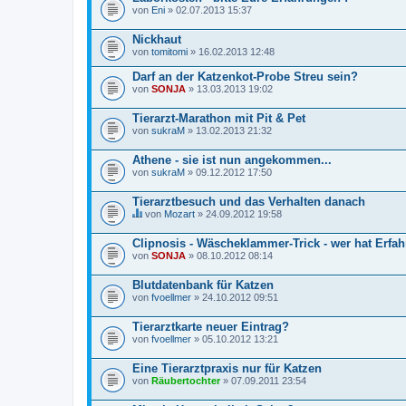
n
von
Eni
» 02.07.2013 15:37
h
a
Nickhaut
l
von
tomitomi
» 16.02.2013 12:48
t
e
t
Darf an der Katzenkot-Probe Streu sein?
e
von
SONJA
» 13.03.2013 19:02
i
n
Tierarzt-Marathon mit Pit & Pet
e
U
von
sukraM
» 13.02.2013 21:32
m
f
Athene - sie ist nun angekommen...
r
von
a
sukraM
» 09.12.2012 17:50
g
e
Tierarztbesuch und das Verhalten danach
.
von
Mozart
» 24.09.2012 19:58
D
i
Clipnosis - Wäscheklammer-Trick - wer hat Erfa
e
von
s
SONJA
» 08.10.2012 08:14
e
s
Blutdatenbank für Katzen
T
von
fvoellmer
» 24.10.2012 09:51
h
e
m
Tierarztkarte neuer Eintrag?
a
von
fvoellmer
» 05.10.2012 13:21
b
e
i
Eine Tierarztpraxis nur für Katzen
n
von
Räubertochter
» 07.09.2011 23:54
h
a