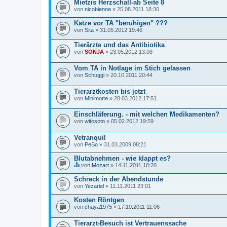
l
Mietzis Herzschall-ab Seite 8
t
von
nicobienne
» 25.08.2011 18:30
e
t
Katze vor TA "beruhigen" ???
e
von
Sita
» 31.05.2012 19:46
i
n
e
Tierärzte und das Antibiotika
U
von
SONJA
» 23.05.2012 13:08
m
f
Vom TA in Notlage im Stich gelassen
r
a
von
Schuggi
» 20.10.2011 20:44
g
e
Tierarztkosten bis jetzt
.
von
Minimotte
» 28.03.2012 17:51
Einschläferung. - mit welchen Medikamenten?
von
witosoto
» 05.02.2012 19:59
Vetranquil
von
PeSo
» 31.03.2009 08:21
Blutabnehmen - wie klappt es?
von
Mozart
» 14.11.2011 18:20
D
i
Schreck in der Abendstunde
e
von
Yezariel
» 11.11.2011 23:01
s
e
Kosten Röntgen
s
von
T
chaya1975
» 17.10.2011 11:06
h
e
Tierarzt-Besuch ist Vertrauenssache
m