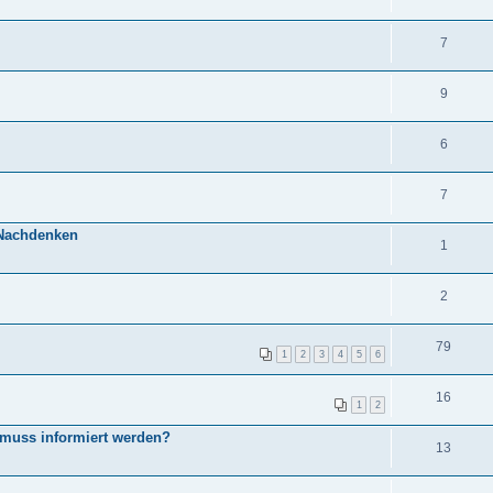
7
9
6
7
 Nachdenken
1
2
79
1
2
3
4
5
6
16
1
2
muss informiert werden?
13