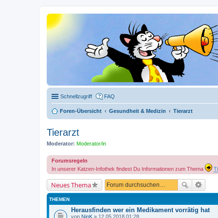
Schnellzugriff
FAQ
Foren-Übersicht
Gesundheit & Medizin
Tierarzt
Tierarzt
Moderator:
Moderator/in
Forumsregeln
In unserer Katzen-Infothek findest Du Informationen zum Thema
T
Neues Thema
THEMEN
Herausfinden wer ein Medikament vorrätig hat
von
NinK
» 12.05.2018 01:28