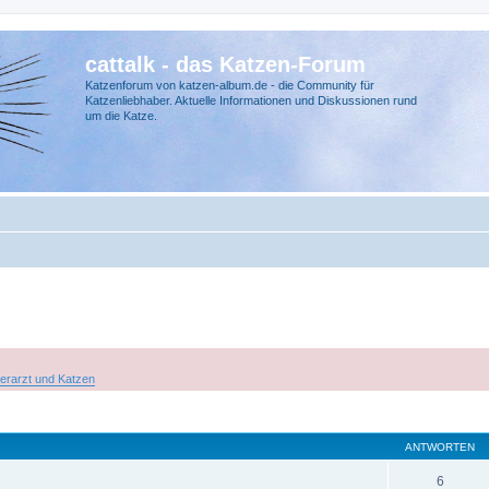
cattalk - das Katzen-Forum
Katzenforum von katzen-album.de - die Community für
Katzenliebhaber. Aktuelle Informationen und Diskussionen rund
um die Katze.
ierarzt und Katzen
ANTWORTEN
6