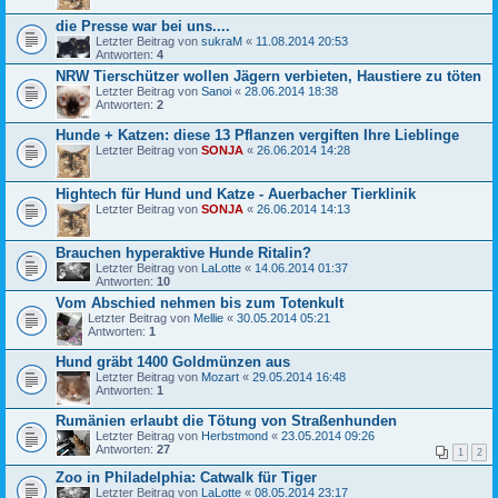
die Presse war bei uns....
Letzter Beitrag von
sukraM
«
11.08.2014 20:53
Antworten:
4
NRW Tierschützer wollen Jägern verbieten, Haustiere zu töten
Letzter Beitrag von
Sanoi
«
28.06.2014 18:38
Antworten:
2
Hunde + Katzen: diese 13 Pflanzen vergiften Ihre Lieblinge
Letzter Beitrag von
SONJA
«
26.06.2014 14:28
Hightech für Hund und Katze - Auerbacher Tierklinik
Letzter Beitrag von
SONJA
«
26.06.2014 14:13
Brauchen hyperaktive Hunde Ritalin?
Letzter Beitrag von
LaLotte
«
14.06.2014 01:37
Antworten:
10
Vom Abschied nehmen bis zum Totenkult
Letzter Beitrag von
Mellie
«
30.05.2014 05:21
Antworten:
1
Hund gräbt 1400 Goldmünzen aus
Letzter Beitrag von
Mozart
«
29.05.2014 16:48
Antworten:
1
Rumänien erlaubt die Tötung von Straßenhunden
Letzter Beitrag von
Herbstmond
«
23.05.2014 09:26
Antworten:
27
1
2
Zoo in Philadelphia: Catwalk für Tiger
Letzter Beitrag von
LaLotte
«
08.05.2014 23:17