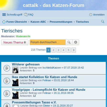
cattalk - das Katzen-Forum
Schnellzugriff
FAQ
Anmelden
Foren-Übersicht
Katzen-ABC
Pressemeldungen
Tierisches
uc
Tierisches
he
Moderator:
Moderator/in
Neues Thema
216 Themen
1
2
3
4
5
Themen
Wilderer gefressen
Letzter Beitrag von
IschliebäKatzen
«
07.07.2018 19:42
Antworten:
5
Ikea startet Kollektion für Katzen und Hunde
Letzter Beitrag von
Felinae
«
03.01.2018 18:44
Antworten:
9
Vogelgrippe - Leinenpflicht für Katzen und Hunde
Letzter Beitrag von
Felinae
«
20.11.2016 08:06
Antworten:
12
Pressemitteilungen Tasso e.V.
Letzter Beitrag von
Dieter
«
19.11.2016 20:27