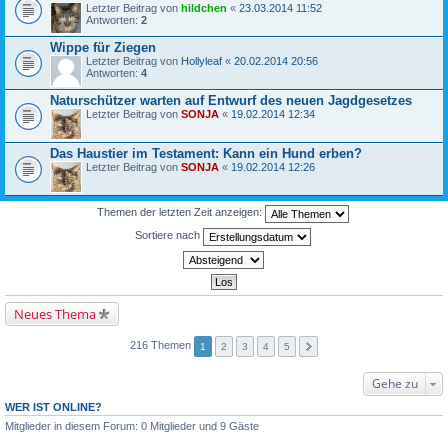
Letzter Beitrag von
hildchen
«
23.03.2014 11:52
Antworten:
2
Wippe für Ziegen
Letzter Beitrag von
Hollyleaf
«
20.02.2014 20:56
Antworten:
4
Naturschützer warten auf Entwurf des neuen Jagdgesetzes
Letzter Beitrag von
SONJA
«
19.02.2014 12:34
Das Haustier im Testament: Kann ein Hund erben?
Letzter Beitrag von
SONJA
«
19.02.2014 12:26
Themen der letzten Zeit anzeigen:
Sortiere nach
Neues Thema
216 Themen
1
2
3
4
5
Gehe zu
WER IST ONLINE?
Mitglieder in diesem Forum: 0 Mitglieder und 9 Gäste