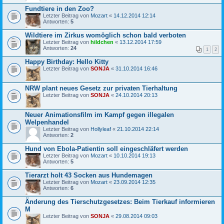
Fundtiere in den Zoo?
Letzter Beitrag von
Mozart
«
14.12.2014 12:14
Antworten:
5
Wildtiere im Zirkus womöglich schon bald verboten
Letzter Beitrag von
hildchen
«
13.12.2014 17:59
Antworten:
24
1
2
Happy Birthday: Hello Kitty
Letzter Beitrag von
SONJA
«
31.10.2014 16:46
NRW plant neues Gesetz zur privaten Tierhaltung
Letzter Beitrag von
SONJA
«
24.10.2014 20:13
Neuer Animationsfilm im Kampf gegen illegalen
Welpenhandel
Letzter Beitrag von
Hollyleaf
«
21.10.2014 22:14
Antworten:
2
Hund von Ebola-Patientin soll eingeschläfert werden
Letzter Beitrag von
Mozart
«
10.10.2014 19:13
Antworten:
5
Tierarzt holt 43 Socken aus Hundemagen
Letzter Beitrag von
Mozart
«
23.09.2014 12:35
Antworten:
6
Änderung des Tierschutzgesetzes: Beim Tierkauf informieren
M
Letzter Beitrag von
SONJA
«
29.08.2014 09:03