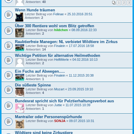
Antworten:
40
1
2
3
Wenn Hunde träumen
Letzter Beitrag von
Felinae
«
25.10.2016 20:51
Antworten:
2
Über 300 Rentiere wohl vom Blitz getroffen
Letzter Beitrag von
hildchen
«
08.09.2016 22:33
Antworten:
2
Raubtierfreie Manegen: NL verbietet Wildtiere im Zirkus
Letzter Beitrag von
Finalein
«
17.07.2016 18:58
Antworten:
14
Wichtige Petition für alternative Heilmethoden
Letzter Beitrag von
HelftMerle
«
04.02.2016 10:13
Antworten:
2
Ein Fuchs auf Abwegen.....
Letzter Beitrag von
Finalein
«
11.12.2015 20:38
Antworten:
1
Die süßeste Spinne
Letzter Beitrag von
Mozart
«
23.09.2015 19:10
Antworten:
4
Bundesrat spricht sich für Pelztierhaltungsverbot aus
Letzter Beitrag von
Juttie
«
11.07.2015 10:39
Antworten:
1
Mantrailer oder Personenspürhunde
Letzter Beitrag von
SONJA
«
09.07.2015 10:31
Wildtiere sind keine Zirkustiere