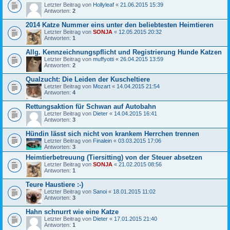
Letzter Beitrag von
Hollyleaf
«
21.06.2015 15:39
Antworten:
2
2014 Katze Nummer eins unter den beliebtesten Heimtieren
Letzter Beitrag von
SONJA
«
12.05.2015 20:32
Antworten:
1
Allg. Kennzeichnungspflicht und Registrierung Hunde Katzen
Letzter Beitrag von
muffyotti
«
26.04.2015 13:59
Antworten:
2
Qualzucht: Die Leiden der Kuscheltiere
Letzter Beitrag von
Mozart
«
14.04.2015 21:54
Antworten:
4
Rettungsaktion für Schwan auf Autobahn
Letzter Beitrag von
Dieter
«
14.04.2015 16:41
Antworten:
3
Hündin lässt sich nicht von krankem Herrchen trennen
Letzter Beitrag von
Finalein
«
03.03.2015 17:06
Antworten:
3
Heimtierbetreuung (Tiersitting) von der Steuer absetzen
Letzter Beitrag von
SONJA
«
21.02.2015 08:56
Antworten:
1
Teure Haustiere :-)
Letzter Beitrag von
Sanoi
«
18.01.2015 11:02
Antworten:
3
Hahn schnurrt wie eine Katze
Letzter Beitrag von
Dieter
«
17.01.2015 21:40
Antworten:
1