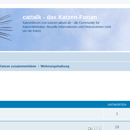
cattalk - das Katzen-Forum
Katzenforum von katzen-album.de - die Community für
Katzenliebhaber. Aktuelle Informationen und Diskussionen rund
um die Katze.
 Katzen zusammenleben
Wohnungshaltung
ANTWORTEN
1
19
1
2