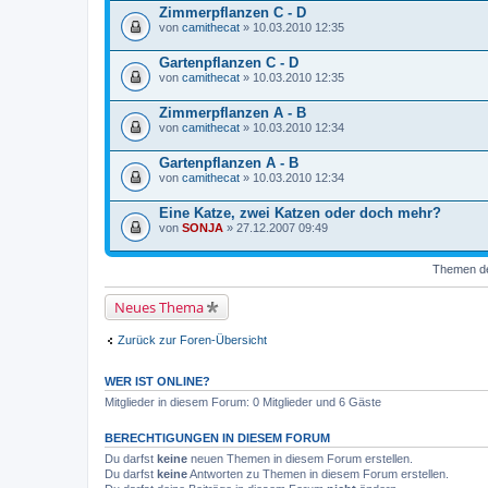
Zimmerpflanzen C - D
von
camithecat
» 10.03.2010 12:35
Gartenpflanzen C - D
von
camithecat
» 10.03.2010 12:35
Zimmerpflanzen A - B
von
camithecat
» 10.03.2010 12:34
Gartenpflanzen A - B
von
camithecat
» 10.03.2010 12:34
Eine Katze, zwei Katzen oder doch mehr?
von
SONJA
» 27.12.2007 09:49
Themen der
Neues Thema
Zurück zur Foren-Übersicht
WER IST ONLINE?
Mitglieder in diesem Forum: 0 Mitglieder und 6 Gäste
BERECHTIGUNGEN IN DIESEM FORUM
Du darfst
keine
neuen Themen in diesem Forum erstellen.
Du darfst
keine
Antworten zu Themen in diesem Forum erstellen.