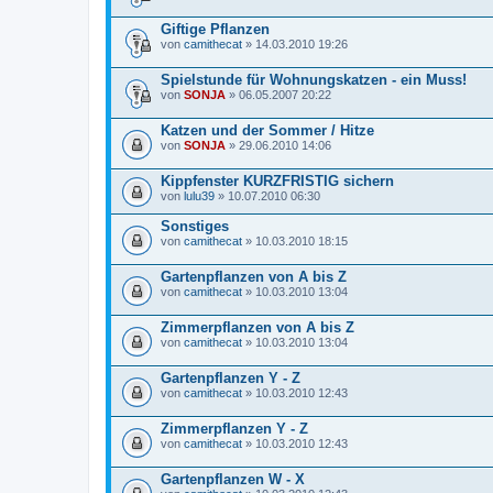
Giftige Pflanzen
von
camithecat
» 14.03.2010 19:26
Spielstunde für Wohnungskatzen - ein Muss!
von
SONJA
» 06.05.2007 20:22
Katzen und der Sommer / Hitze
von
SONJA
» 29.06.2010 14:06
Kippfenster KURZFRISTIG sichern
von
lulu39
» 10.07.2010 06:30
Sonstiges
von
camithecat
» 10.03.2010 18:15
Gartenpflanzen von A bis Z
von
camithecat
» 10.03.2010 13:04
Zimmerpflanzen von A bis Z
von
camithecat
» 10.03.2010 13:04
Gartenpflanzen Y - Z
von
camithecat
» 10.03.2010 12:43
Zimmerpflanzen Y - Z
von
camithecat
» 10.03.2010 12:43
Gartenpflanzen W - X