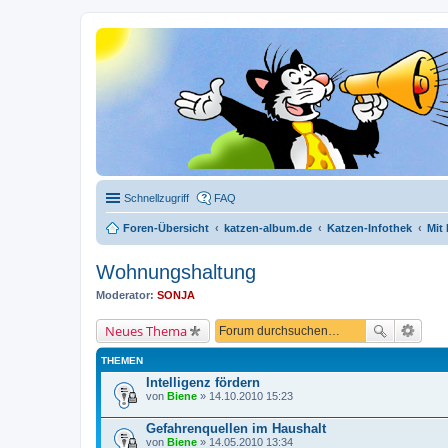
Schnellzugriff
FAQ
Foren-Übersicht
katzen-album.de
Katzen-Infothek
Mit
Wohnungshaltung
Moderator:
SONJA
Neues Thema
THEMEN
Intelligenz fördern
von
Biene
» 14.10.2010 15:23
Gefahrenquellen im Haushalt
von
Biene
» 14.05.2010 13:34