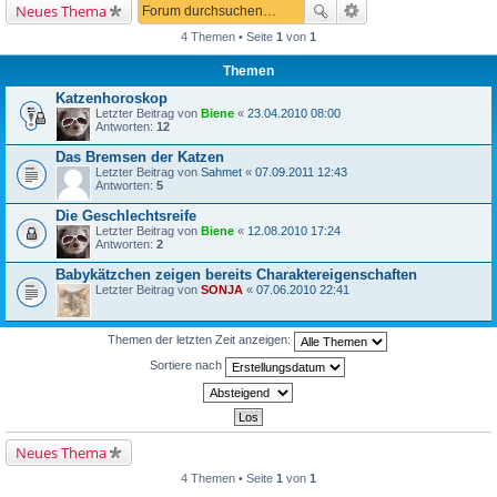
Neues Thema
4 Themen • Seite
1
von
1
Themen
Katzenhoroskop
Letzter Beitrag von
Biene
«
23.04.2010 08:00
Antworten:
12
Das Bremsen der Katzen
Letzter Beitrag von
Sahmet
«
07.09.2011 12:43
Antworten:
5
Die Geschlechtsreife
Letzter Beitrag von
Biene
«
12.08.2010 17:24
Antworten:
2
Babykätzchen zeigen bereits Charaktereigenschaften
Letzter Beitrag von
SONJA
«
07.06.2010 22:41
Themen der letzten Zeit anzeigen:
Sortiere nach
Neues Thema
4 Themen • Seite
1
von
1