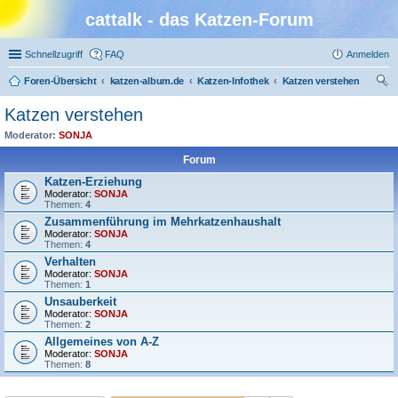
cattalk - das Katzen-Forum
Schnellzugriff
FAQ
Anmelden
Foren-Übersicht
katzen-album.de
Katzen-Infothek
Katzen verstehen
uc
Katzen verstehen
he
Moderator:
SONJA
Forum
Katzen-Erziehung
Moderator:
SONJA
Themen:
4
Zusammenführung im Mehrkatzenhaushalt
Moderator:
SONJA
Themen:
4
Verhalten
Moderator:
SONJA
Themen:
1
Unsauberkeit
Moderator:
SONJA
Themen:
2
Allgemeines von A-Z
Moderator:
SONJA
Themen:
8