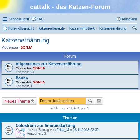
cattalk - das Katzen-Forum
Schnellzugriff
FAQ
Anmelden
Foren-Übersicht
katzen-album.de
Katzen-Infothek
Katzenernährung
uc
Katzenernährung
he
Moderator:
SONJA
Forum
Allgemeines zur Katzenernährung
Moderator:
SONJA
Themen:
10
Barfen
Moderator:
SONJA
Themen:
3
Neues Thema
4 Themen • Seite
1
von
1
Themen
Colostrum zur Immunstärkung
Letzter Beitrag von
Frida_M
«
26.11.2013 22:32
Antworten:
3