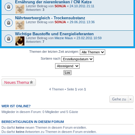
Ernährung der nierenkranken / CNI Katze
Letzter Beitrag von
SONJA
«
24.10.2011 21:11
Antworten:
3
Nährtwertvergleich - Trockensubstanz
Letzter Beitrag von
SONJA
«
29.06.2011 13:36
Wichtige Baustoffe und Energielieferanten
Letzter Beitrag von
Miezie Maus
«
23.02.2011 10:59
Antworten:
7
Themen der letzten Zeit anzeigen:
Sortiere nach
Neues Thema
4 Themen • Seite
1
von
1
Gehe zu
WER IST ONLINE?
Mitglieder in diesem Forum: 0 Mitglieder und 5 Gäste
BERECHTIGUNGEN IN DIESEM FORUM
Du darfst
keine
neuen Themen in diesem Forum erstellen.
Du darfst
keine
Antworten zu Themen in diesem Forum erstellen.