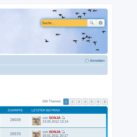
Anmelden
268 Themen
1
2
3
4
5
6
ZUGRIFFE
LETZTER BEITRAG
von
SONJA
28039
N
23.05.2012 13:14
e
u
von
SONJA
e
20570
N
16.01.2011 20:17
s