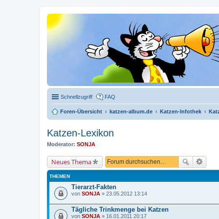
Schnellzugriff
FAQ
Foren-Übersicht
katzen-album.de
Katzen-Infothek
Kat
Katzen-Lexikon
Moderator:
SONJA
Neues Thema
THEMEN
Tierarzt-Fakten
von
SONJA
» 23.05.2012 13:14
Tägliche Trinkmenge bei Katzen
von
SONJA
» 16.01.2011 20:17