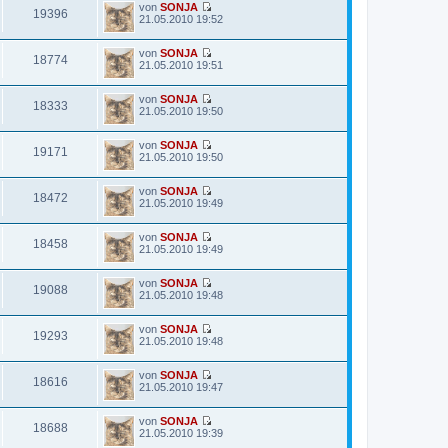
g
von
SONJA
e
r
t
19396
N
21.05.2010 19:52
s
B
r
e
t
e
a
u
e
i
g
von
SONJA
e
r
t
18774
N
21.05.2010 19:51
s
B
r
e
t
e
a
u
e
i
g
von
SONJA
e
r
t
18333
N
21.05.2010 19:50
s
B
r
e
t
e
a
u
e
i
g
von
SONJA
e
r
t
19171
N
21.05.2010 19:50
s
B
r
e
t
e
a
u
e
i
g
von
SONJA
e
r
t
18472
N
21.05.2010 19:49
s
B
r
e
t
e
a
u
e
i
g
von
SONJA
e
r
t
18458
N
21.05.2010 19:49
s
B
r
e
t
e
a
u
e
i
g
von
SONJA
e
r
t
19088
N
21.05.2010 19:48
s
B
r
e
t
e
a
u
e
i
g
von
SONJA
e
r
t
19293
N
21.05.2010 19:48
s
B
r
e
t
e
a
u
e
i
g
von
SONJA
e
r
t
18616
N
21.05.2010 19:47
s
B
r
e
t
e
a
u
e
i
g
von
SONJA
e
r
t
18688
N
21.05.2010 19:39
s
B
r
e
t
e