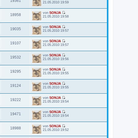
19361
N
21.05.2010 19:59
s
B
r
e
t
e
a
u
e
i
g
von
SONJA
e
r
t
18958
N
21.05.2010 19:58
s
B
r
e
t
e
a
u
e
i
g
von
SONJA
e
r
t
19035
N
21.05.2010 19:57
s
B
r
e
t
e
a
u
e
i
g
von
SONJA
e
r
t
19107
N
21.05.2010 19:57
s
B
r
e
t
e
a
u
e
i
g
von
SONJA
e
r
t
19532
N
21.05.2010 19:56
s
B
r
e
t
e
a
u
e
i
g
von
SONJA
e
r
t
19295
N
21.05.2010 19:55
s
B
r
e
t
e
a
u
e
i
g
von
SONJA
e
r
t
19124
N
21.05.2010 19:55
s
B
r
e
t
e
a
u
e
i
g
von
SONJA
e
r
t
19222
N
21.05.2010 19:54
s
B
r
e
t
e
a
u
e
i
g
von
SONJA
e
r
t
19471
N
21.05.2010 19:54
s
B
r
e
t
e
a
u
e
i
g
von
SONJA
e
r
t
18988
N
21.05.2010 19:52
s
B
r
e
t
e
a
u
e
i