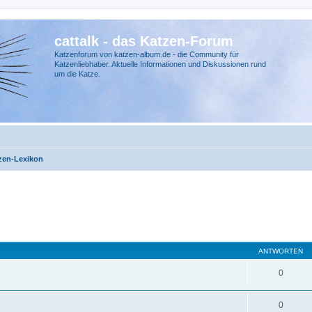
cattalk - das Katzen-Forum
Katzenforum von katzen-album.de - die Community für
Katzenliebhaber. Aktuelle Informationen und Diskussionen rund
um die Katze.
zen-Lexikon
ANTWORTEN
0
0