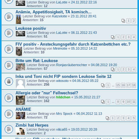
Letzter Beitrag von
LaLotte
«
24.11.2012 22:16
Antworten:
12
Anämie, Appetitlosigkeit, TA komisch...
Letzter Beitrag von
Katzelotte
«
23.11.2012 20:41
Antworten:
15
1
2
Leukose positiv
Letzter Beitrag von
LaLotte
«
06.11.2012 21:43
Antworten:
51
1
2
3
4
FIV positiv - Ansteckungsgefahr durch Katzenbettchen etc.?
Letzter Beitrag von
Minimotte
«
05.10.2012 14:22
Antworten:
10
Bitte um Rat: Leukose
Letzter Beitrag von
Ronjasräubertochter
«
04.08.2012 19:20
Antworten:
57
1
2
3
4
Inka und Toni nicht FIP sondern Leukose Seite 12
Letzter Beitrag von
witosoto
«
04.06.2012 05:22
Antworten:
256
1
…
15
16
17
18
Allergie oder "nur" Fellwechsel?
Letzter Beitrag von
hildchen
«
15.05.2012 21:27
Antworten:
162
1
…
8
9
10
11
ANÄMIE
Letzter Beitrag von
Mrs Spock
«
06.04.2012 11:13
Antworten:
72
1
2
3
4
5
Zimbi hat Herpes
Letzter Beitrag von
vilica65
«
19.03.2012 20:28
Antworten:
2