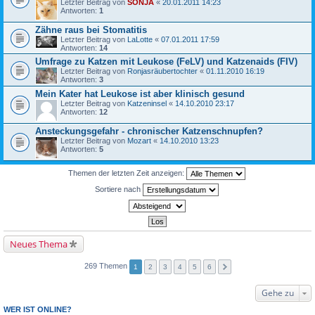
Letzter Beitrag von
SONJA
«
20.01.2011 14:23
Antworten:
1
Zähne raus bei Stomatitis
Letzter Beitrag von
LaLotte
«
07.01.2011 17:59
Antworten:
14
Umfrage zu Katzen mit Leukose (FeLV) und Katzenaids (FIV)
Letzter Beitrag von
Ronjasräubertochter
«
01.11.2010 16:19
Antworten:
3
Mein Kater hat Leukose ist aber klinisch gesund
Letzter Beitrag von
Katzeninsel
«
14.10.2010 23:17
Antworten:
12
Ansteckungsgefahr - chronischer Katzenschnupfen?
Letzter Beitrag von
Mozart
«
14.10.2010 13:23
Antworten:
5
Themen der letzten Zeit anzeigen:
Sortiere nach
Neues Thema
269 Themen
1
2
3
4
5
6
Gehe zu
WER IST ONLINE?