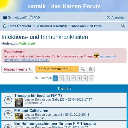
cattalk - das Katzen-Forum
Schnellzugriff
FAQ
Anmelden
Foren-Übersicht
Gesundheit & Medizin
Infektions- und Immunkrankheiten
uc
Infektions- und Immunkrankheiten
he
Moderator:
Moderator/in
Forumsregeln
In unserer Katzen-Infothek findest Du Informationen zum Thema
Immun- und
Infektionskrankheiten bei Katzen
Neues Thema
269 Themen
1
2
3
4
5
6
Themen
Therapie für feuchte FIP ??
Letzter Beitrag von
Gaby123
«
21.04.2022 17:37
Antworten:
2
FIV und Calisiviren
Letzter Beitrag von
natschi
«
06.01.2019 18:48
Antworten:
12
Ein Hoffnungsschimmer für eine FIP Therapie
Letzter Beitrag von
Sibylle
«
21.01.2018 14:07