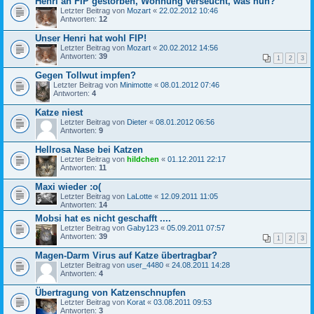
Henri an FIP gestorben, Wohnung verseucht, was nun?
Letzter Beitrag von
Mozart
«
22.02.2012 10:46
Antworten:
12
Unser Henri hat wohl FIP!
Letzter Beitrag von
Mozart
«
20.02.2012 14:56
Antworten:
39
1
2
3
Gegen Tollwut impfen?
Letzter Beitrag von
Minimotte
«
08.01.2012 07:46
Antworten:
4
Katze niest
Letzter Beitrag von
Dieter
«
08.01.2012 06:56
Antworten:
9
Hellrosa Nase bei Katzen
Letzter Beitrag von
hildchen
«
01.12.2011 22:17
Antworten:
11
Maxi wieder :o(
Letzter Beitrag von
LaLotte
«
12.09.2011 11:05
Antworten:
14
Mobsi hat es nicht geschafft ....
Letzter Beitrag von
Gaby123
«
05.09.2011 07:57
Antworten:
39
1
2
3
Magen-Darm Virus auf Katze übertragbar?
Letzter Beitrag von
user_4480
«
24.08.2011 14:28
Antworten:
4
Übertragung von Katzenschnupfen
Letzter Beitrag von
Korat
«
03.08.2011 09:53
Antworten:
3