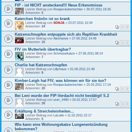
FIP - ist NICHT ansteckend!!! Neue Erkenntnisse
Letzter Beitrag von
Ronjasräubertochter
«
30.07.2011 19:26
Antworten:
5
Katerchen fridolin ist so krank
Letzter Beitrag von
SONJA
«
23.07.2011 10:34
Antworten:
24
1
2
Katzenschnupfen entpuppte sich als Reptilien Krankheit
Letzter Beitrag von
Aleshanee
«
27.06.2011 14:49
Antworten:
16
1
2
FIV im Mutterleib übertragbar?
Letzter Beitrag von
Schmusekatze
«
27.06.2011 08:14
Antworten:
7
Charlie hat Katzenschnupfen
Letzter Beitrag von
Lillymaus
«
01.06.2011 21:48
Antworten:
8
Kimber-Leigh hat FIV, was können wir für sie tun?
Letzter Beitrag von
Ronjasräubertochter
«
15.03.2011 17:19
Antworten:
20
1
2
Bei Leni wurde der FIP-Verdacht nicht bestätigt! S.2
Letzter Beitrag von
user_4480
«
26.02.2011 17:57
Antworten:
26
1
2
Erkältung & Streicheleinheiten...
Letzter Beitrag von
LaLotte
«
11.02.2011 22:17
Antworten:
5
Wie kann eine Wohnungskatze Lungenentzündung
bekommen?