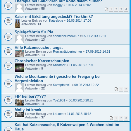
Therapie bei Caliciviren mit Kolloidalem Silber?
Letzter Beitrag von
moggy
«
10.06.2014 18:02
Antworten:
58
1
2
3
4
Kater mit Erkältung angesteckt? Tierklinik?
Letzter Beitrag von
Katzelotte
«
16.03.2014 17:06
Antworten:
13
Spielgefährtin für Pia
Letzter Beitrag von
sonnenblume4157
«
05.11.2013 12:11
Antworten:
13
Hilfe Katzenseuche , angst
Letzter Beitrag von
Ronjasräubertochter
«
17.09.2013 14:31
Antworten:
13
Chronischer Katzenschnupfen
Letzter Beitrag von
Khitomer
«
11.05.2013 21:07
Antworten:
9
Welche Medikamente / gesicherter Freigang bei
Herpesinfektion
Letzter Beitrag von
Samtpfoten1
«
09.05.2013 12:22
Antworten:
22
1
2
FIP heilbar?????
Letzter Beitrag von
Yve1981
«
06.03.2013 20:23
Antworten:
11
Molly ist krank
Letzter Beitrag von
LaLotte
«
11.01.2013 18:18
Antworten:
37
1
2
3
Kati hat Katzenseuche, 6 Katzenwelpen 4 Wochen sind im
Haus