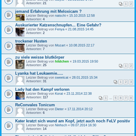
Antworten:
21
1
2
jemand Erfahrung mit Meloxicam ?
Letzter Beitrag von
natschi
«
15.10.2015 12:58
Antworten:
4
Auskurierter Katzenschnupfen... Eine Gefahr?
Letzter Beitrag von
Fenya
«
21.08.2015 14:45
Antworten:
2
trockener Husten
Letzter Beitrag von
Mozart
«
10.08.2015 22:17
Antworten:
7
zu viele weisse blutkörper
Letzter Beitrag von
hildchen
«
19.03.2015 19:50
Antworten:
25
1
2
Lyanka hat Leukaemie.....
Letzter Beitrag von
sweetcat
«
28.01.2015 15:34
Antworten:
31
1
2
3
Lady hat den Kampf verloren
Letzter Beitrag von
Korat
«
23.11.2014 22:38
Antworten:
117
1
…
5
6
7
8
ReConvales Tonicum
Letzter Beitrag von
Dieter
«
17.11.2014 20:12
Antworten:
6
Kater kratzt sich wund am Kopf, jetzt auch noch FeLV positiv
Letzter Beitrag von
Ninhsch
«
09.07.2014 16:30
Antworten:
14