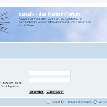
cattalk - das Katzen-Forum
Katzenforum von katzen-album.de - die Community für
Katzenliebhaber. Aktuelle Informationen und Diskussionen rund
um die Katze.
t. Diese hast du bei
 Bereich geändert.
Kontakt
Datenschutzerklärung
Das Te