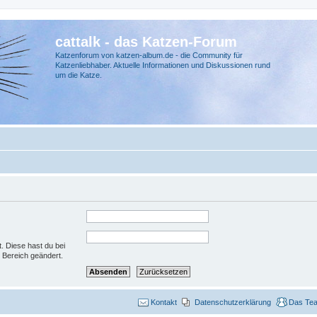
cattalk - das Katzen-Forum
Katzenforum von katzen-album.de - die Community für
Katzenliebhaber. Aktuelle Informationen und Diskussionen rund
um die Katze.
t. Diese hast du bei
 Bereich geändert.
Kontakt
Datenschutzerklärung
Das Te