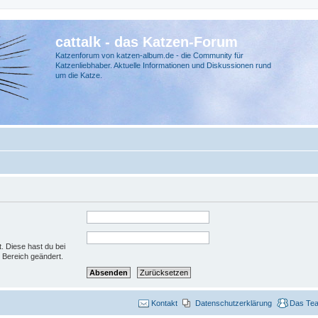
cattalk - das Katzen-Forum
Katzenforum von katzen-album.de - die Community für
Katzenliebhaber. Aktuelle Informationen und Diskussionen rund
um die Katze.
t. Diese hast du bei
 Bereich geändert.
Kontakt
Datenschutzerklärung
Das Te