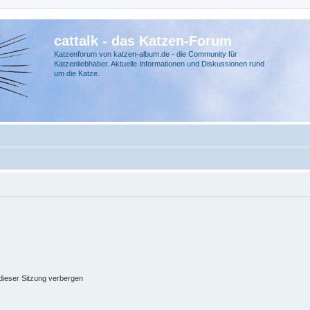
cattalk - das Katzen-Forum
Katzenforum von katzen-album.de - die Community für
Katzenliebhaber. Aktuelle Informationen und Diskussionen rund
um die Katze.
ieser Sitzung verbergen