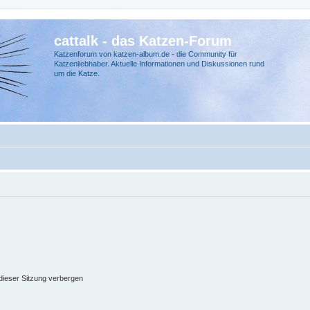
cattalk - das Katzen-Forum
Katzenforum von katzen-album.de - die Community für
Katzenliebhaber. Aktuelle Informationen und Diskussionen rund
um die Katze.
ieser Sitzung verbergen