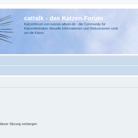
cattalk - das Katzen-Forum
Katzenforum von katzen-album.de - die Community für
Katzenliebhaber. Aktuelle Informationen und Diskussionen rund
um die Katze.
ieser Sitzung verbergen