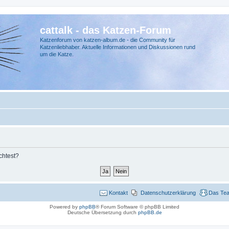
cattalk - das Katzen-Forum
Katzenforum von katzen-album.de - die Community für
Katzenliebhaber. Aktuelle Informationen und Diskussionen rund
um die Katze.
chtest?
Kontakt
Datenschutzerklärung
Das Te
Powered by
phpBB
® Forum Software © phpBB Limited
Deutsche Übersetzung durch
phpBB.de