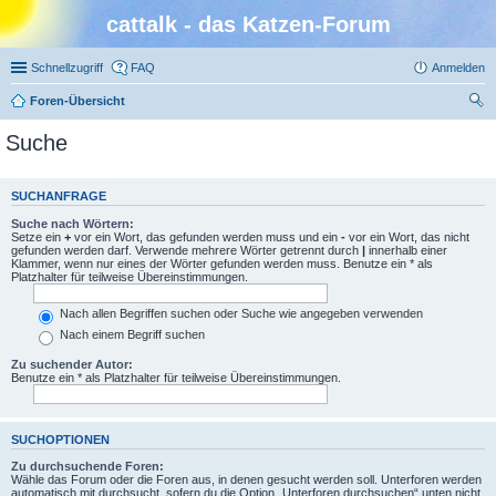
cattalk - das Katzen-Forum
Schnellzugriff
FAQ
Anmelden
Foren-Übersicht
uc
Suche
he
SUCHANFRAGE
Suche nach Wörtern:
Setze ein
+
vor ein Wort, das gefunden werden muss und ein
-
vor ein Wort, das nicht
gefunden werden darf. Verwende mehrere Wörter getrennt durch
|
innerhalb einer
Klammer, wenn nur eines der Wörter gefunden werden muss. Benutze ein * als
Platzhalter für teilweise Übereinstimmungen.
Nach allen Begriffen suchen oder Suche wie angegeben verwenden
Nach einem Begriff suchen
Zu suchender Autor:
Benutze ein * als Platzhalter für teilweise Übereinstimmungen.
SUCHOPTIONEN
Zu durchsuchende Foren:
Wähle das Forum oder die Foren aus, in denen gesucht werden soll. Unterforen werden
automatisch mit durchsucht, sofern du die Option „Unterforen durchsuchen“ unten nicht