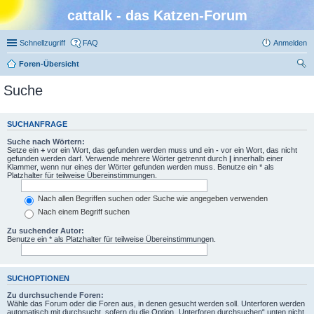
cattalk - das Katzen-Forum
Schnellzugriff
FAQ
Anmelden
Foren-Übersicht
uc
Suche
he
SUCHANFRAGE
Suche nach Wörtern:
Setze ein
+
vor ein Wort, das gefunden werden muss und ein
-
vor ein Wort, das nicht
gefunden werden darf. Verwende mehrere Wörter getrennt durch
|
innerhalb einer
Klammer, wenn nur eines der Wörter gefunden werden muss. Benutze ein * als
Platzhalter für teilweise Übereinstimmungen.
Nach allen Begriffen suchen oder Suche wie angegeben verwenden
Nach einem Begriff suchen
Zu suchender Autor:
Benutze ein * als Platzhalter für teilweise Übereinstimmungen.
SUCHOPTIONEN
Zu durchsuchende Foren:
Wähle das Forum oder die Foren aus, in denen gesucht werden soll. Unterforen werden
automatisch mit durchsucht, sofern du die Option „Unterforen durchsuchen“ unten nicht