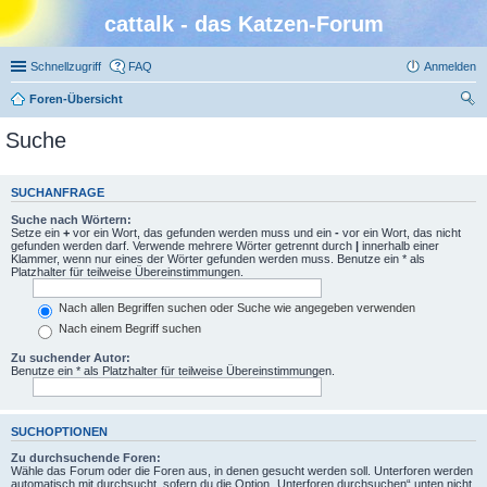
cattalk - das Katzen-Forum
Schnellzugriff
FAQ
Anmelden
Foren-Übersicht
uc
Suche
he
SUCHANFRAGE
Suche nach Wörtern:
Setze ein
+
vor ein Wort, das gefunden werden muss und ein
-
vor ein Wort, das nicht
gefunden werden darf. Verwende mehrere Wörter getrennt durch
|
innerhalb einer
Klammer, wenn nur eines der Wörter gefunden werden muss. Benutze ein * als
Platzhalter für teilweise Übereinstimmungen.
Nach allen Begriffen suchen oder Suche wie angegeben verwenden
Nach einem Begriff suchen
Zu suchender Autor:
Benutze ein * als Platzhalter für teilweise Übereinstimmungen.
SUCHOPTIONEN
Zu durchsuchende Foren:
Wähle das Forum oder die Foren aus, in denen gesucht werden soll. Unterforen werden
automatisch mit durchsucht, sofern du die Option „Unterforen durchsuchen“ unten nicht