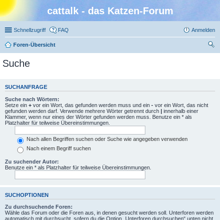
cattalk - das Katzen-Forum
Schnellzugriff
FAQ
Anmelden
Foren-Übersicht
uc
Suche
he
SUCHANFRAGE
Suche nach Wörtern:
Setze ein
+
vor ein Wort, das gefunden werden muss und ein
-
vor ein Wort, das nicht
gefunden werden darf. Verwende mehrere Wörter getrennt durch
|
innerhalb einer
Klammer, wenn nur eines der Wörter gefunden werden muss. Benutze ein * als
Platzhalter für teilweise Übereinstimmungen.
Nach allen Begriffen suchen oder Suche wie angegeben verwenden
Nach einem Begriff suchen
Zu suchender Autor:
Benutze ein * als Platzhalter für teilweise Übereinstimmungen.
SUCHOPTIONEN
Zu durchsuchende Foren:
Wähle das Forum oder die Foren aus, in denen gesucht werden soll. Unterforen werden
automatisch mit durchsucht, sofern du die Option „Unterforen durchsuchen“ unten nicht