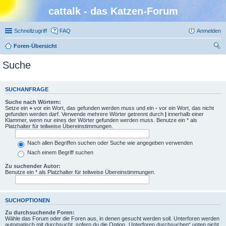
cattalk - das Katzen-Forum
Schnellzugriff
FAQ
Anmelden
Foren-Übersicht
uc
Suche
he
SUCHANFRAGE
Suche nach Wörtern:
Setze ein
+
vor ein Wort, das gefunden werden muss und ein
-
vor ein Wort, das nicht
gefunden werden darf. Verwende mehrere Wörter getrennt durch
|
innerhalb einer
Klammer, wenn nur eines der Wörter gefunden werden muss. Benutze ein * als
Platzhalter für teilweise Übereinstimmungen.
Nach allen Begriffen suchen oder Suche wie angegeben verwenden
Nach einem Begriff suchen
Zu suchender Autor:
Benutze ein * als Platzhalter für teilweise Übereinstimmungen.
SUCHOPTIONEN
Zu durchsuchende Foren:
Wähle das Forum oder die Foren aus, in denen gesucht werden soll. Unterforen werden
automatisch mit durchsucht, sofern du die Option „Unterforen durchsuchen“ unten nicht