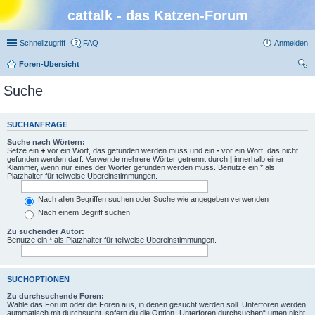
cattalk - das Katzen-Forum
Schnellzugriff
FAQ
Anmelden
Foren-Übersicht
uc
Suche
he
SUCHANFRAGE
Suche nach Wörtern:
Setze ein
+
vor ein Wort, das gefunden werden muss und ein
-
vor ein Wort, das nicht
gefunden werden darf. Verwende mehrere Wörter getrennt durch
|
innerhalb einer
Klammer, wenn nur eines der Wörter gefunden werden muss. Benutze ein * als
Platzhalter für teilweise Übereinstimmungen.
Nach allen Begriffen suchen oder Suche wie angegeben verwenden
Nach einem Begriff suchen
Zu suchender Autor:
Benutze ein * als Platzhalter für teilweise Übereinstimmungen.
SUCHOPTIONEN
Zu durchsuchende Foren:
Wähle das Forum oder die Foren aus, in denen gesucht werden soll. Unterforen werden
automatisch mit durchsucht, sofern du die Option „Unterforen durchsuchen“ unten nicht