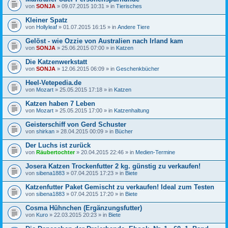
von
SONJA
» 09.07.2015 10:31 » in
Tierisches
Kleiner Spatz
von
Hollyleaf
» 01.07.2015 16:15 » in
Andere Tiere
Gelöst - wie Ozzie von Australien nach Irland kam
von
SONJA
» 25.06.2015 07:00 » in
Katzen
Die Katzenwerkstatt
von
SONJA
» 12.06.2015 06:09 » in
Geschenkbücher
Heel-Vetepedia.de
von
Mozart
» 25.05.2015 17:18 » in
Katzen
Katzen haben 7 Leben
von
Mozart
» 25.05.2015 17:00 » in
Katzenhaltung
Geisterschiff von Gerd Schuster
von
shirkan
» 28.04.2015 00:09 » in
Bücher
Der Luchs ist zurück
von
Räubertochter
» 20.04.2015 22:46 » in
Medien-Termine
Josera Katzen Trockenfutter 2 kg. günstig zu verkaufen!
von
sibena1883
» 07.04.2015 17:23 » in
Biete
Katzenfutter Paket Gemischt zu verkaufen! Ideal zum Testen
von
sibena1883
» 07.04.2015 17:20 » in
Biete
Cosma Hühnchen (Ergänzungsfutter)
von
Kuro
» 22.03.2015 20:23 » in
Biete