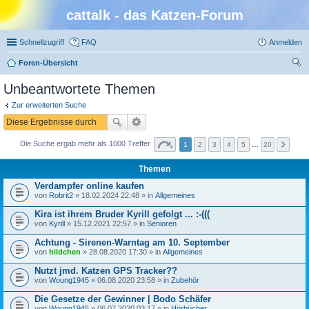
cattalk - das Katzen-Forum
Schnellzugriff
FAQ
Anmelden
Foren-Übersicht
uc
Unbeantwortete Themen
he
Zur erweiterten Suche
Die Suche ergab mehr als 1000 Treffer
1
2
3
4
5
…
20
Themen
Verdampfer online kaufen
von
Robrit2
» 18.02.2024 22:48 » in
Allgemeines
Kira ist ihrem Bruder Kyrill gefolgt ... :-(((
von
Kyrill
» 15.12.2021 22:57 » in
Senioren
Achtung - Sirenen-Warntag am 10. September
von
hildchen
» 28.08.2020 17:30 » in
Allgemeines
Nutzt jmd. Katzen GPS Tracker??
von
Woung1945
» 06.08.2020 23:58 » in
Zubehör
Die Gesetze der Gewinner | Bodo Schäfer
von
Woung1945
» 06.07.2020 03:17 » in
Hörbücher