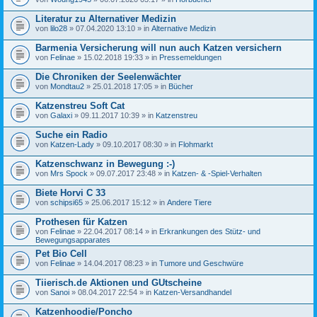
Literatur zu Alternativer Medizin
von
lilo28
» 07.04.2020 13:10 » in
Alternative Medizin
Barmenia Versicherung will nun auch Katzen versichern
von
Felinae
» 15.02.2018 19:33 » in
Pressemeldungen
Die Chroniken der Seelenwächter
von
Mondtau2
» 25.01.2018 17:05 » in
Bücher
Katzenstreu Soft Cat
von
Galaxi
» 09.11.2017 10:39 » in
Katzenstreu
Suche ein Radio
von
Katzen-Lady
» 09.10.2017 08:30 » in
Flohmarkt
Katzenschwanz in Bewegung :-)
von
Mrs Spock
» 09.07.2017 23:48 » in
Katzen- & -Spiel-Verhalten
Biete Horvi C 33
von
schipsi65
» 25.06.2017 15:12 » in
Andere Tiere
Prothesen für Katzen
von
Felinae
» 22.04.2017 08:14 » in
Erkrankungen des Stütz- und
Bewegungsapparates
Pet Bio Cell
von
Felinae
» 14.04.2017 08:23 » in
Tumore und Geschwüre
Tiierisch.de Aktionen und GUtscheine
von
Sanoi
» 08.04.2017 22:54 » in
Katzen-Versandhandel
Katzenhoodie/Poncho