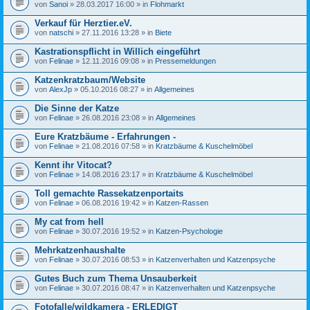
von
Sanoi
» 28.03.2017 16:00 » in
Flohmarkt
Verkauf für Herztier.eV.
von
natschi
» 27.11.2016 13:28 » in
Biete
Kastrationspflicht in Willich eingeführt
von
Felinae
» 12.11.2016 09:08 » in
Pressemeldungen
Katzenkratzbaum/Website
von
AlexJp
» 05.10.2016 08:27 » in
Allgemeines
Die Sinne der Katze
von
Felinae
» 26.08.2016 23:08 » in
Allgemeines
Eure Kratzbäume - Erfahrungen -
von
Felinae
» 21.08.2016 07:58 » in
Kratzbäume & Kuschelmöbel
Kennt ihr Vitocat?
von
Felinae
» 14.08.2016 23:17 » in
Kratzbäume & Kuschelmöbel
Toll gemachte Rassekatzenportaits
von
Felinae
» 06.08.2016 19:42 » in
Katzen-Rassen
My cat from hell
von
Felinae
» 30.07.2016 19:52 » in
Katzen-Psychologie
Mehrkatzenhaushalte
von
Felinae
» 30.07.2016 08:53 » in
Katzenverhalten und Katzenpsyche
Gutes Buch zum Thema Unsauberkeit
von
Felinae
» 30.07.2016 08:47 » in
Katzenverhalten und Katzenpsyche
Fotofalle/wildkamera - ERLEDIGT