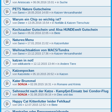
von
Aristocats
» 06.06.2016 15:01 » in
Suche
PETS Nature Gutscheine
von
Sanoi
» 18.05.2016 14:00 » in
Katzen-Versandhandel
Warum ein Chip so wichtig ist?
von
Dieter
» 13.05.2016 15:54 » in
Notfälle & Katzen-Tierschutz
Kochzauber Gutschein und Alsa HUNDEwelt Gutschein
von
Sanoi
» 05.02.2016 22:05 » in
Biete
Natures:Menu
von
Sanoi
» 17.01.2016 21:02 » in
Katzenfutter
Weihnachtsaktion von MACS/Tundra
von
Sanoi
» 13.12.2015 17:36 » in
Katzen-Versandhandel
katzen in not!
von
wildkaterle
» 12.12.2015 13:44 » in
Andere Tiere
Katzenpocken
von
Katzelotte
» 05.10.2015 20:52 » in
Katzen
Kater Brummel
von
SONJA
» 02.09.2015 16:31 » in
Romane und Krimis
Sehnsucht nach der Katze - Kampfjet-Einsatz bei Condor-Flug
von
SONJA
» 31.08.2015 06:16 » in
Dies und das
Happy Cat Kittenfutter leider Fehlkauf
von
Uni
» 12.07.2015 12:52 » in
Biete
Mantrailer oder Personenspürhunde