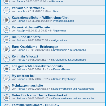
von
Sanoi
» 28.03.2017 16:00 » in
Flohmarkt
Verkauf für Herztier.eV.
von
natschi
» 27.11.2016 13:28 » in
Biete
Kastrationspflicht in Willich eingeführt
von
Felinae
» 12.11.2016 09:08 » in
Pressemeldungen
Katzenkratzbaum/Website
von
AlexJp
» 05.10.2016 08:27 » in
Allgemeines
Die Sinne der Katze
von
Felinae
» 26.08.2016 23:08 » in
Allgemeines
Eure Kratzbäume - Erfahrungen -
von
Felinae
» 21.08.2016 07:58 » in
Kratzbäume & Kuschelmöbel
Kennt ihr Vitocat?
von
Felinae
» 14.08.2016 23:17 » in
Kratzbäume & Kuschelmöbel
Toll gemachte Rassekatzenportaits
von
Felinae
» 06.08.2016 19:42 » in
Katzen-Rassen
My cat from hell
von
Felinae
» 30.07.2016 19:52 » in
Katzen-Psychologie
Mehrkatzenhaushalte
von
Felinae
» 30.07.2016 08:53 » in
Katzenverhalten und Katzenpsyche
Gutes Buch zum Thema Unsauberkeit
von
Felinae
» 30.07.2016 08:47 » in
Katzenverhalten und Katzenpsyche
Fotofalle/wildkamera - ERLEDIGT