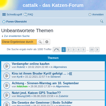
cattalk - das Katzen-Forum
Schnellzugriff
FAQ
Anmelden
Foren-Übersicht
uc
Unbeantwortete Themen
he
Zur erweiterten Suche
Die Suche ergab mehr als 1000 Treffer
1
2
3
4
5
…
20
Themen
Verdampfer online kaufen
von
Robrit2
» 18.02.2024 22:48 » in
Allgemeines
Kira ist ihrem Bruder Kyrill gefolgt ... :-(((
von
Kyrill
» 15.12.2021 22:57 » in
Senioren
Achtung - Sirenen-Warntag am 10. September
von
hildchen
» 28.08.2020 17:30 » in
Allgemeines
Nutzt jmd. Katzen GPS Tracker??
von
Woung1945
» 06.08.2020 23:58 » in
Zubehör
Die Gesetze der Gewinner | Bodo Schäfer
von
Woung1945
» 06.07.2020 03:17 » in
Hörbücher