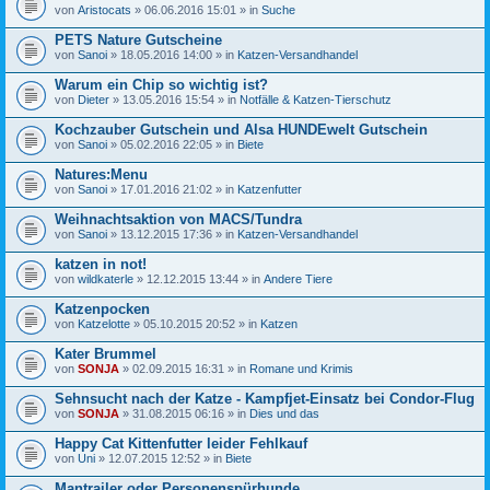
von
Aristocats
» 06.06.2016 15:01 » in
Suche
PETS Nature Gutscheine
von
Sanoi
» 18.05.2016 14:00 » in
Katzen-Versandhandel
Warum ein Chip so wichtig ist?
von
Dieter
» 13.05.2016 15:54 » in
Notfälle & Katzen-Tierschutz
Kochzauber Gutschein und Alsa HUNDEwelt Gutschein
von
Sanoi
» 05.02.2016 22:05 » in
Biete
Natures:Menu
von
Sanoi
» 17.01.2016 21:02 » in
Katzenfutter
Weihnachtsaktion von MACS/Tundra
von
Sanoi
» 13.12.2015 17:36 » in
Katzen-Versandhandel
katzen in not!
von
wildkaterle
» 12.12.2015 13:44 » in
Andere Tiere
Katzenpocken
von
Katzelotte
» 05.10.2015 20:52 » in
Katzen
Kater Brummel
von
SONJA
» 02.09.2015 16:31 » in
Romane und Krimis
Sehnsucht nach der Katze - Kampfjet-Einsatz bei Condor-Flug
von
SONJA
» 31.08.2015 06:16 » in
Dies und das
Happy Cat Kittenfutter leider Fehlkauf
von
Uni
» 12.07.2015 12:52 » in
Biete
Mantrailer oder Personenspürhunde