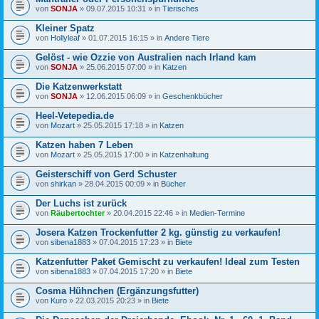
von
SONJA
» 09.07.2015 10:31 » in
Tierisches
Kleiner Spatz
von
Hollyleaf
» 01.07.2015 16:15 » in
Andere Tiere
Gelöst - wie Ozzie von Australien nach Irland kam
von
SONJA
» 25.06.2015 07:00 » in
Katzen
Die Katzenwerkstatt
von
SONJA
» 12.06.2015 06:09 » in
Geschenkbücher
Heel-Vetepedia.de
von
Mozart
» 25.05.2015 17:18 » in
Katzen
Katzen haben 7 Leben
von
Mozart
» 25.05.2015 17:00 » in
Katzenhaltung
Geisterschiff von Gerd Schuster
von
shirkan
» 28.04.2015 00:09 » in
Bücher
Der Luchs ist zurück
von
Räubertochter
» 20.04.2015 22:46 » in
Medien-Termine
Josera Katzen Trockenfutter 2 kg. günstig zu verkaufen!
von
sibena1883
» 07.04.2015 17:23 » in
Biete
Katzenfutter Paket Gemischt zu verkaufen! Ideal zum Testen
von
sibena1883
» 07.04.2015 17:20 » in
Biete
Cosma Hühnchen (Ergänzungsfutter)
von
Kuro
» 22.03.2015 20:23 » in
Biete