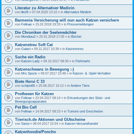
Literatur zu Alternativer Medizin
von
lilo28
» 07.04.2020 13:10 » in
Alternative Medizin
Barmenia Versicherung will nun auch Katzen versichern
von
Felinae
» 15.02.2018 19:33 » in
Pressemeldungen
Die Chroniken der Seelenwächter
von
Mondtau2
» 25.01.2018 17:05 » in
Bücher
Katzenstreu Soft Cat
von
Galaxi
» 09.11.2017 10:39 » in
Katzenstreu
Suche ein Radio
von
Katzen-Lady
» 09.10.2017 08:30 » in
Flohmarkt
Katzenschwanz in Bewegung :-)
von
Mrs Spock
» 09.07.2017 23:48 » in
Katzen- & -Spiel-Verhalten
Biete Horvi C 33
von
schipsi65
» 25.06.2017 15:12 » in
Andere Tiere
Prothesen für Katzen
von
Felinae
» 22.04.2017 08:14 » in
Erkrankungen des Stütz- und
Bewegungsapparates
Pet Bio Cell
von
Felinae
» 14.04.2017 08:23 » in
Tumore und Geschwüre
Tiierisch.de Aktionen und GUtscheine
von
Sanoi
» 08.04.2017 22:54 » in
Katzen-Versandhandel
Katzenhoodie/Poncho