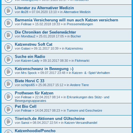
Literatur zu Alternativer Medizin
von
lilo28
» 07.04.2020 13:10 » in
Alternative Medizin
Barmenia Versicherung will nun auch Katzen versichern
von
Felinae
» 15.02.2018 19:33 » in
Pressemeldungen
Die Chroniken der Seelenwächter
von
Mondtau2
» 25.01.2018 17:05 » in
Bücher
Katzenstreu Soft Cat
von
Galaxi
» 09.11.2017 10:39 » in
Katzenstreu
Suche ein Radio
von
Katzen-Lady
» 09.10.2017 08:30 » in
Flohmarkt
Katzenschwanz in Bewegung :-)
von
Mrs Spock
» 09.07.2017 23:48 » in
Katzen- & -Spiel-Verhalten
Biete Horvi C 33
von
schipsi65
» 25.06.2017 15:12 » in
Andere Tiere
Prothesen für Katzen
von
Felinae
» 22.04.2017 08:14 » in
Erkrankungen des Stütz- und
Bewegungsapparates
Pet Bio Cell
von
Felinae
» 14.04.2017 08:23 » in
Tumore und Geschwüre
Tiierisch.de Aktionen und GUtscheine
von
Sanoi
» 08.04.2017 22:54 » in
Katzen-Versandhandel
Katzenhoodie/Poncho