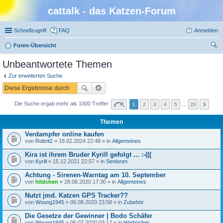
cattalk - das Katzen-Forum
Schnellzugriff
FAQ
Anmelden
Foren-Übersicht
uc
Unbeantwortete Themen
he
Zur erweiterten Suche
Die Suche ergab mehr als 1000 Treffer
1
2
3
4
5
…
20
Themen
Verdampfer online kaufen
von
Robrit2
» 18.02.2024 22:48 » in
Allgemeines
Kira ist ihrem Bruder Kyrill gefolgt ... :-(((
von
Kyrill
» 15.12.2021 22:57 » in
Senioren
Achtung - Sirenen-Warntag am 10. September
von
hildchen
» 28.08.2020 17:30 » in
Allgemeines
Nutzt jmd. Katzen GPS Tracker??
von
Woung1945
» 06.08.2020 23:58 » in
Zubehör
Die Gesetze der Gewinner | Bodo Schäfer
von
Woung1945
» 06.07.2020 03:17 » in
Hörbücher