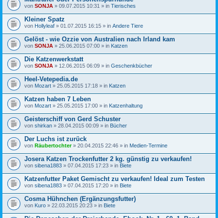
von
SONJA
» 09.07.2015 10:31 » in
Tierisches
Kleiner Spatz
von
Hollyleaf
» 01.07.2015 16:15 » in
Andere Tiere
Gelöst - wie Ozzie von Australien nach Irland kam
von
SONJA
» 25.06.2015 07:00 » in
Katzen
Die Katzenwerkstatt
von
SONJA
» 12.06.2015 06:09 » in
Geschenkbücher
Heel-Vetepedia.de
von
Mozart
» 25.05.2015 17:18 » in
Katzen
Katzen haben 7 Leben
von
Mozart
» 25.05.2015 17:00 » in
Katzenhaltung
Geisterschiff von Gerd Schuster
von
shirkan
» 28.04.2015 00:09 » in
Bücher
Der Luchs ist zurück
von
Räubertochter
» 20.04.2015 22:46 » in
Medien-Termine
Josera Katzen Trockenfutter 2 kg. günstig zu verkaufen!
von
sibena1883
» 07.04.2015 17:23 » in
Biete
Katzenfutter Paket Gemischt zu verkaufen! Ideal zum Testen
von
sibena1883
» 07.04.2015 17:20 » in
Biete
Cosma Hühnchen (Ergänzungsfutter)
von
Kuro
» 22.03.2015 20:23 » in
Biete