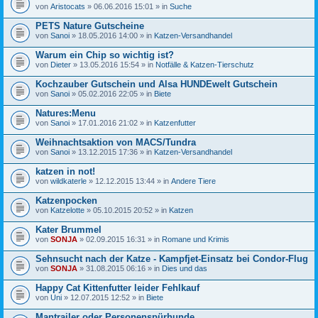
von
Aristocats
» 06.06.2016 15:01 » in
Suche
PETS Nature Gutscheine
von
Sanoi
» 18.05.2016 14:00 » in
Katzen-Versandhandel
Warum ein Chip so wichtig ist?
von
Dieter
» 13.05.2016 15:54 » in
Notfälle & Katzen-Tierschutz
Kochzauber Gutschein und Alsa HUNDEwelt Gutschein
von
Sanoi
» 05.02.2016 22:05 » in
Biete
Natures:Menu
von
Sanoi
» 17.01.2016 21:02 » in
Katzenfutter
Weihnachtsaktion von MACS/Tundra
von
Sanoi
» 13.12.2015 17:36 » in
Katzen-Versandhandel
katzen in not!
von
wildkaterle
» 12.12.2015 13:44 » in
Andere Tiere
Katzenpocken
von
Katzelotte
» 05.10.2015 20:52 » in
Katzen
Kater Brummel
von
SONJA
» 02.09.2015 16:31 » in
Romane und Krimis
Sehnsucht nach der Katze - Kampfjet-Einsatz bei Condor-Flug
von
SONJA
» 31.08.2015 06:16 » in
Dies und das
Happy Cat Kittenfutter leider Fehlkauf
von
Uni
» 12.07.2015 12:52 » in
Biete
Mantrailer oder Personenspürhunde