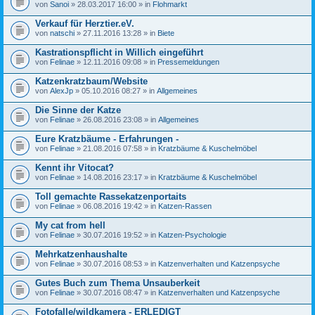
von
Sanoi
» 28.03.2017 16:00 » in
Flohmarkt
Verkauf für Herztier.eV.
von
natschi
» 27.11.2016 13:28 » in
Biete
Kastrationspflicht in Willich eingeführt
von
Felinae
» 12.11.2016 09:08 » in
Pressemeldungen
Katzenkratzbaum/Website
von
AlexJp
» 05.10.2016 08:27 » in
Allgemeines
Die Sinne der Katze
von
Felinae
» 26.08.2016 23:08 » in
Allgemeines
Eure Kratzbäume - Erfahrungen -
von
Felinae
» 21.08.2016 07:58 » in
Kratzbäume & Kuschelmöbel
Kennt ihr Vitocat?
von
Felinae
» 14.08.2016 23:17 » in
Kratzbäume & Kuschelmöbel
Toll gemachte Rassekatzenportaits
von
Felinae
» 06.08.2016 19:42 » in
Katzen-Rassen
My cat from hell
von
Felinae
» 30.07.2016 19:52 » in
Katzen-Psychologie
Mehrkatzenhaushalte
von
Felinae
» 30.07.2016 08:53 » in
Katzenverhalten und Katzenpsyche
Gutes Buch zum Thema Unsauberkeit
von
Felinae
» 30.07.2016 08:47 » in
Katzenverhalten und Katzenpsyche
Fotofalle/wildkamera - ERLEDIGT