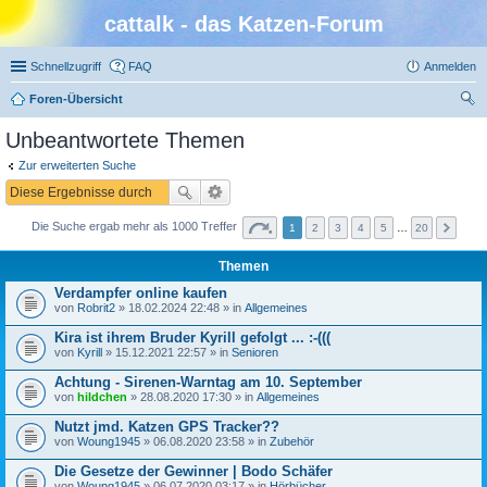
cattalk - das Katzen-Forum
Schnellzugriff
FAQ
Anmelden
Foren-Übersicht
uc
Unbeantwortete Themen
he
Zur erweiterten Suche
Die Suche ergab mehr als 1000 Treffer
1
2
3
4
5
…
20
Themen
Verdampfer online kaufen
von
Robrit2
» 18.02.2024 22:48 » in
Allgemeines
Kira ist ihrem Bruder Kyrill gefolgt ... :-(((
von
Kyrill
» 15.12.2021 22:57 » in
Senioren
Achtung - Sirenen-Warntag am 10. September
von
hildchen
» 28.08.2020 17:30 » in
Allgemeines
Nutzt jmd. Katzen GPS Tracker??
von
Woung1945
» 06.08.2020 23:58 » in
Zubehör
Die Gesetze der Gewinner | Bodo Schäfer
von
Woung1945
» 06.07.2020 03:17 » in
Hörbücher