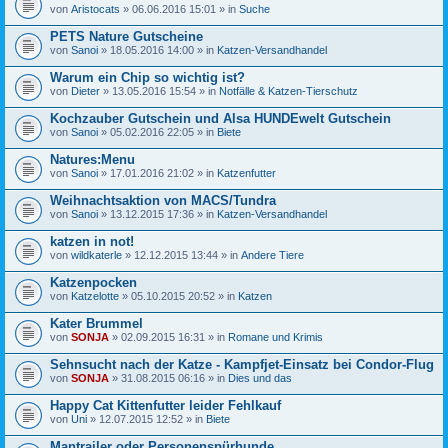
von
Aristocats
» 06.06.2016 15:01 » in
Suche
PETS Nature Gutscheine
von
Sanoi
» 18.05.2016 14:00 » in
Katzen-Versandhandel
Warum ein Chip so wichtig ist?
von
Dieter
» 13.05.2016 15:54 » in
Notfälle & Katzen-Tierschutz
Kochzauber Gutschein und Alsa HUNDEwelt Gutschein
von
Sanoi
» 05.02.2016 22:05 » in
Biete
Natures:Menu
von
Sanoi
» 17.01.2016 21:02 » in
Katzenfutter
Weihnachtsaktion von MACS/Tundra
von
Sanoi
» 13.12.2015 17:36 » in
Katzen-Versandhandel
katzen in not!
von
wildkaterle
» 12.12.2015 13:44 » in
Andere Tiere
Katzenpocken
von
Katzelotte
» 05.10.2015 20:52 » in
Katzen
Kater Brummel
von
SONJA
» 02.09.2015 16:31 » in
Romane und Krimis
Sehnsucht nach der Katze - Kampfjet-Einsatz bei Condor-Flug
von
SONJA
» 31.08.2015 06:16 » in
Dies und das
Happy Cat Kittenfutter leider Fehlkauf
von
Uni
» 12.07.2015 12:52 » in
Biete
Mantrailer oder Personenspürhunde