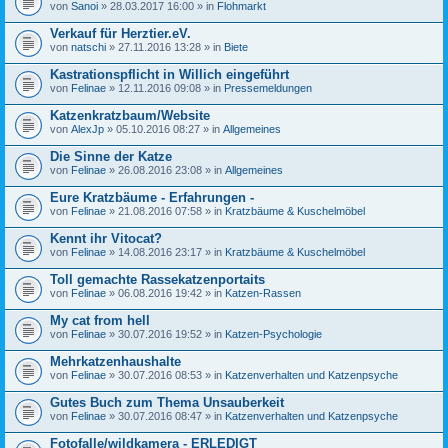
von
Sanoi
» 28.03.2017 16:00 » in
Flohmarkt
Verkauf für Herztier.eV.
von
natschi
» 27.11.2016 13:28 » in
Biete
Kastrationspflicht in Willich eingeführt
von
Felinae
» 12.11.2016 09:08 » in
Pressemeldungen
Katzenkratzbaum/Website
von
AlexJp
» 05.10.2016 08:27 » in
Allgemeines
Die Sinne der Katze
von
Felinae
» 26.08.2016 23:08 » in
Allgemeines
Eure Kratzbäume - Erfahrungen -
von
Felinae
» 21.08.2016 07:58 » in
Kratzbäume & Kuschelmöbel
Kennt ihr Vitocat?
von
Felinae
» 14.08.2016 23:17 » in
Kratzbäume & Kuschelmöbel
Toll gemachte Rassekatzenportaits
von
Felinae
» 06.08.2016 19:42 » in
Katzen-Rassen
My cat from hell
von
Felinae
» 30.07.2016 19:52 » in
Katzen-Psychologie
Mehrkatzenhaushalte
von
Felinae
» 30.07.2016 08:53 » in
Katzenverhalten und Katzenpsyche
Gutes Buch zum Thema Unsauberkeit
von
Felinae
» 30.07.2016 08:47 » in
Katzenverhalten und Katzenpsyche
Fotofalle/wildkamera - ERLEDIGT