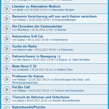
Literatur zu Alternativer Medizin
von
lilo28
» 07.04.2020 13:10 » in
Alternative Medizin
Barmenia Versicherung will nun auch Katzen versichern
von
Felinae
» 15.02.2018 19:33 » in
Pressemeldungen
Die Chroniken der Seelenwächter
von
Mondtau2
» 25.01.2018 17:05 » in
Bücher
Katzenstreu Soft Cat
von
Galaxi
» 09.11.2017 10:39 » in
Katzenstreu
Suche ein Radio
von
Katzen-Lady
» 09.10.2017 08:30 » in
Flohmarkt
Katzenschwanz in Bewegung :-)
von
Mrs Spock
» 09.07.2017 23:48 » in
Katzen- & -Spiel-Verhalten
Biete Horvi C 33
von
schipsi65
» 25.06.2017 15:12 » in
Andere Tiere
Prothesen für Katzen
von
Felinae
» 22.04.2017 08:14 » in
Erkrankungen des Stütz- und
Bewegungsapparates
Pet Bio Cell
von
Felinae
» 14.04.2017 08:23 » in
Tumore und Geschwüre
Tiierisch.de Aktionen und GUtscheine
von
Sanoi
» 08.04.2017 22:54 » in
Katzen-Versandhandel
Katzenhoodie/Poncho