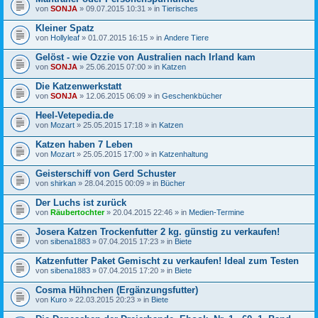
von
SONJA
» 09.07.2015 10:31 » in
Tierisches
Kleiner Spatz
von
Hollyleaf
» 01.07.2015 16:15 » in
Andere Tiere
Gelöst - wie Ozzie von Australien nach Irland kam
von
SONJA
» 25.06.2015 07:00 » in
Katzen
Die Katzenwerkstatt
von
SONJA
» 12.06.2015 06:09 » in
Geschenkbücher
Heel-Vetepedia.de
von
Mozart
» 25.05.2015 17:18 » in
Katzen
Katzen haben 7 Leben
von
Mozart
» 25.05.2015 17:00 » in
Katzenhaltung
Geisterschiff von Gerd Schuster
von
shirkan
» 28.04.2015 00:09 » in
Bücher
Der Luchs ist zurück
von
Räubertochter
» 20.04.2015 22:46 » in
Medien-Termine
Josera Katzen Trockenfutter 2 kg. günstig zu verkaufen!
von
sibena1883
» 07.04.2015 17:23 » in
Biete
Katzenfutter Paket Gemischt zu verkaufen! Ideal zum Testen
von
sibena1883
» 07.04.2015 17:20 » in
Biete
Cosma Hühnchen (Ergänzungsfutter)
von
Kuro
» 22.03.2015 20:23 » in
Biete