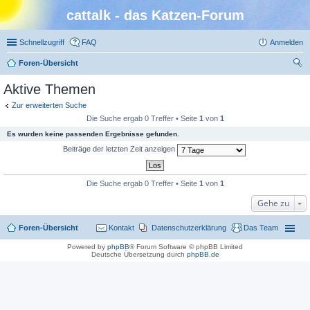
cattalk - das Katzen-Forum
Schnellzugriff
FAQ
Anmelden
Foren-Übersicht
uc
Aktive Themen
he
Zur erweiterten Suche
Die Suche ergab 0 Treffer • Seite
1
von
1
Es wurden keine passenden Ergebnisse gefunden.
Beiträge der letzten Zeit anzeigen
Die Suche ergab 0 Treffer • Seite
1
von
1
Gehe zu
Foren-Übersicht
Kontakt
Datenschutzerklärung
Das Team
Powered by
phpBB
® Forum Software © phpBB Limited
Deutsche Übersetzung durch
phpBB.de