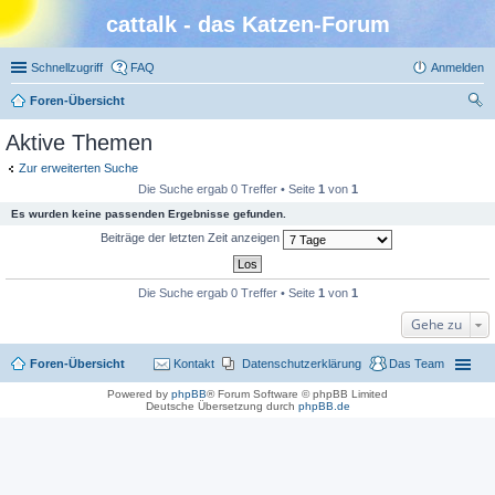
cattalk - das Katzen-Forum
Schnellzugriff
FAQ
Anmelden
Foren-Übersicht
uc
Aktive Themen
he
Zur erweiterten Suche
Die Suche ergab 0 Treffer • Seite
1
von
1
Es wurden keine passenden Ergebnisse gefunden.
Beiträge der letzten Zeit anzeigen
Die Suche ergab 0 Treffer • Seite
1
von
1
Gehe zu
Foren-Übersicht
Kontakt
Datenschutzerklärung
Das Team
Powered by
phpBB
® Forum Software © phpBB Limited
Deutsche Übersetzung durch
phpBB.de