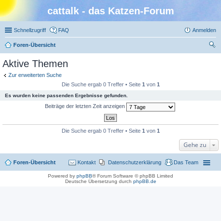
cattalk - das Katzen-Forum
Schnellzugriff
FAQ
Anmelden
Foren-Übersicht
uc
Aktive Themen
he
Zur erweiterten Suche
Die Suche ergab 0 Treffer • Seite
1
von
1
Es wurden keine passenden Ergebnisse gefunden.
Beiträge der letzten Zeit anzeigen
Die Suche ergab 0 Treffer • Seite
1
von
1
Gehe zu
Foren-Übersicht
Kontakt
Datenschutzerklärung
Das Team
Powered by
phpBB
® Forum Software © phpBB Limited
Deutsche Übersetzung durch
phpBB.de