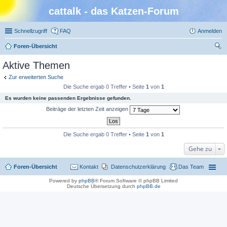
cattalk - das Katzen-Forum
Schnellzugriff
FAQ
Anmelden
Foren-Übersicht
uc
Aktive Themen
he
Zur erweiterten Suche
Die Suche ergab 0 Treffer • Seite
1
von
1
Es wurden keine passenden Ergebnisse gefunden.
Beiträge der letzten Zeit anzeigen
Die Suche ergab 0 Treffer • Seite
1
von
1
Gehe zu
Foren-Übersicht
Kontakt
Datenschutzerklärung
Das Team
Powered by
phpBB
® Forum Software © phpBB Limited
Deutsche Übersetzung durch
phpBB.de