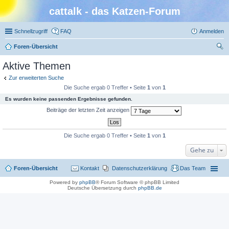
cattalk - das Katzen-Forum
Schnellzugriff
FAQ
Anmelden
Foren-Übersicht
uc
Aktive Themen
he
Zur erweiterten Suche
Die Suche ergab 0 Treffer • Seite
1
von
1
Es wurden keine passenden Ergebnisse gefunden.
Beiträge der letzten Zeit anzeigen
Die Suche ergab 0 Treffer • Seite
1
von
1
Gehe zu
Foren-Übersicht
Kontakt
Datenschutzerklärung
Das Team
Powered by
phpBB
® Forum Software © phpBB Limited
Deutsche Übersetzung durch
phpBB.de