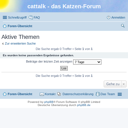
cattalk - das Katzen-Forum
Schnellzugriff
FAQ
Anmelden
Foren-Übersicht
uc
Aktive Themen
he
Zur erweiterten Suche
Die Suche ergab 0 Treffer • Seite
1
von
1
Es wurden keine passenden Ergebnisse gefunden.
Beiträge der letzten Zeit anzeigen
Die Suche ergab 0 Treffer • Seite
1
von
1
Gehe zu
Foren-Übersicht
Kontakt
Datenschutzerklärung
Das Team
Powered by
phpBB
® Forum Software © phpBB Limited
Deutsche Übersetzung durch
phpBB.de