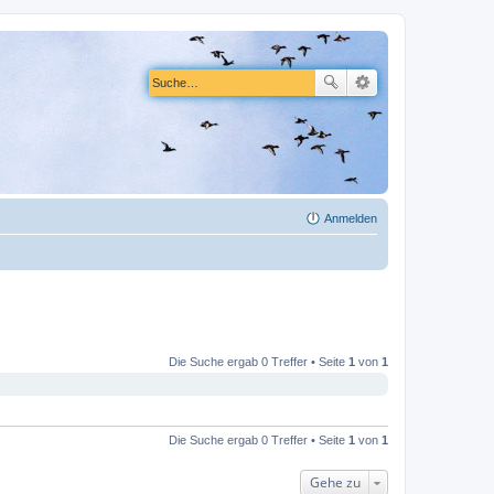
Anmelden
Die Suche ergab 0 Treffer • Seite
1
von
1
Die Suche ergab 0 Treffer • Seite
1
von
1
Gehe zu