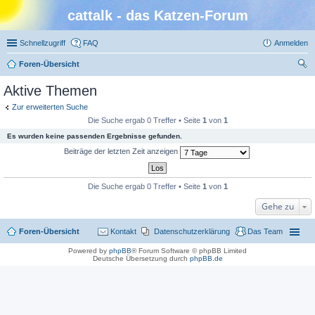
cattalk - das Katzen-Forum
Schnellzugriff
FAQ
Anmelden
Foren-Übersicht
uc
Aktive Themen
he
Zur erweiterten Suche
Die Suche ergab 0 Treffer • Seite
1
von
1
Es wurden keine passenden Ergebnisse gefunden.
Beiträge der letzten Zeit anzeigen
Die Suche ergab 0 Treffer • Seite
1
von
1
Gehe zu
Foren-Übersicht
Kontakt
Datenschutzerklärung
Das Team
Powered by
phpBB
® Forum Software © phpBB Limited
Deutsche Übersetzung durch
phpBB.de